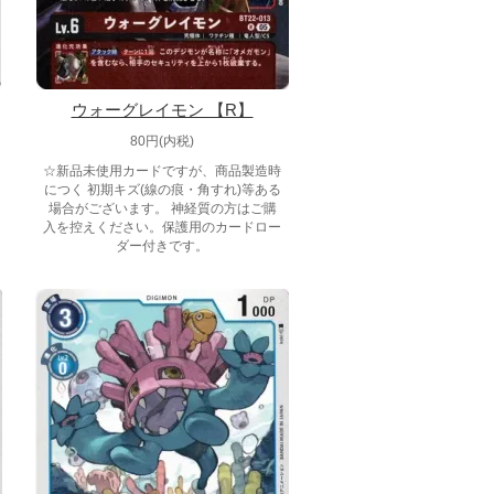
ウォーグレイモン 【R】
80円(内税)
☆新品未使用カードですが、商品製造時
につく 初期キズ(線の痕・角すれ)等ある
場合がございます。 神経質の方はご購
入を控えください。保護用のカードロー
ダー付きです。