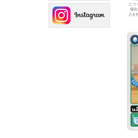
につ
場合
入を