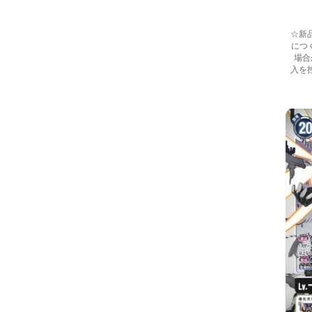
☆新
につ
場合
入を