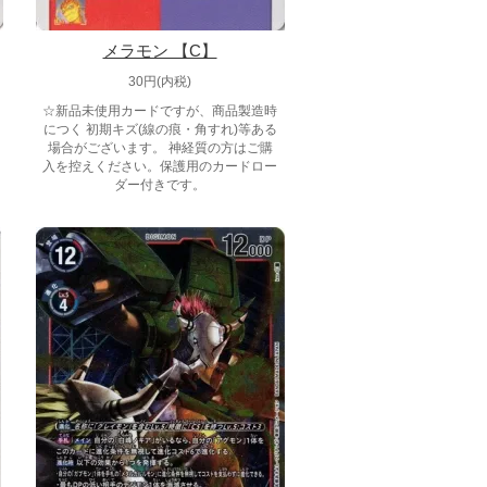
メラモン 【C】
30円(内税)
☆新品未使用カードですが、商品製造時
につく 初期キズ(線の痕・角すれ)等ある
場合がございます。 神経質の方はご購
入を控えください。保護用のカードロー
ダー付きです。