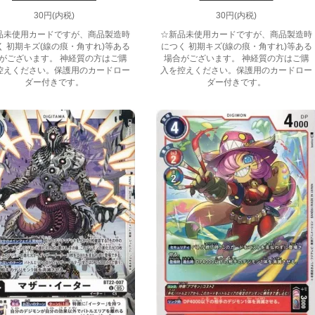
30円(内税)
30円(内税)
品未使用カードですが、商品製造時
☆新品未使用カードですが、商品製造時
く 初期キズ(線の痕・角すれ)等ある
につく 初期キズ(線の痕・角すれ)等ある
がございます。 神経質の方はご購
場合がございます。 神経質の方はご購
控えください。保護用のカードロー
入を控えください。保護用のカードロー
ダー付きです。
ダー付きです。