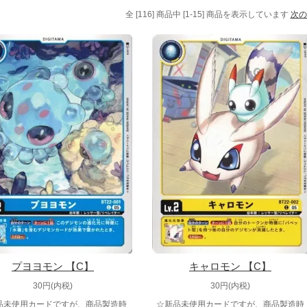
全 [116] 商品中 [1-15] 商品を表示しています
次の
プヨヨモン 【C】
キャロモン 【C】
30円(内税)
30円(内税)
品未使用カードですが、商品製造時
☆新品未使用カードですが、商品製造時