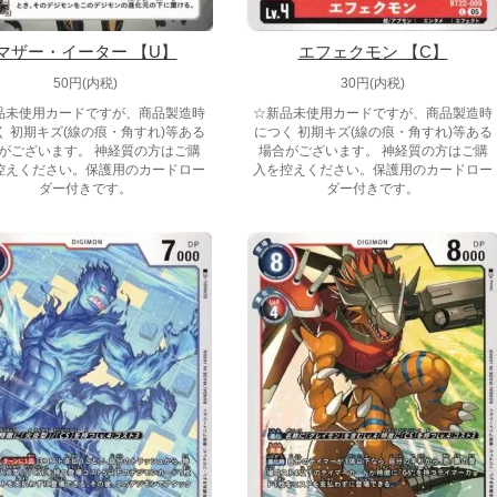
マザー・イーター 【U】
エフェクモン 【C】
50円(内税)
30円(内税)
品未使用カードですが、商品製造時
☆新品未使用カードですが、商品製造時
く 初期キズ(線の痕・角すれ)等ある
につく 初期キズ(線の痕・角すれ)等ある
がございます。 神経質の方はご購
場合がございます。 神経質の方はご購
控えください。保護用のカードロー
入を控えください。保護用のカードロー
ダー付きです。
ダー付きです。