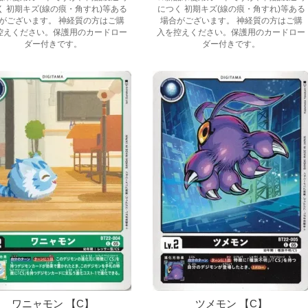
く 初期キズ(線の痕・角すれ)等ある
につく 初期キズ(線の痕・角すれ)等ある
がございます。 神経質の方はご購
場合がございます。 神経質の方はご購
控えください。保護用のカードロー
入を控えください。保護用のカードロー
ダー付きです。
ダー付きです。
ワニャモン 【C】
ツメモン 【C】