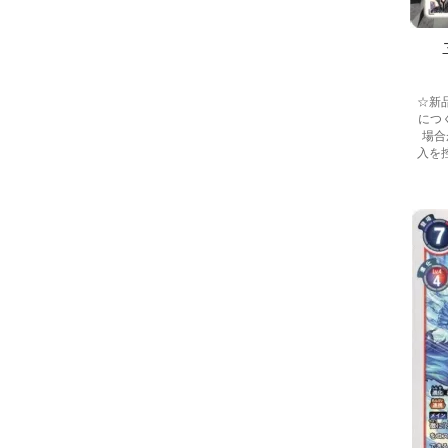
☆新
につ
場合
入を