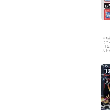
☆新
につ
場合
入を