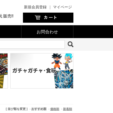
新規会員登録
｜
マイページ
販売!!
お問合わせ
[ 並び順を変更 ]
-
おすすめ順
-
価格順
-
新着順