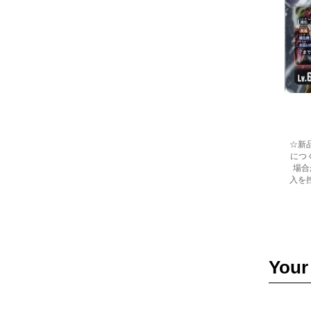
☆新
につ
場合
入を
Your