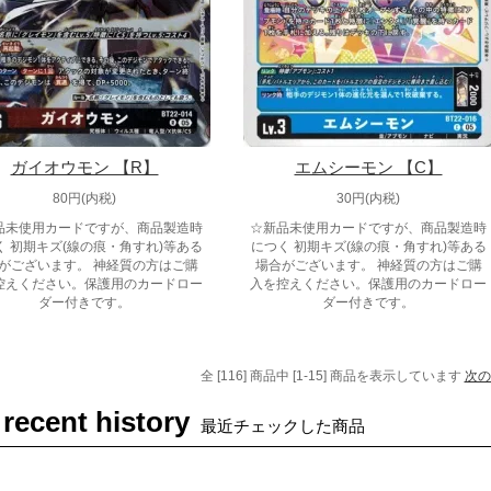
ガイオウモン 【R】
エムシーモン 【C】
80円(内税)
30円(内税)
品未使用カードですが、商品製造時
☆新品未使用カードですが、商品製造時
く 初期キズ(線の痕・角すれ)等ある
につく 初期キズ(線の痕・角すれ)等ある
がございます。 神経質の方はご購
場合がございます。 神経質の方はご購
控えください。保護用のカードロー
入を控えください。保護用のカードロー
ダー付きです。
ダー付きです。
全 [116] 商品中 [1-15] 商品を表示しています
次の
 recent history
最近チェックした商品