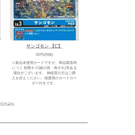
サンゴモン 【C】
30円(内税)
☆新品未使用カードですが、商品製造時
につく 初期キズ(線の痕・角すれ)等ある
場合がございます。 神経質の方はご購
入を控えください。保護用のカードロー
ダー付きです。
ページへ