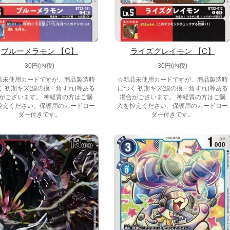
ブルーメラモン 【C】
ライズグレイモン 【C】
30円(内税)
30円(内税)
品未使用カードですが、商品製造時
☆新品未使用カードですが、商品製造時
く 初期キズ(線の痕・角すれ)等ある
につく 初期キズ(線の痕・角すれ)等ある
がございます。 神経質の方はご購
場合がございます。 神経質の方はご購
控えください。保護用のカードロー
入を控えください。保護用のカードロー
ダー付きです。
ダー付きです。