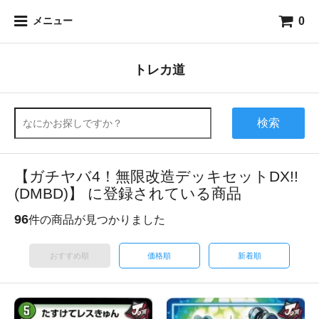
0
メニュー
トレカ道
検索
【ガチヤバ4！無限改造デッキセットDX!!
(DMBD)】 に登録されている商品
96
件の商品が見つかりました
おすすめ順
価格順
新着順