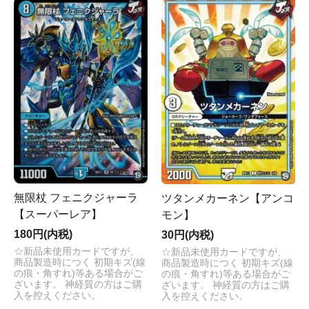
無限杖 フェニクジャーラ
ツタンメカーネン【アンコ
【スーパーレア】
モン】
180円(内税)
30円(内税)
☆新品未使用カードですが、
☆新品未使用カードですが、
商品製造時につく 初期キズ(線
商品製造時につく 初期キズ(線
の痕・角すれ)等ある場合がご
の痕・角すれ)等ある場合がご
ざいます。 神経質の方はご購
ざいます。 神経質の方はご購
入を控えください。
入を控えください。