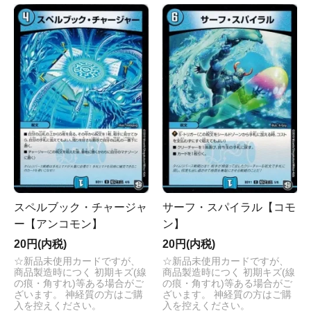
スペルブック・チャージャ
サーフ・スパイラル【コモ
ー【アンコモン】
ン】
20円(内税)
20円(内税)
☆新品未使用カードですが、
☆新品未使用カードですが、
商品製造時につく 初期キズ(線
商品製造時につく 初期キズ(線
の痕・角すれ)等ある場合がご
の痕・角すれ)等ある場合がご
ざいます。 神経質の方はご購
ざいます。 神経質の方はご購
入を控えください。
入を控えください。