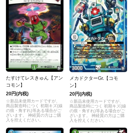
たすけてレスきゅん【アン
メカドクターGr.【コモ
コモン】
ン】
20円(内税)
20円(内税)
☆新品未使用カードですが、
☆新品未使用カードですが、
商品製造時につく 初期キズ(線
商品製造時につく 初期キズ(線
の痕・角すれ)等ある場合がご
の痕・角すれ)等ある場合がご
ざいます。 神経質の方はご購
ざいます。 神経質の方はご購
入を控えください。
入を控えください。