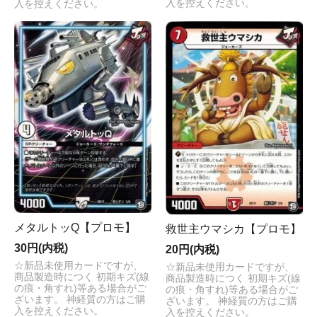
入を控えください。
入を控えください。
メタルトッQ【プロモ】
救世主ウマシカ【プロモ】
30円(内税)
20円(内税)
☆新品未使用カードですが、
☆新品未使用カードですが、
商品製造時につく 初期キズ(線
商品製造時につく 初期キズ(線
の痕・角すれ)等ある場合がご
の痕・角すれ)等ある場合がご
ざいます。 神経質の方はご購
ざいます。 神経質の方はご購
入を控えください。
入を控えください。