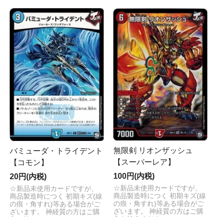
無限剣 リオンザッシュ
バミューダ・トライデント
【スーパーレア】
【コモン】
100円(内税)
20円(内税)
☆新品未使用カードですが、
☆新品未使用カードですが、
商品製造時につく 初期キズ(線
商品製造時につく 初期キズ(線
の痕・角すれ)等ある場合がご
の痕・角すれ)等ある場合がご
ざいます。 神経質の方はご購
ざいます。 神経質の方はご購