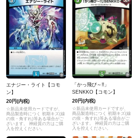
「かっ飛び～!!」
エナジー・ライト【コモ
SENKKO【コモン】
ン】
20円(内税)
20円(内税)
☆新品未使用カードですが、
☆新品未使用カードですが、
商品製造時につく 初期キズ(線
商品製造時につく 初期キズ(線
の痕・角すれ)等ある場合がご
の痕・角すれ)等ある場合がご
ざいます。 神経質の方はご購
ざいます。 神経質の方はご購
入を控えください。
入を控えください。