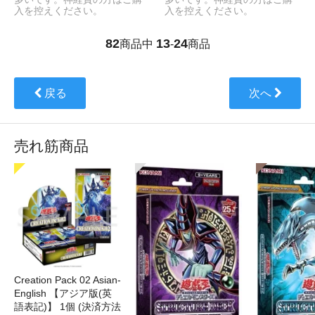
入を控えください。
入を控えください。
82
13
24
商品中
-
商品
戻る
次へ
売れ筋商品
Creation Pack 02 Asian-
English 【アジア版(英
語表記)】 1個 (決済方法