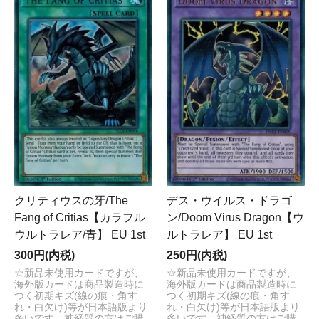
クリティウスの牙/The
デス・ウイルス・ドラゴ
Fang of Critias【カラフル
ン/Doom Virus Dragon【ウ
ウルトラレア/青】 EU 1st
ルトラレア】 EU 1st
300円(内税)
250円(内税)
☆新品未使用カードですが、
☆新品未使用カードですが、
海外版カードは商品製造時に
海外版カードは商品製造時に
つく初期キズ(線の痕・角す
つく初期キズ(線の痕・角す
れ・白欠け)等が日本語版より
れ・白欠け)等が日本語版より
多いです。神経質の方はご購
多いです。神経質の方はご購