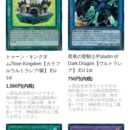
黒竜の聖騎士/Paladin of
トゥーン・キングダ
Dark Dragon【ウルトラレ
ム/Toon Kingdom【カラフ
ア】 EU 1st
ルウルトラレア/紫】 EU
1st
750円(内税)
1,580円(内税)
☆新品未使用カードですが、
海外版カードは商品製造時に
☆新品未使用カードですが、
つく初期キズ(線の痕・角す
海外版カードは商品製造時に
れ・白欠け)等が日本語版より
つく初期キズ(線の痕・角す
多いです。神経質の方はご購
れ・白欠け)等が日本語版より
入を控えください。
多いです。神経質の方はご購
入を控えください。