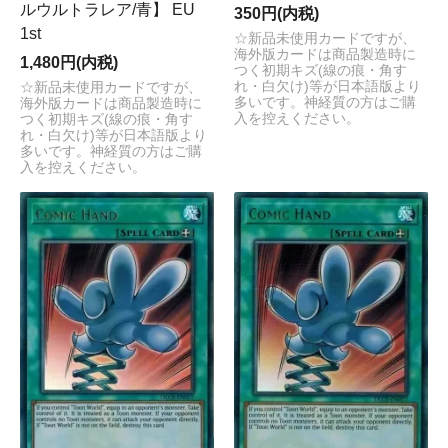
ルウルトラレア/青】 EU
350円(内税)
1st
☆新品未使用カードですが、
海外版カードは商品製造時に
1,480円(内税)
つく初期キズ(線の痕・角す
れ・白欠け)等が日本語版より
☆新品未使用カードですが、
多いです。神経質の方はご購
海外版カードは商品製造時に
入を控えください。
つく初期キズ(線の痕・角す
れ・白欠け)等が日本語版より
多いです。神経質の方はご購
入を控えください。