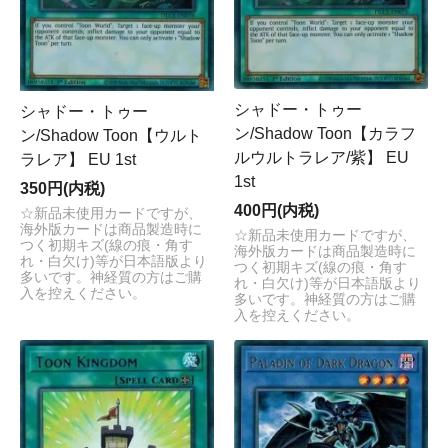
シャドー・トゥー
シャドー・トゥー
ン/Shadow Toon【カラフ
ン/Shadow Toon【ウルト
ルウルトラレア/紫】 EU
ラレア】 EU 1st
1st
350円(内税)
400円(内税)
☆新品未使用カードですが、
海外版カードは商品製造時に
☆新品未使用カードですが、
つく初期キズ(線の痕・角す
海外版カードは商品製造時に
れ・白欠け)等が日本語版より
つく初期キズ(線の痕・角す
多いです。神経質の方はご購
れ・白欠け)等が日本語版より
入を控えください。
多いです。神経質の方はご購
入を控えください。