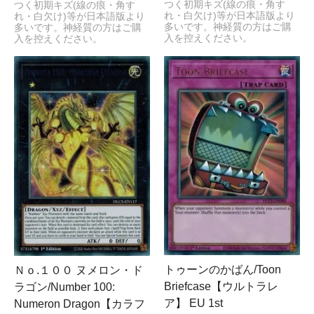
つく初期キズ(線の痕・角す
つく初期キズ(線の痕・角す
れ・白欠け)等が日本語版より
れ・白欠け)等が日本語版より
多いです。神経質の方はご購
多いです。神経質の方はご購
入を控えください。
入を控えください。
トゥーンのかばん/Toon
Ｎｏ.１００ ヌメロン・ド
Briefcase【ウルトラレ
ラゴン/Number 100:
ア】 EU 1st
Numeron Dragon【カラフ