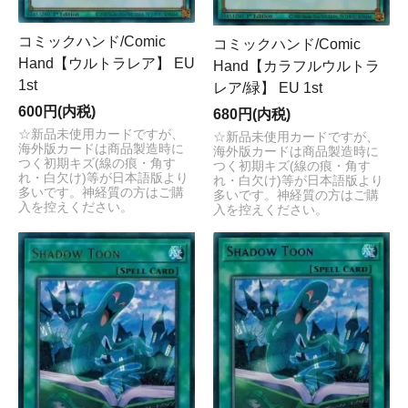
コミックハンド/Comic
コミックハンド/Comic
Hand【ウルトラレア】 EU
Hand【カラフルウルトラ
1st
レア/緑】 EU 1st
600円(内税)
680円(内税)
☆新品未使用カードですが、
☆新品未使用カードですが、
海外版カードは商品製造時に
海外版カードは商品製造時に
つく初期キズ(線の痕・角す
つく初期キズ(線の痕・角す
れ・白欠け)等が日本語版より
れ・白欠け)等が日本語版より
多いです。神経質の方はご購
多いです。神経質の方はご購
入を控えください。
入を控えください。