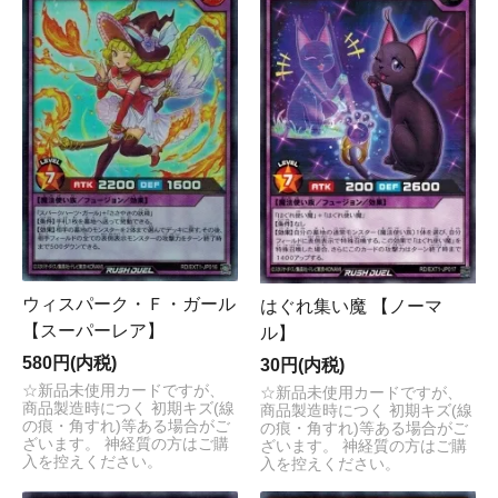
ウィスパーク・Ｆ・ガール
はぐれ集い魔 【ノーマ
【スーパーレア】
ル】
580円(内税)
30円(内税)
☆新品未使用カードですが、
☆新品未使用カードですが、
商品製造時につく 初期キズ(線
商品製造時につく 初期キズ(線
の痕・角すれ)等ある場合がご
の痕・角すれ)等ある場合がご
ざいます。 神経質の方はご購
ざいます。 神経質の方はご購
入を控えください。
入を控えください。