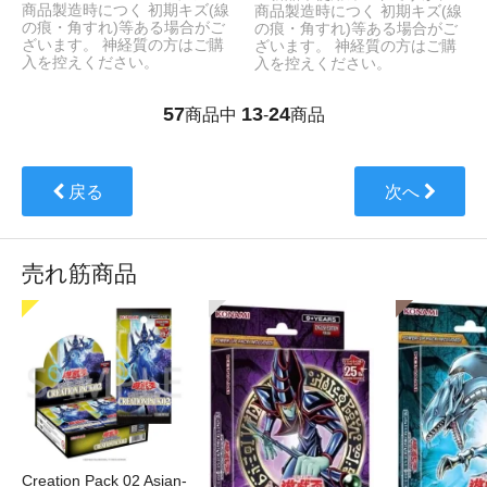
商品製造時につく 初期キズ(線
商品製造時につく 初期キズ(線
の痕・角すれ)等ある場合がご
の痕・角すれ)等ある場合がご
ざいます。 神経質の方はご購
ざいます。 神経質の方はご購
入を控えください。
入を控えください。
57
13
24
商品中
-
商品
戻る
次へ
売れ筋商品
Creation Pack 02 Asian-