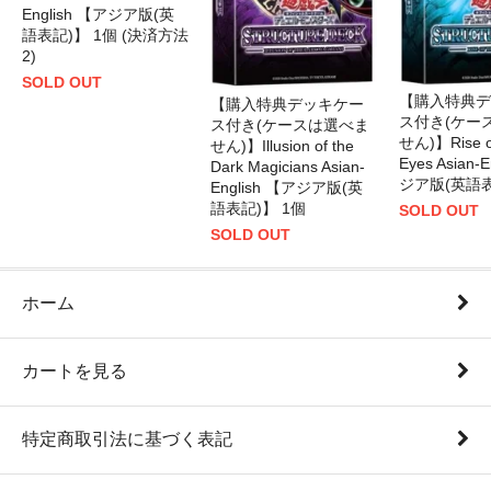
English 【アジア版(英
語表記)】 1個 (決済方法
2)
SOLD OUT
【購入特典デ
【購入特典デッキケー
ス付き(ケー
ス付き(ケースは選べま
せん)】Rise of
せん)】Illusion of the
Eyes Asian-
Dark Magicians Asian-
ジア版(英語表
English 【アジア版(英
語表記)】 1個
SOLD OUT
SOLD OUT
ホーム
カートを見る
特定商取引法に基づく表記