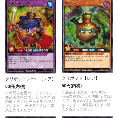
クリボット【レア】
クリボットレーロ【レア】
50円(内税)
50円(内税)
☆新品未使用カードですが、
☆新品未使用カードですが、
商品製造時につく 初期キズ(線
商品製造時につく 初期キズ(線
の痕・角すれ)等ある場合がご
の痕・角すれ)等ある場合がご
ざいます。 神経質の方はご購
ざいます。 神経質の方はご購
入を控えください。
入を控えください。