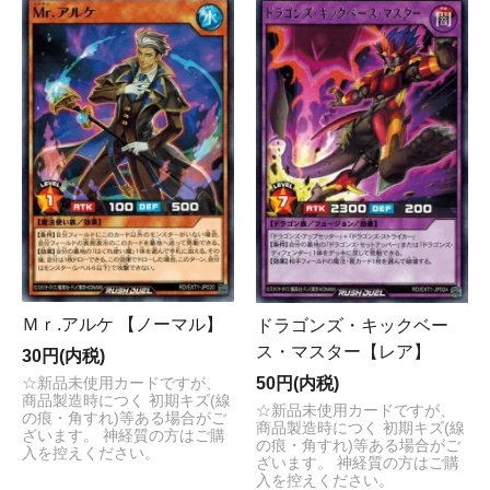
Ｍｒ.アルケ 【ノーマル】
ドラゴンズ・キックベー
ス・マスター【レア】
30円(内税)
50円(内税)
☆新品未使用カードですが、
商品製造時につく 初期キズ(線
☆新品未使用カードですが、
の痕・角すれ)等ある場合がご
商品製造時につく 初期キズ(線
ざいます。 神経質の方はご購
の痕・角すれ)等ある場合がご
入を控えください。
ざいます。 神経質の方はご購
入を控えください。