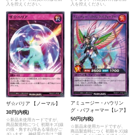
入を控えください。
入を控えください。
アミュージー・ハウリン
ザ☆バリア 【ノーマル】
グ・パフォーマー【レア】
30円(内税)
50円(内税)
☆新品未使用カードですが、
商品製造時につく 初期キズ(線
☆新品未使用カードですが、
の痕・角すれ)等ある場合がご
商品製造時につく 初期キズ(線
ざいます。 神経質の方はご購