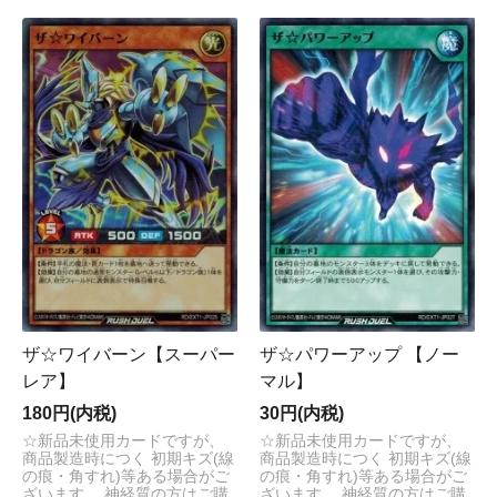
ザ☆ワイバーン【スーパー
ザ☆パワーアップ 【ノー
レア】
マル】
180円(内税)
30円(内税)
☆新品未使用カードですが、
☆新品未使用カードですが、
商品製造時につく 初期キズ(線
商品製造時につく 初期キズ(線
の痕・角すれ)等ある場合がご
の痕・角すれ)等ある場合がご
ざいます。 神経質の方はご購
ざいます。 神経質の方はご購