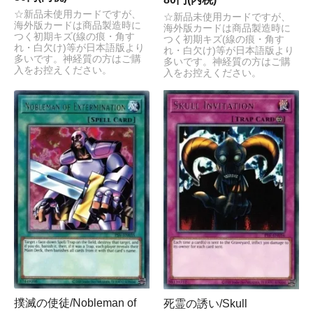
☆新品未使用カードですが、
☆新品未使用カードですが、
海外版カードは商品製造時に
海外版カードは商品製造時に
つく初期キズ(線の痕・角す
つく初期キズ(線の痕・角す
れ・白欠け)等が日本語版より
れ・白欠け)等が日本語版より
多いです。神経質の方はご購
多いです。神経質の方はご購
入をお控えください。
入をお控えください。
撲滅の使徒/Nobleman of
死霊の誘い/Skull