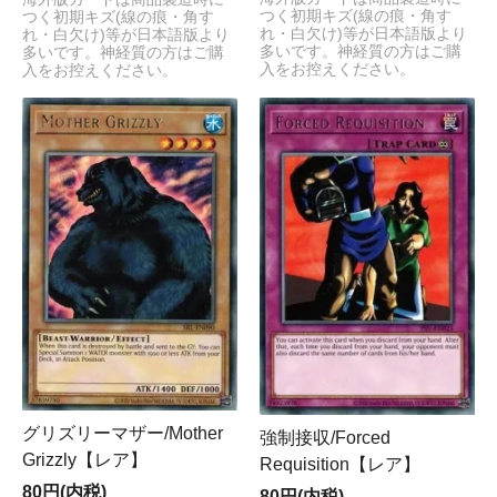
つく初期キズ(線の痕・角す
つく初期キズ(線の痕・角す
れ・白欠け)等が日本語版より
れ・白欠け)等が日本語版より
多いです。神経質の方はご購
多いです。神経質の方はご購
入をお控えください。
入をお控えください。
グリズリーマザー/Mother
強制接収/Forced
Grizzly【レア】
Requisition【レア】
80円(内税)
80円(内税)