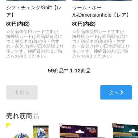
シフトチェンジ/Shift【レ
ワーム・ホー
ア】
ル/Dimensionhole【レア】
80円(内税)
80円(内税)
☆新品未使用カードですが、
☆新品未使用カードですが、
海外版カードは商品製造時に
海外版カードは商品製造時に
つく初期キズ(線の痕・角す
つく初期キズ(線の痕・角す
れ・白欠け)等が日本語版より
れ・白欠け)等が日本語版より
多いです。神経質の方はご購
多いです。神経質の方はご購
入をお控えください。
入をお控えください。
59
1
12
商品中
-
商品
戻る
次へ
売れ筋商品