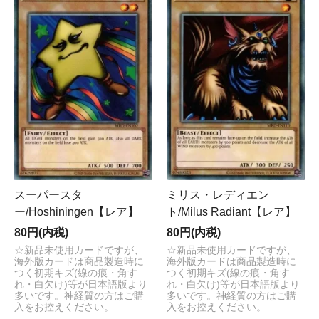
スーパースタ
ミリス・レディエン
ー/Hoshiningen【レア】
ト/Milus Radiant【レア】
80円(内税)
80円(内税)
☆新品未使用カードですが、
☆新品未使用カードですが、
海外版カードは商品製造時に
海外版カードは商品製造時に
つく初期キズ(線の痕・角す
つく初期キズ(線の痕・角す
れ・白欠け)等が日本語版より
れ・白欠け)等が日本語版より
多いです。神経質の方はご購
多いです。神経質の方はご購
入をお控えください。
入をお控えください。