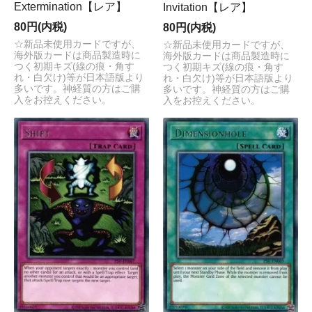
Extermination【レア】
Invitation【レア】
80円(内税)
80円(内税)
☆新品未使用カードですが、
☆新品未使用カードですが、
海外版カードは商品製造時に
海外版カードは商品製造時に
つく初期キズ(線の痕・角す
つく初期キズ(線の痕・角す
れ・白欠け)等が日本語版より
れ・白欠け)等が日本語版より
多いです。神経質の方はご購
多いです。神経質の方はご購
入をお控えください。
入をお控えください。