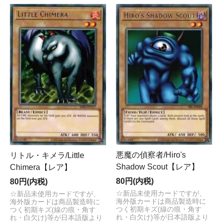
悪魔の偵察者/Hiro's
リトル・キメラ/Little
Shadow Scout【レア】
Chimera【レア】
80円(内税)
80円(内税)
☆新品未使用カードですが、
☆新品未使用カードですが、
海外版カードは商品製造時に
海外版カードは商品製造時に
つく初期キズ(線の痕・角す
つく初期キズ(線の痕・角す
れ・白欠け)等が日本語版より
れ・白欠け)等が日本語版より