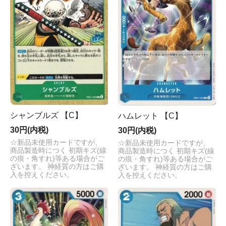
シャンブルズ 【C】
ハムレット 【C】
30円(内税)
30円(内税)
☆新品未使用カードですが、
☆新品未使用カードですが、
商品製造時につく 初期キズ(線
商品製造時につく 初期キズ(線
の痕・角すれ)等ある場合がご
の痕・角すれ)等ある場合がご
ざいます。 神経質の方はご購
ざいます。 神経質の方はご購
入を控えください。
入を控えください。