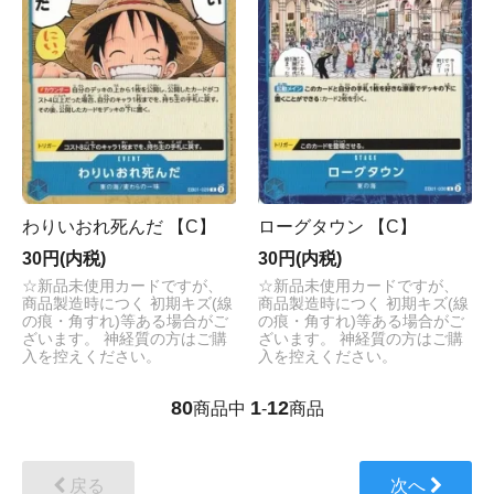
わりいおれ死んだ 【C】
ローグタウン 【C】
30円(内税)
30円(内税)
☆新品未使用カードですが、
☆新品未使用カードですが、
商品製造時につく 初期キズ(線
商品製造時につく 初期キズ(線
の痕・角すれ)等ある場合がご
の痕・角すれ)等ある場合がご
ざいます。 神経質の方はご購
ざいます。 神経質の方はご購
入を控えください。
入を控えください。
80
1
12
商品中
-
商品
戻る
次へ