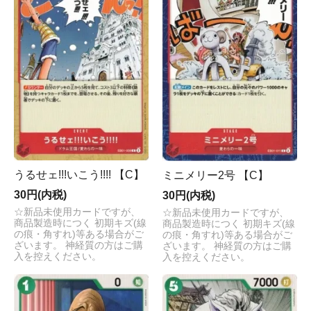
うるせェ!!!いこう!!!! 【C】
ミニメリー2号 【C】
30円(内税)
30円(内税)
☆新品未使用カードですが、
☆新品未使用カードですが、
商品製造時につく 初期キズ(線
商品製造時につく 初期キズ(線
の痕・角すれ)等ある場合がご
の痕・角すれ)等ある場合がご
ざいます。 神経質の方はご購
ざいます。 神経質の方はご購
入を控えください。
入を控えください。