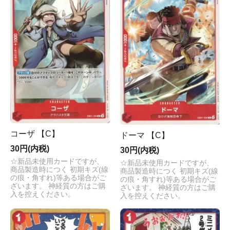
コーザ 【C】
ドーマ 【C】
30円(内税)
30円(内税)
☆新品未使用カードですが、
☆新品未使用カードですが、
商品製造時につく 初期キズ(線
商品製造時につく 初期キズ(線
の痕・角すれ)等ある場合がご
の痕・角すれ)等ある場合がご
ざいます。 神経質の方はご購
ざいます。 神経質の方はご購
入を控えください。
入を控えください。