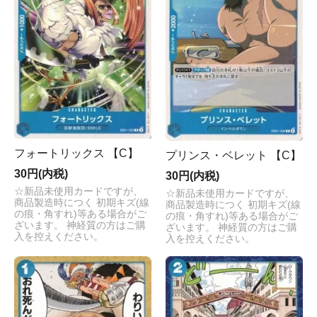
フォートリックス 【C】
プリンス・ベレット 【C】
30円(内税)
30円(内税)
☆新品未使用カードですが、
☆新品未使用カードですが、
商品製造時につく 初期キズ(線
商品製造時につく 初期キズ(線
の痕・角すれ)等ある場合がご
の痕・角すれ)等ある場合がご
ざいます。 神経質の方はご購
ざいます。 神経質の方はご購
入を控えください。
入を控えください。