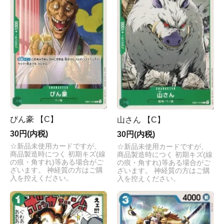
びん豪 【C】
山さん 【C】
30円(内税)
30円(内税)
☆新品未使用カードですが、
☆新品未使用カードですが、
商品製造時につく 初期キズ(線
商品製造時につく 初期キズ(線
の痕・角すれ)等ある場合がご
の痕・角すれ)等ある場合がご
ざいます。 神経質の方はご購
ざいます。 神経質の方はご購
入を控えください。
入を控えください。