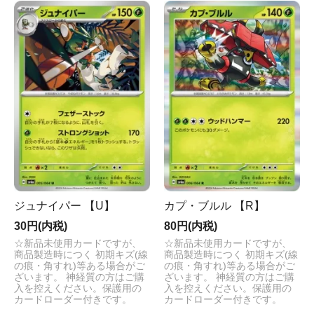
ジュナイパー 【U】
カプ・ブルル 【R】
30円(内税)
80円(内税)
☆新品未使用カードですが、
☆新品未使用カードですが、
商品製造時につく 初期キズ(線
商品製造時につく 初期キズ(線
の痕・角すれ)等ある場合がご
の痕・角すれ)等ある場合がご
ざいます。 神経質の方はご購
ざいます。 神経質の方はご購
入を控えください。保護用の
入を控えください。保護用の
カードローダー付きです。
カードローダー付きです。