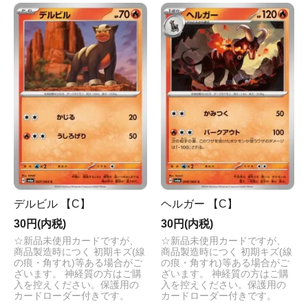
デルビル 【C】
ヘルガー 【C】
30円(内税)
30円(内税)
☆新品未使用カードですが、
☆新品未使用カードですが、
商品製造時につく 初期キズ(線
商品製造時につく 初期キズ(線
の痕・角すれ)等ある場合がご
の痕・角すれ)等ある場合がご
ざいます。 神経質の方はご購
ざいます。 神経質の方はご購
入を控えください。保護用の
入を控えください。保護用の
カードローダー付きです。
カードローダー付きです。