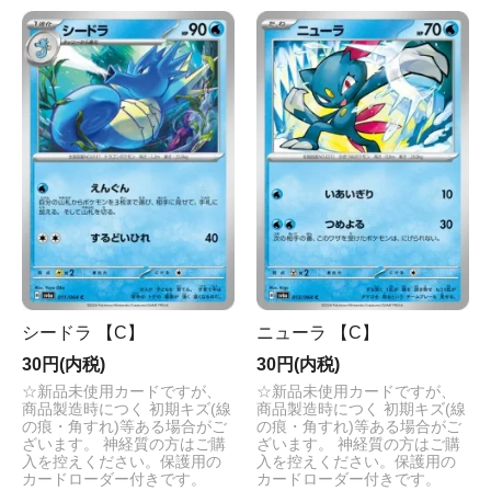
シードラ 【C】
ニューラ 【C】
30円(内税)
30円(内税)
☆新品未使用カードですが、
☆新品未使用カードですが、
商品製造時につく 初期キズ(線
商品製造時につく 初期キズ(線
の痕・角すれ)等ある場合がご
の痕・角すれ)等ある場合がご
ざいます。 神経質の方はご購
ざいます。 神経質の方はご購
入を控えください。保護用の
入を控えください。保護用の
カードローダー付きです。
カードローダー付きです。