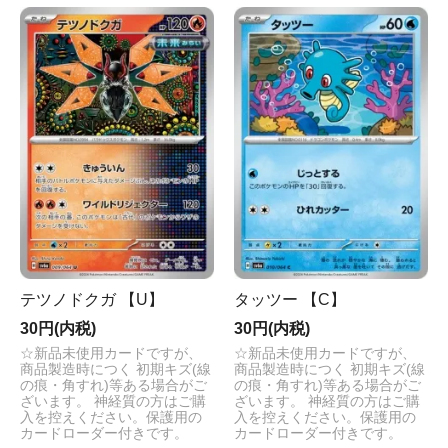
テツノドクガ 【U】
タッツー 【C】
30円(内税)
30円(内税)
☆新品未使用カードですが、
☆新品未使用カードですが、
商品製造時につく 初期キズ(線
商品製造時につく 初期キズ(線
の痕・角すれ)等ある場合がご
の痕・角すれ)等ある場合がご
ざいます。 神経質の方はご購
ざいます。 神経質の方はご購
入を控えください。保護用の
入を控えください。保護用の
カードローダー付きです。
カードローダー付きです。