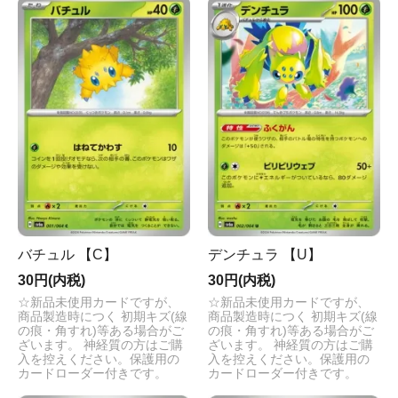
バチュル 【C】
デンチュラ 【U】
30円(内税)
30円(内税)
☆新品未使用カードですが、
☆新品未使用カードですが、
商品製造時につく 初期キズ(線
商品製造時につく 初期キズ(線
の痕・角すれ)等ある場合がご
の痕・角すれ)等ある場合がご
ざいます。 神経質の方はご購
ざいます。 神経質の方はご購
入を控えください。保護用の
入を控えください。保護用の
カードローダー付きです。
カードローダー付きです。