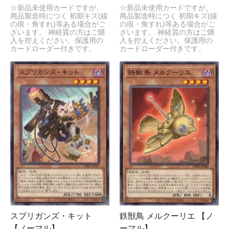
☆新品未使用カードですが、
☆新品未使用カードですが、
商品製造時につく 初期キズ(線
商品製造時につく 初期キズ(線
の痕・角すれ)等ある場合がご
の痕・角すれ)等ある場合がご
ざいます。 神経質の方はご購
ざいます。 神経質の方はご購
入を控えください。保護用の
入を控えください。保護用の
カードローダー付きです。
カードローダー付きです。
スプリガンズ・キット
鉄獣鳥 メルクーリエ 【ノ
【ノーマル】
ーマル】