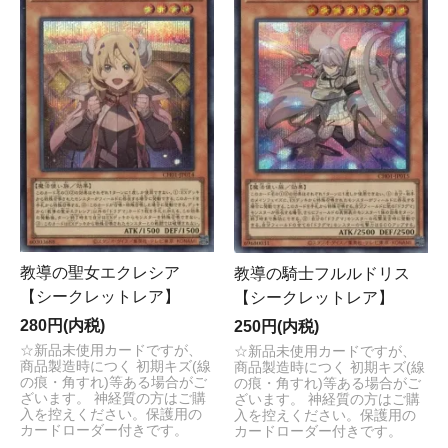
教導の聖女エクレシア
教導の騎士フルルドリス
【シークレットレア】
【シークレットレア】
280円(内税)
250円(内税)
☆新品未使用カードですが、
☆新品未使用カードですが、
商品製造時につく 初期キズ(線
商品製造時につく 初期キズ(線
の痕・角すれ)等ある場合がご
の痕・角すれ)等ある場合がご
ざいます。 神経質の方はご購
ざいます。 神経質の方はご購
入を控えください。保護用の
入を控えください。保護用の
カードローダー付きです。
カードローダー付きです。