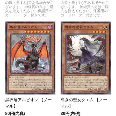
の痕・角すれ)等ある場合がご
の痕・角すれ)等ある場合がご
ざいます。 神経質の方はご購
ざいます。 神経質の方はご購
入を控えください。保護用の
入を控えください。保護用の
カードローダー付きです。
カードローダー付きです。
黒衣竜アルビオン 【ノー
導きの聖女クエム 【ノー
マル】
マル】
80円(内税)
30円(内税)