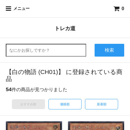
0
メニュー
トレカ道
検索
【白の物語 (CH01)】 に登録されている商
品
54
件の商品が見つかりました
おすすめ順
価格順
新着順