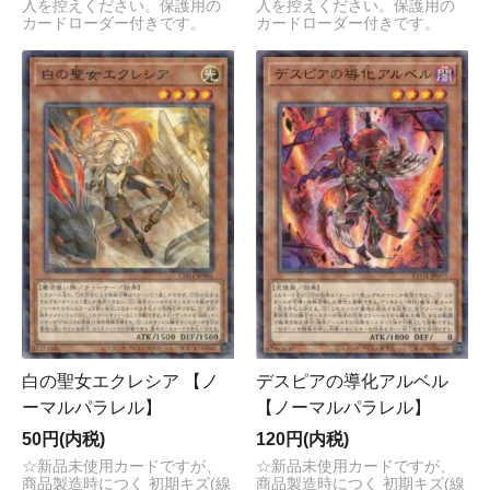
入を控えください。保護用の
入を控えください。保護用の
カードローダー付きです。
カードローダー付きです。
白の聖女エクレシア 【ノ
デスピアの導化アルベル
ーマルパラレル】
【ノーマルパラレル】
50円(内税)
120円(内税)
☆新品未使用カードですが、
☆新品未使用カードですが、
商品製造時につく 初期キズ(線
商品製造時につく 初期キズ(線