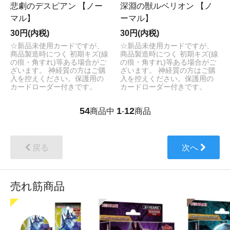
悲劇のデスピアン 【ノー
深淵の獣ルベリオン 【ノ
マル】
ーマル】
30円(内税)
30円(内税)
☆新品未使用カードですが、
☆新品未使用カードですが、
商品製造時につく 初期キズ(線
商品製造時につく 初期キズ(線
の痕・角すれ)等ある場合がご
の痕・角すれ)等ある場合がご
ざいます。 神経質の方はご購
ざいます。 神経質の方はご購
入を控えください。保護用の
入を控えください。保護用の
カードローダー付きです。
カードローダー付きです。
54
1
12
商品中
-
商品
戻る
次へ
売れ筋商品