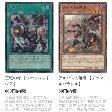
三戦の号 【シークレット
アルバスの落胤 【ノーマ
レア】
ルパラレル】
680円(内税)
50円(内税)
☆新品未使用カードですが、
☆新品未使用カードですが、
商品製造時につく 初期キズ(線
商品製造時につく 初期キズ(線
の痕・角すれ)等ある場合がご
の痕・角すれ)等ある場合がご
ざいます。 神経質の方はご購
ざいます。 神経質の方はご購