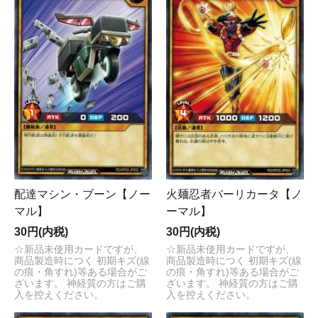
配達マシン・ブーン【ノー
火麺忍者バーリカータ【ノ
マル】
ーマル】
30円(内税)
30円(内税)
☆新品未使用カードですが、
☆新品未使用カードですが、
商品製造時につく 初期キズ(線
商品製造時につく 初期キズ(線
の痕・角すれ)等ある場合がご
の痕・角すれ)等ある場合がご
ざいます。 神経質の方はご購
ざいます。 神経質の方はご購
入を控えください。
入を控えください。