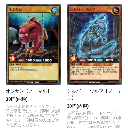
オジサン【ノーマル】
シルバー・ウルフ【ノーマ
ル】
30円(内税)
30円(内税)
☆新品未使用カードですが、
商品製造時につく 初期キズ(線
☆新品未使用カードですが、
の痕・角すれ)等ある場合がご
商品製造時につく 初期キズ(線
ざいます。 神経質の方はご購
の痕・角すれ)等ある場合がご
入を控えください。
ざいます。 神経質の方はご購