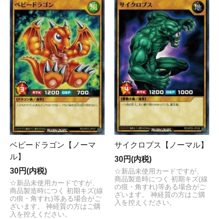
ベビードラゴン【ノーマ
サイクロプス【ノーマル】
ル】
30円(内税)
30円(内税)
☆新品未使用カードですが、
商品製造時につく 初期キズ(線
☆新品未使用カードですが、
の痕・角すれ)等ある場合がご
商品製造時につく 初期キズ(線
ざいます。 神経質の方はご購
の痕・角すれ)等ある場合がご
入を控えください。
ざいます。 神経質の方はご購
入を控えください。