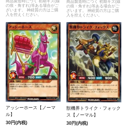
商品製造時につく 初期キズ(線
商品製造時につく 初期キズ(線
の痕・角すれ)等ある場合がご
の痕・角すれ)等ある場合がご
ざいます。 神経質の方はご購
ざいます。 神経質の方はご購
入を控えください。
入を控えください。
アッシーホース【ノーマ
獣機界トライク・フォック
ル】
ス【ノーマル】
30円(内税)
30円(内税)