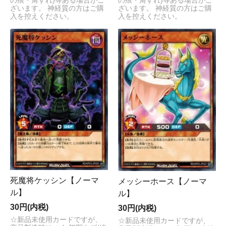
の痕・角すれ)等ある場合がご
の痕・角すれ)等ある場合がご
ざいます。 神経質の方はご購
ざいます。 神経質の方はご購
入を控えください。
入を控えください。
死魔将ケッシン【ノーマ
メッシーホース【ノーマ
ル】
ル】
30円(内税)
30円(内税)
☆新品未使用カードですが、
☆新品未使用カードですが、