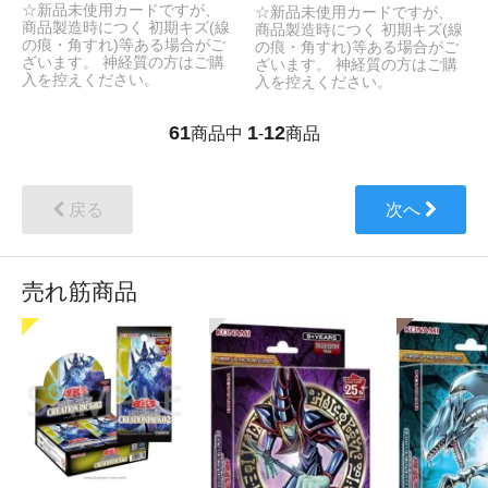
☆新品未使用カードですが、
☆新品未使用カードですが、
商品製造時につく 初期キズ(線
商品製造時につく 初期キズ(線
の痕・角すれ)等ある場合がご
の痕・角すれ)等ある場合がご
ざいます。 神経質の方はご購
ざいます。 神経質の方はご購
入を控えください。
入を控えください。
61
1
12
商品中
-
商品
戻る
次へ
売れ筋商品