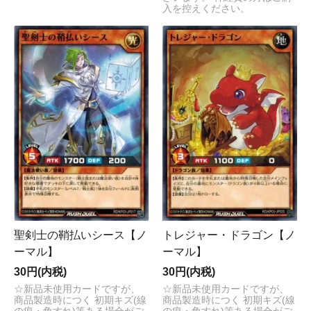
入を控えください。
聖剣士の鞘払いシース【ノ
トレジャー・ドラゴン【ノ
ーマル】
ーマル】
30円(内税)
30円(内税)
☆新品未使用カードですが、
☆新品未使用カードですが、
商品製造時につく 初期キズ(線
商品製造時につく 初期キズ(線