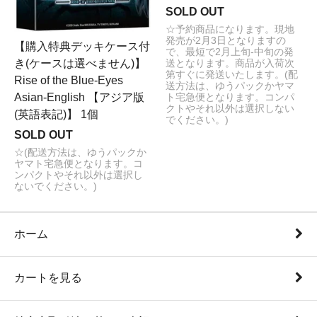
2025/7/19 デジモンカードゲーム ブースターパック
SOLD OUT
CYBER EDEN BT-22 販売開始致しました！
☆予約商品になります。現地
CYBER EDEN BT-22
発売が2月3日となりますの
【購入特典デッキケース付
2025/6/28 遊戯王 TACTICAL-TRY PACK 黒魔導・ＨＥＲ
で、最短で2月上旬-中旬の発
き(ケースは選べません)】
送となります。商品が入荷次
Ｏ・御巫 販売開始致しました！
第すぐに発送いたします。(配
Rise of the Blue-Eyes
黒魔導・ＨＥＲＯ・御巫
送方法は、ゆうパックかヤマ
2025/6/26 デジモンカードゲーム エクストラブースター
Asian-English 【アジア版
ト宅急便となります。コンパ
クトやそれ以外は選択しない
パック VERSUS MONSTERS EX-09 販売開始致しまし
(英語表記)】 1個
でください。)
た！
SOLD OUT
VERSUS MONSTERS EX-09
2025/5/31 ワンピースカードゲーム 最新ブースター 師弟
☆(配送方法は、ゆうパックか
ヤマト宅急便となります。コ
の絆 販売開始致しました！
ンパクトやそれ以外は選択し
師弟の絆
ないでください。)
2025/5/24 遊戯王 TACTICAL-TRY DECK 超骸装部隊Ｒ
－ＡＣＥ 退魔天使エクソシスター 販売開始致しました！
TACTICAL-TRY DECK
ホーム
2025/4/26 ワンピースカードゲーム エース&ニューゲー
ト ST-22 販売開始致しました！
エース&ニューゲート ST-22
カートを見る
2025/4/26 遊戯王 最新ブースター デュエリスト・アドバ
ンス (DUAD)追加致しました！
デュエリスト・アドバンス (DUAD)