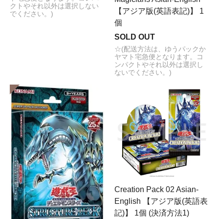
2025/9/20 デジモンカードゲーム エクストラブースター
クトやそれ以外は選択しない
パック SINISTER ORDER EX-10 販売開始致しました！
【アジア版(英語表記)】 1
でください。)
SINISTER ORDER EX-10
個
2025/9/16 遊戯王 LIMITED PACK GX －オシリスレッド
SOLD OUT
－ (LPG1) 販売開始致しました！
☆(配送方法は、ゆうパックか
オシリスレッド－ (LPG1)
ヤマト宅急便となります。コ
2025/9/6 遊戯王 ストラクチャーデッキ パワー・オブ・
ンパクトやそれ以外は選択し
フェローズ (SD48) 販売開始致しました！
ないでください。)
パワー・オブ・フェローズ (SD48)
2025/9/5 ポケモンカード MEGA スターターセット メガ
ゲンガーex スターターセット メガディアンシーex 販売
開始致しました！
MEGA スターターセット メガゲンガーex
2025/8/23 遊戯王 最新デッキビルドパック ファントム・
リベンジャーズ (DBPR) 販売開始致しました！
ファントム・リベンジャーズ (DBPR)
2025/8/1 ポケモンカード MEGA 拡張パック メガブレイ
ブ メガシンフォニア 販売開始致しました！
MEGA メガブレイブ
Creation Pack 02 Asian-
2025/7/26 遊戯王 最新ブースター ドゥーム・オブ・ディ
English 【アジア版(英語表
メンションズ (DOOD)追加致しました！
記)】 1個 (決済方法1)
ドゥーム・オブ・ディメンションズ (DOOD)