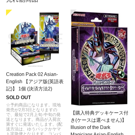
2025/12/20 遊戯王 最新特別BOX PRISMATIC SUMMON
(25DB) 追加致しました！
PRISMATIC SUMMON (25DB)
2025/11/28 ポケモンカード MEGA ハイクラスパック
MEGAドリームex追加致しました！
MEGAドリームex
2025/10/25 遊戯王 THE CHRONICLES DECK 白の物語
(CH01)追加致しました！
白の物語 (CH01)
2025/10/25 遊戯王 最新ブースター バースト・プロトコ
ル (BPRO)追加致しました！
バースト・プロトコル (BPRO)
Creation Pack 02 Asian-
2025/10/18 デジモンカードゲーム ブースターパック
English 【アジア版(英語表
HACKERS' SLUMBER BT-23 販売開始致しました！
記)】 1個 (決済方法2)
HACKERS' SLUMBER BT-23
SOLD OUT
2025/9/27 遊戯王 最新パック WORLD PREMIERE PACK
2025 (WPP6) 販売開始致しました！
☆予約商品になります。現地
発売が2月3日となりますの
WORLD PREMIERE PACK 2025 (WPP6)
【購入特典デッキケース付
で、最短で2月上旬-中旬の発
2025/9/26 ポケモンカード MEGA 拡張パック インフェル
送となります。商品が入荷次
き(ケースは選べません)】
ノX 販売開始致しました！
第すぐに発送いたします。(配
Illusion of the Dark
インフェルノX
送方法は、ゆうパックかヤマ
ト宅急便となります。コンパ
Magicians Asian-English