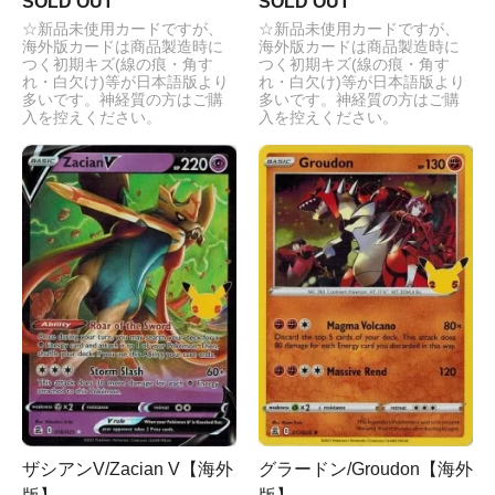
SOLD OUT
SOLD OUT
☆新品未使用カードですが、
☆新品未使用カードですが、
海外版カードは商品製造時に
海外版カードは商品製造時に
つく初期キズ(線の痕・角す
つく初期キズ(線の痕・角す
れ・白欠け)等が日本語版より
れ・白欠け)等が日本語版より
多いです。神経質の方はご購
多いです。神経質の方はご購
入を控えください。
入を控えください。
ザシアンV/Zacian V【海外
グラードン/Groudon【海外