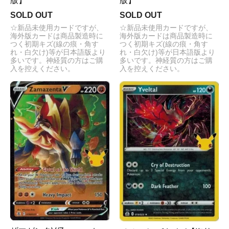
版】
版】
SOLD OUT
SOLD OUT
☆新品未使用カードですが、
☆新品未使用カードですが、
海外版カードは商品製造時に
海外版カードは商品製造時に
つく初期キズ(線の痕・角す
つく初期キズ(線の痕・角す
れ・白欠け)等が日本語版より
れ・白欠け)等が日本語版より
多いです。神経質の方はご購
多いです。神経質の方はご購
入を控えください。
入を控えください。