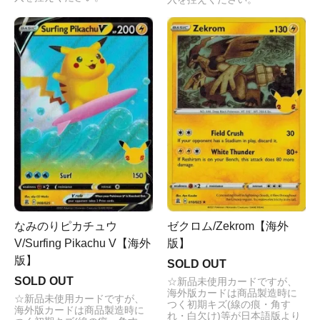
なみのりピカチュウ
ゼクロム/Zekrom【海外
V/Surfing Pikachu V【海外
版】
版】
SOLD OUT
SOLD OUT
☆新品未使用カードですが、
海外版カードは商品製造時に
☆新品未使用カードですが、
つく初期キズ(線の痕・角す
海外版カードは商品製造時に
れ・白欠け)等が日本語版より