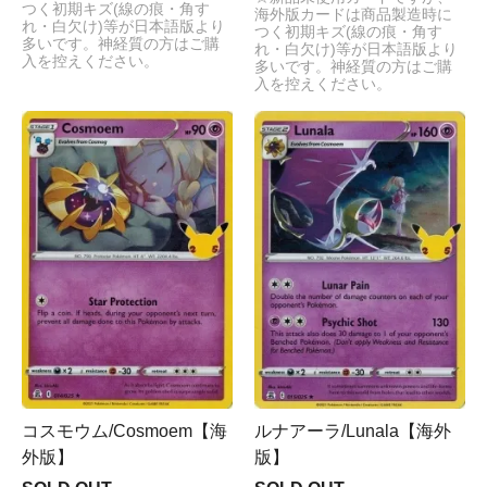
つく初期キズ(線の痕・角す
海外版カードは商品製造時に
れ・白欠け)等が日本語版より
つく初期キズ(線の痕・角す
多いです。神経質の方はご購
れ・白欠け)等が日本語版より
入を控えください。
多いです。神経質の方はご購
入を控えください。
コスモウム/Cosmoem【海
ルナアーラ/Lunala【海外
外版】
版】