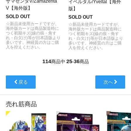
ザマゼンタV/Zamazenta
イベルタル/Yveltal【海外
V【海外版】
版】
SOLD OUT
SOLD OUT
☆新品未使用カードですが、
☆新品未使用カードですが、
海外版カードは商品製造時に
海外版カードは商品製造時に
つく初期キズ(線の痕・角す
つく初期キズ(線の痕・角す
れ・白欠け)等が日本語版より
れ・白欠け)等が日本語版より
多いです。神経質の方はご購
多いです。神経質の方はご購
入を控えください。
入を控えください。
114
25
36
商品中
-
商品
戻る
次へ
売れ筋商品