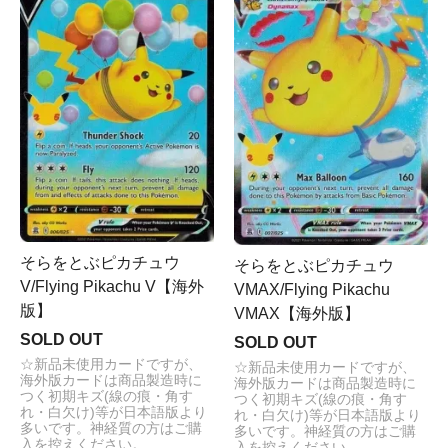
そらをとぶピカチュウ
そらをとぶピカチュウ
V/Flying Pikachu V【海外
VMAX/Flying Pikachu
版】
VMAX【海外版】
SOLD OUT
SOLD OUT
☆新品未使用カードですが、
☆新品未使用カードですが、
海外版カードは商品製造時に
海外版カードは商品製造時に
つく初期キズ(線の痕・角す
つく初期キズ(線の痕・角す
れ・白欠け)等が日本語版より
れ・白欠け)等が日本語版より
多いです。神経質の方はご購
多いです。神経質の方はご購
入を控えください。
入を控えください。