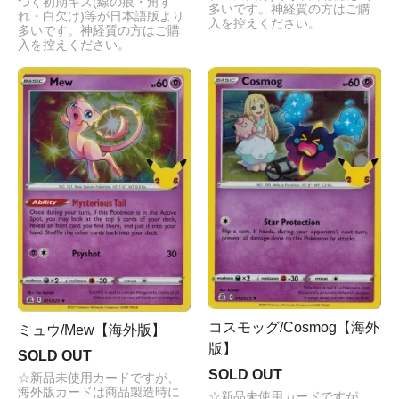
つく初期キズ(線の痕・角す
多いです。神経質の方はご購
れ・白欠け)等が日本語版より
入を控えください。
多いです。神経質の方はご購
入を控えください。
コスモッグ/Cosmog【海外
ミュウ/Mew【海外版】
版】
SOLD OUT
SOLD OUT
☆新品未使用カードですが、
海外版カードは商品製造時に
☆新品未使用カードですが、