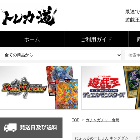
最速で
遊戯王
ホーム
ご利用ガイド
TOP
>
ガチャガチャ・食玩
にふぉるめーしょん キングダム
ド