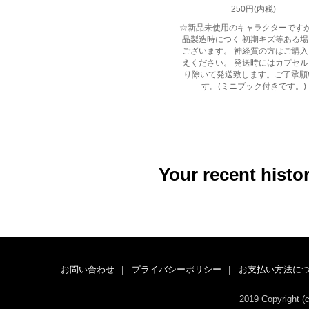
250円(内税)
☆新品未使用のキャラクターです
品製造時につく 初期キズ等ある
ございます。 神経質の方はご購
えください。 発送時にはカプセ
り除いて発送致します。ご了承願
す。(ミニブック付きです。)
Your recent histo
お問い合わせ
｜
プライバシーポリシー
｜
お支払い方法に
2019 Copyright 