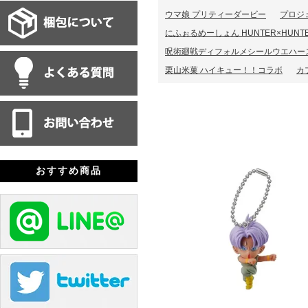
ウマ娘 プリティーダービー
プロジ
にふぉるめーしょん HUNTER×HUNT
呪術廻戦ディフォルメシールウエハー
栗山米菓 ハイキュー！！コラボ
カ
おすすめ商品