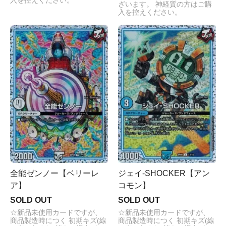
入を控えください。
ざいます。 神経質の方はご購
入を控えください。
全能ゼンノー【ベリーレ
ジェイ-SHOCKER【アン
ア】
コモン】
SOLD OUT
SOLD OUT
☆新品未使用カードですが、
☆新品未使用カードですが、
商品製造時につく 初期キズ(線
商品製造時につく 初期キズ(線