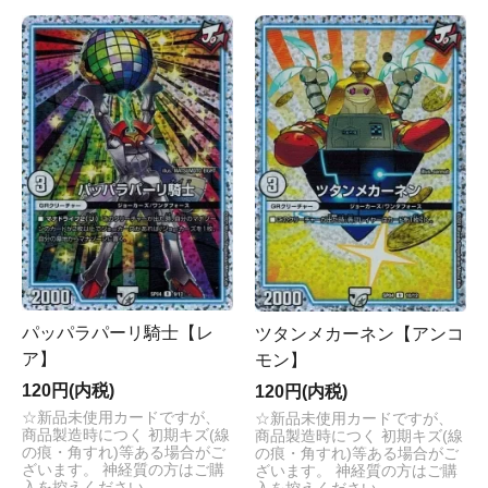
パッパラパーリ騎士【レ
ツタンメカーネン【アンコ
ア】
モン】
120円(内税)
120円(内税)
☆新品未使用カードですが、
☆新品未使用カードですが、
商品製造時につく 初期キズ(線
商品製造時につく 初期キズ(線
の痕・角すれ)等ある場合がご
の痕・角すれ)等ある場合がご
ざいます。 神経質の方はご購
ざいます。 神経質の方はご購
入を控えください。