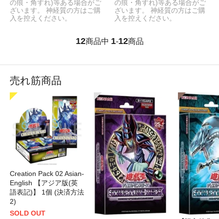
の痕・角すれ)等ある場合がご
の痕・角すれ)等ある場合がご
ざいます。 神経質の方はご購
ざいます。 神経質の方はご購
入を控えください。
入を控えください。
12
1
12
商品中
-
商品
売れ筋商品
Creation Pack 02 Asian-
English 【アジア版(英
語表記)】 1個 (決済方法
2)
SOLD OUT