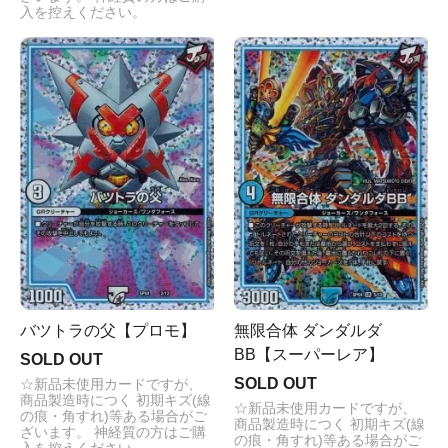
入を控えください。
バツトラの父【プロモ】
無限合体 ダンダルダ
BB【スーパーレア】
SOLD OUT
SOLD OUT
☆新品未使用カードですが、
商品製造時につく 初期キズ(線
☆新品未使用カードですが、
の痕・角すれ)等ある場合がご
商品製造時につく 初期キズ(線
ざいます。 神経質の方はご購
の痕・角すれ)等ある場合がご