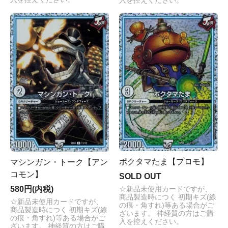
入を控えください。
ポクタマたま【プロモ】
マシンガン・トーク【アン
コモン】
SOLD OUT
580円(内税)
☆新品未使用カードですが、
商品製造時につく 初期キズ(線
☆新品未使用カードですが、
の痕・角すれ)等ある場合がご
商品製造時につく 初期キズ(線
ざいます。 神経質の方はご購
の痕・角すれ)等ある場合がご
入を控えください。
ざいます。 神経質の方はご購