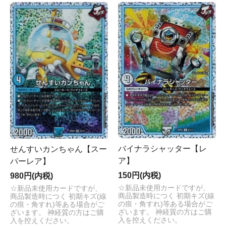
バイナラシャッター【レ
せんすいカンちゃん【スー
ア】
パーレア】
150円(内税)
980円(内税)
☆新品未使用カードですが、
☆新品未使用カードですが、
商品製造時につく 初期キズ(線
商品製造時につく 初期キズ(線
の痕・角すれ)等ある場合がご
の痕・角すれ)等ある場合がご
ざいます。 神経質の方はご購
ざいます。 神経質の方はご購
入を控えください。
入を控えください。