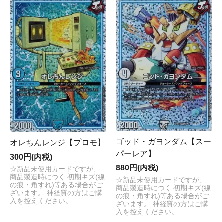
ゴッド・ガヨンダム【スー
オレちんレンジ【プロモ】
パーレア】
300円(内税)
880円(内税)
☆新品未使用カードですが、
商品製造時につく 初期キズ(線
☆新品未使用カードですが、
の痕・角すれ)等ある場合がご
商品製造時につく 初期キズ(線
ざいます。 神経質の方はご購
の痕・角すれ)等ある場合がご
入を控えください。
ざいます。 神経質の方はご購
入を控えください。