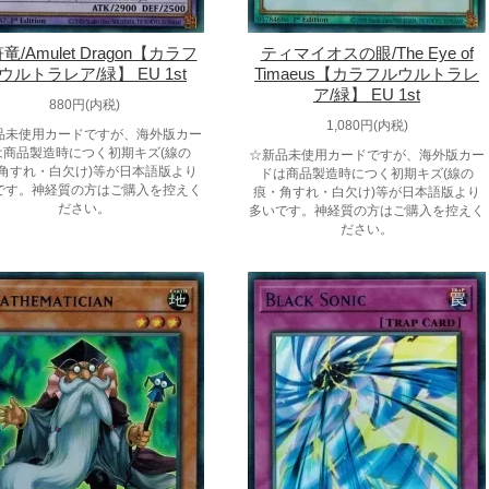
竜/Amulet Dragon【カラフ
ティマイオスの眼/The Eye of
ウルトラレア/緑】 EU 1st
Timaeus【カラフルウルトラレ
ア/緑】 EU 1st
880円(内税)
1,080円(内税)
品未使用カードですが、海外版カー
は商品製造時につく初期キズ(線の
☆新品未使用カードですが、海外版カー
角すれ・白欠け)等が日本語版より
ドは商品製造時につく初期キズ(線の
です。神経質の方はご購入を控えく
痕・角すれ・白欠け)等が日本語版より
ださい。
多いです。神経質の方はご購入を控えく
ださい。