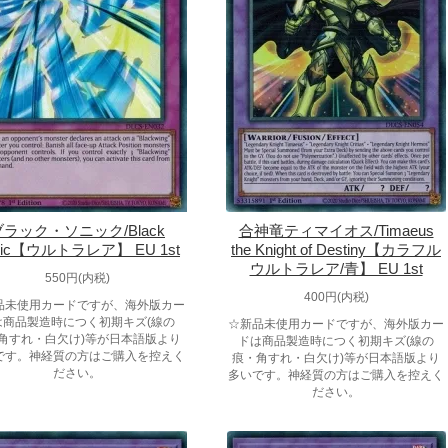
ブラック・ソニック/Black
合神竜ティマイオス/Timaeus
nic【ウルトラレア】 EU 1st
the Knight of Destiny【カラフル
ウルトラレア/青】 EU 1st
550円(内税)
400円(内税)
品未使用カードですが、海外版カー
は商品製造時につく初期キズ(線の
☆新品未使用カードですが、海外版カー
角すれ・白欠け)等が日本語版より
ドは商品製造時につく初期キズ(線の
です。神経質の方はご購入を控えく
痕・角すれ・白欠け)等が日本語版より
ださい。
多いです。神経質の方はご購入を控えく
ださい。