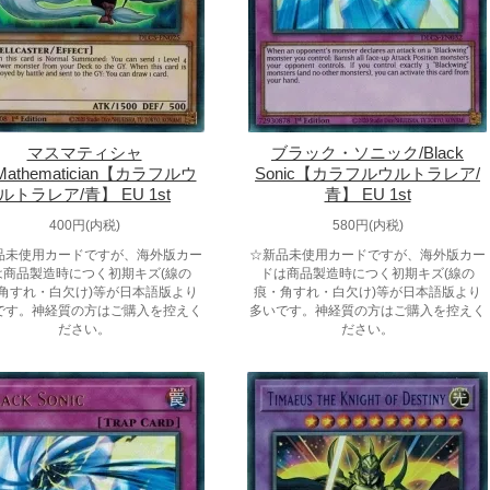
マスマティシャ
ブラック・ソニック/Black
Mathematician【カラフルウ
Sonic【カラフルウルトラレア/
ルトラレア/青】 EU 1st
青】 EU 1st
400円(内税)
580円(内税)
品未使用カードですが、海外版カー
☆新品未使用カードですが、海外版カー
は商品製造時につく初期キズ(線の
ドは商品製造時につく初期キズ(線の
角すれ・白欠け)等が日本語版より
痕・角すれ・白欠け)等が日本語版より
です。神経質の方はご購入を控えく
多いです。神経質の方はご購入を控えく
ださい。
ださい。