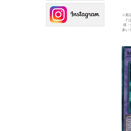
☆新
ド
痕・
多い