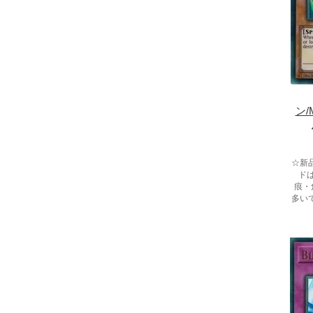
ン/
☆新
ド
痕・
多い