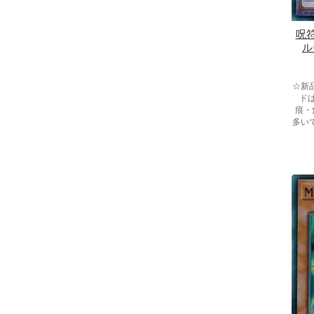
呪符
ル
☆新
ド
痕・
多い