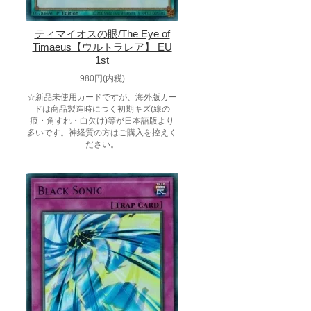
ティマイオスの眼/The Eye of
Timaeus【ウルトラレア】 EU
1st
980円(内税)
☆新品未使用カードですが、海外版カー
ドは商品製造時につく初期キズ(線の
痕・角すれ・白欠け)等が日本語版より
多いです。神経質の方はご購入を控えく
ださい。