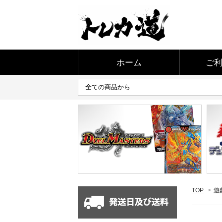
ホーム
ご
TOP
>
遊