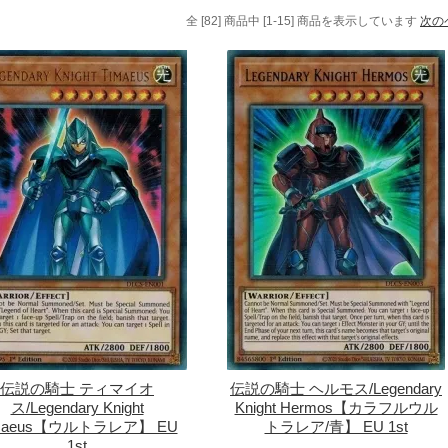
全 [82] 商品中 [1-15] 商品を表示しています
次の
伝説の騎士 ティマイオ
伝説の騎士 ヘルモス/Legendary
ス/Legendary Knight
Knight Hermos【カラフルウル
maeus【ウルトラレア】 EU
トラレア/青】 EU 1st
1st