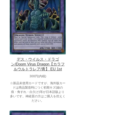
デス・ウイルス・ドラゴ
ン/Doom Virus Dragon【カラフ
ルウルトラレア/青】 EU 1st
300円(内税)
☆新品未使用カードですが、海外版カー
ドは商品製造時につく初期キズ(線の
痕・角すれ・白欠け)等が日本語版より
多いです。神経質の方はご購入を控えく
ださい。