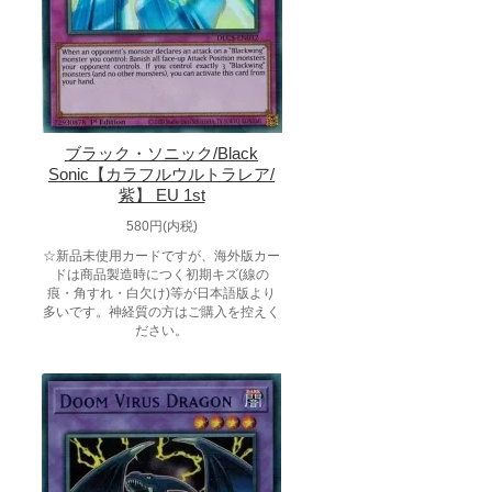
ブラック・ソニック/Black
Sonic【カラフルウルトラレア/
紫】 EU 1st
580円(内税)
☆新品未使用カードですが、海外版カー
ドは商品製造時につく初期キズ(線の
痕・角すれ・白欠け)等が日本語版より
多いです。神経質の方はご購入を控えく
ださい。