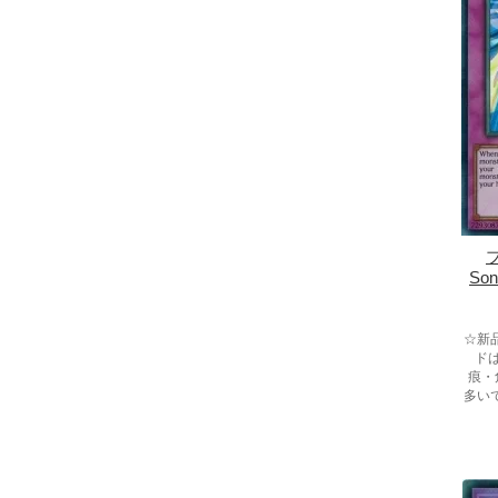
So
☆新
ド
痕・
多い