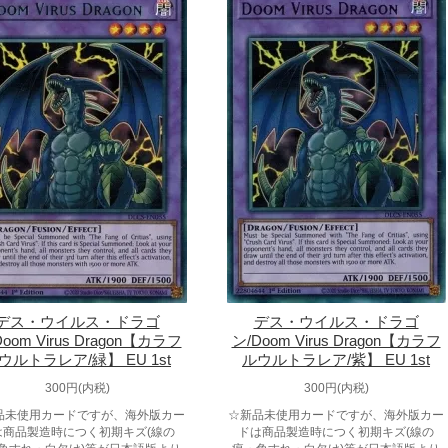
デス・ウイルス・ドラゴ
デス・ウイルス・ドラゴ
oom Virus Dragon【カラフ
ン/Doom Virus Dragon【カラフ
ウルトラレア/緑】 EU 1st
ルウルトラレア/紫】 EU 1st
300円(内税)
300円(内税)
品未使用カードですが、海外版カー
☆新品未使用カードですが、海外版カー
は商品製造時につく初期キズ(線の
ドは商品製造時につく初期キズ(線の