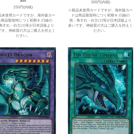
300円(内税)
250円(内税)
☆新品未使用カードですが、海外版カー
品未使用カードですが、海外版カー
ドは商品製造時につく初期キズ(線の
は商品製造時につく初期キズ(線の
痕・角すれ・白欠け)等が日本語版より
角すれ・白欠け)等が日本語版より
多いです。神経質の方はご購入を控えく
です。神経質の方はご購入を控えく
ださい。
ださい。