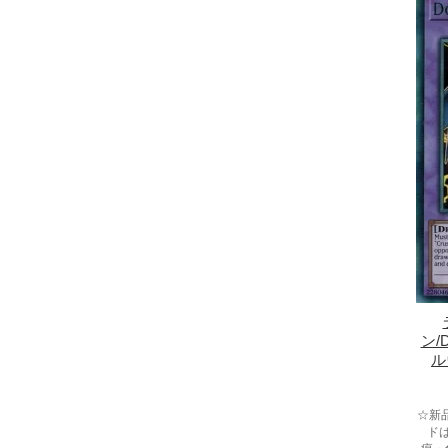
ン/D
ル
☆新
ド