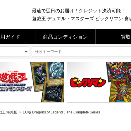
最速で翌日のお届け！クレジット決済可能！
遊戯王 デュエル・マスターズ ビックリマン 食玩 
利用ガイド
商品コンディション
買取
戯王 海外版
>
EU版 Dragons of Legend：The Complete Series