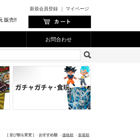
新規会員登録
｜
マイページ
販売!!
お問合わせ
[ 並び順を変更 ]
-
おすすめ順
-
価格順
-
新着順