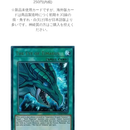
250円(内税)
☆新品未使用カードですが、海外版カー
ドは商品製造時につく初期キズ(線の
痕・角すれ・白欠け)等が日本語版より
多いです。神経質の方はご購入を控えく
ださい。