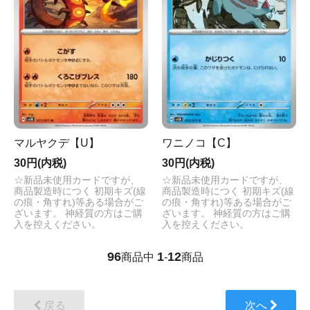
マルヤクデ【U】
ワニノコ【C】
30円(内税)
30円(内税)
☆新品未使用カードですが、
☆新品未使用カードですが、
商品製造時につく 初期キズ(線
商品製造時につく 初期キズ(線
の痕・角すれ)等ある場合がご
の痕・角すれ)等ある場合がご
ざいます。 神経質の方はご購
ざいます。 神経質の方はご購
入を控えください。
入を控えください。
96
1
12
商品中
-
商品
戻る
次へ