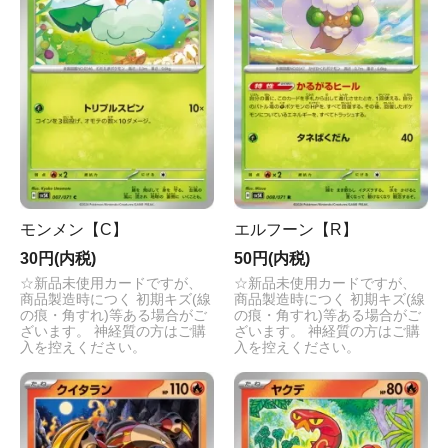
モンメン【C】
エルフーン【R】
30円(内税)
50円(内税)
☆新品未使用カードですが、
☆新品未使用カードですが、
商品製造時につく 初期キズ(線
商品製造時につく 初期キズ(線
の痕・角すれ)等ある場合がご
の痕・角すれ)等ある場合がご
ざいます。 神経質の方はご購
ざいます。 神経質の方はご購
入を控えください。
入を控えください。