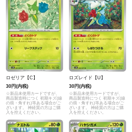
ロゼリア【C】
ロズレイド【U】
30円(内税)
30円(内税)
☆新品未使用カードですが、
☆新品未使用カードですが、
商品製造時につく 初期キズ(線
商品製造時につく 初期キズ(線
の痕・角すれ)等ある場合がご
の痕・角すれ)等ある場合がご
ざいます。 神経質の方はご購
ざいます。 神経質の方はご購
入を控えください。
入を控えください。