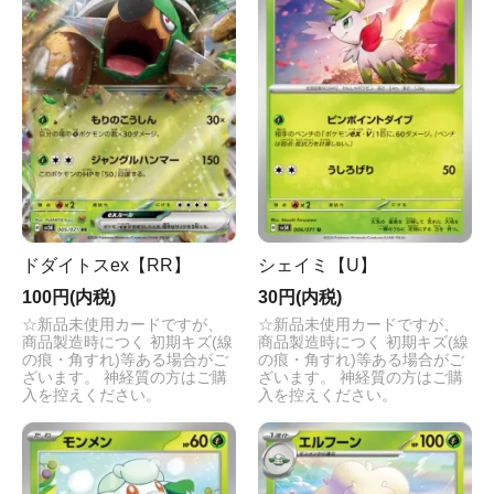
ドダイトスex【RR】
シェイミ【U】
100円(内税)
30円(内税)
☆新品未使用カードですが、
☆新品未使用カードですが、
商品製造時につく 初期キズ(線
商品製造時につく 初期キズ(線
の痕・角すれ)等ある場合がご
の痕・角すれ)等ある場合がご
ざいます。 神経質の方はご購
ざいます。 神経質の方はご購
入を控えください。
入を控えください。