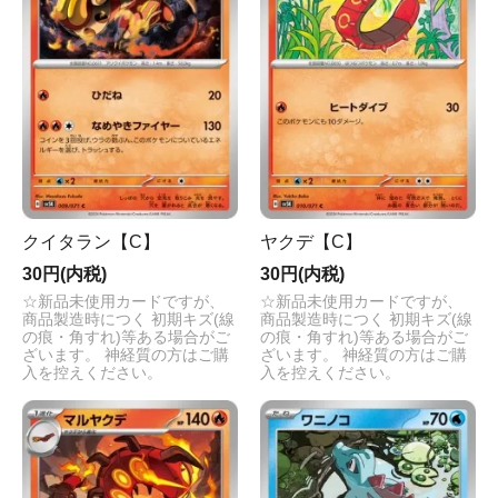
クイタラン【C】
ヤクデ【C】
30円(内税)
30円(内税)
☆新品未使用カードですが、
☆新品未使用カードですが、
商品製造時につく 初期キズ(線
商品製造時につく 初期キズ(線
の痕・角すれ)等ある場合がご
の痕・角すれ)等ある場合がご
ざいます。 神経質の方はご購
ざいます。 神経質の方はご購
入を控えください。
入を控えください。