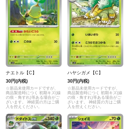
ナエトル【C】
ハヤシガメ【C】
30円(内税)
30円(内税)
☆新品未使用カードですが、
☆新品未使用カードですが、
商品製造時につく 初期キズ(線
商品製造時につく 初期キズ(線
の痕・角すれ)等ある場合がご
の痕・角すれ)等ある場合がご
ざいます。 神経質の方はご購
ざいます。 神経質の方はご購
入を控えください。
入を控えください。