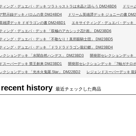
ティング・デュエパ・デッキ ツラトゥストラは水晶と語らう DM24BD6
ドリーム
黙示録デッキ バロムの章 DM24BD4
ドリーム英雄譚デッキ ジョニーの書 DM2
英雄譚デッキ ドギラゴンの書 DM24BD1
エキサイティング・デュエパ・デッキ 「
ティング・デュエパ・デッキ 「双極のアカシックZ計画」 DM23BD6
ティング・デュエパ・デッキ 「不敬なり！真邪眼騎士団」 DM23BD5
ティング・デュエパ・デッキ 「ドラドラドラゴン龍幻郷」 DM23BD4
レクションデッキ 「水闇自然ハンデス」 DM23BD3
開発部セレクションデッキ 「
スーパーデッキ 禁王創来 DM23BD1
開発部セレクションデッキ 「7軸ガチロボ」
クションデッキ 「光水火鬼羅.Star」 DM22BD2
レジェンドスーパーデッキ 龍覇
 recent history
最近チェックした商品