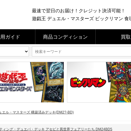
最速で翌日のお届け！クレジット決済可能！
遊戯王 デュエル・マスターズ ビックリマン 食玩 
利用ガイド
商品コンディション
買取
ュエル・マスターズ 構築済みデッキ(DM2?-BD)
ティング・デュエパ・デッキ アセビと異世界フェアリーたち DM24BD5