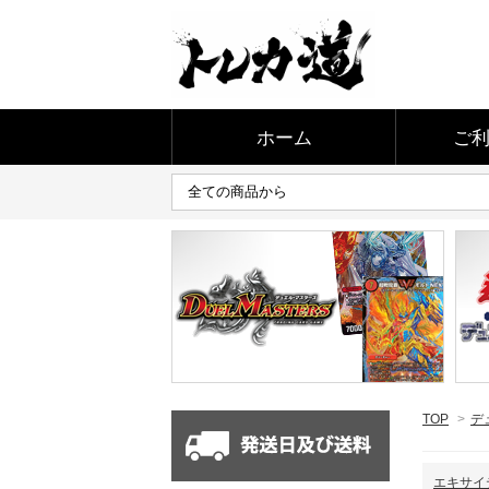
ホーム
ご
TOP
>
デ
エキサイ