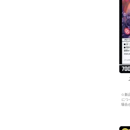
☆新
につ
場合