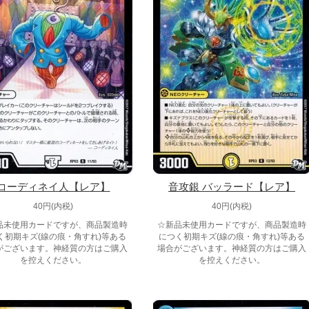
コーディネイ人【レア】
音攻銀 バッラード【レア】
40円(内税)
40円(内税)
品未使用カードですが、商品製造時
☆新品未使用カードですが、商品製造時
く初期キズ(線の痕・角すれ)等ある
につく初期キズ(線の痕・角すれ)等ある
がございます。神経質の方はご購入
場合がございます。神経質の方はご購入
を控えください。
を控えください。