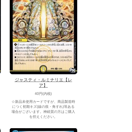
ジャスティ・ルミナリエ【レ
ア】
40円(内税)
☆新品未使用カードですが、商品製造時
につく初期キズ(線の痕・角すれ)等ある
場合がございます。神経質の方はご購入
を控えください。