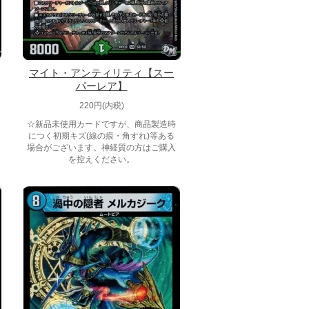
マイト・アンティリティ【スー
パーレア】
220円(内税)
☆新品未使用カードですが、商品製造時
につく初期キズ(線の痕・角すれ)等ある
場合がございます。神経質の方はご購入
を控えください。