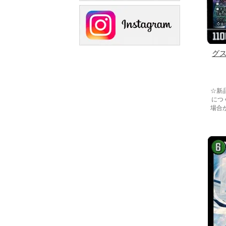
グ
☆新
につ
場合