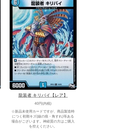
龍装者 キリバイ【レア】
40円(内税)
☆新品未使用カードですが、商品製造時
につく初期キズ(線の痕・角すれ)等ある
場合がございます。神経質の方はご購入
を控えください。