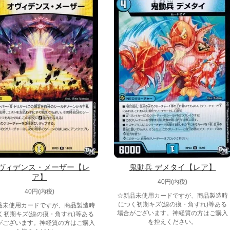
ヴィデンス・メーザー【レ
鬼動兵 デメタイ【レア】
ア】
40円(内税)
40円(内税)
☆新品未使用カードですが、商品製造時
につく初期キズ(線の痕・角すれ)等ある
品未使用カードですが、商品製造時
場合がございます。神経質の方はご購入
く初期キズ(線の痕・角すれ)等ある
を控えください。
がございます。神経質の方はご購入