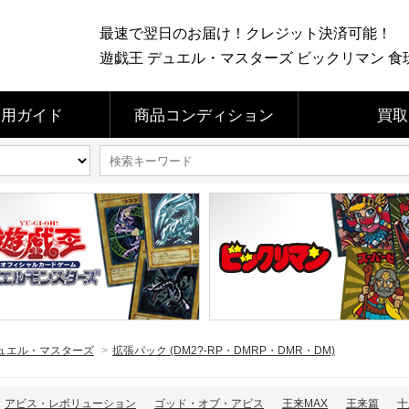
最速で翌日のお届け！クレジット決済可能！
遊戯王 デュエル・マスターズ ビックリマン 食玩 
利用ガイド
商品コンディション
買取
ュエル・マスターズ
>
拡張パック (DM2?-RP・DMRP・DMR・DM)
アビス・レボリューション
ゴッド・オブ・アビス
王来MAX
王来篇
十