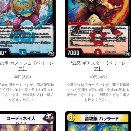
の甲 ガメッシュ【ベリーレ
“烈怒”ギアスター【ベリーレ
ア】
ア】
40円(内税)
40円(内税)
品未使用カードですが、商品製造時
☆新品未使用カードですが、商品製造時
く初期キズ(線の痕・角すれ)等ある
につく初期キズ(線の痕・角すれ)等ある
がございます。神経質の方はご購入
場合がございます。神経質の方はご購入
を控えください。
を控えください。