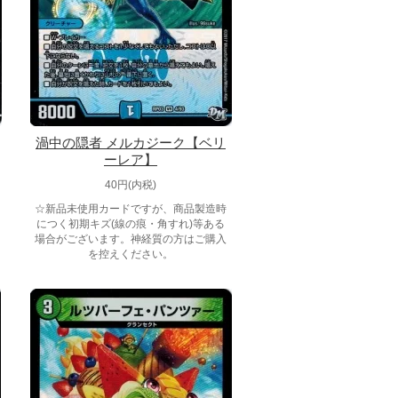
渦中の隠者 メルカジーク【ベリ
ーレア】
40円(内税)
☆新品未使用カードですが、商品製造時
につく初期キズ(線の痕・角すれ)等ある
場合がございます。神経質の方はご購入
を控えください。