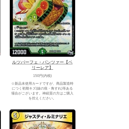
ルツパーフェ・パンツァー【ベ
リーレア】
150円(内税)
☆新品未使用カードですが、商品製造時
につく初期キズ(線の痕・角すれ)等ある
場合がございます。神経質の方はご購入
を控えください。