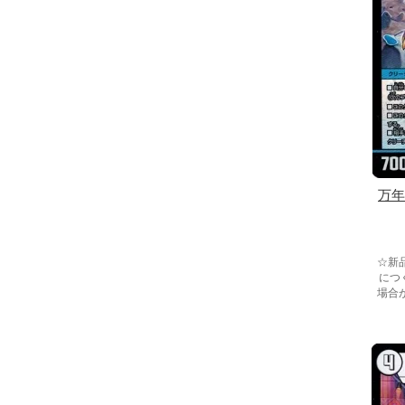
万年
☆新
につ
場合