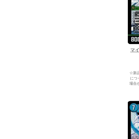
マ
☆新
につ
場合