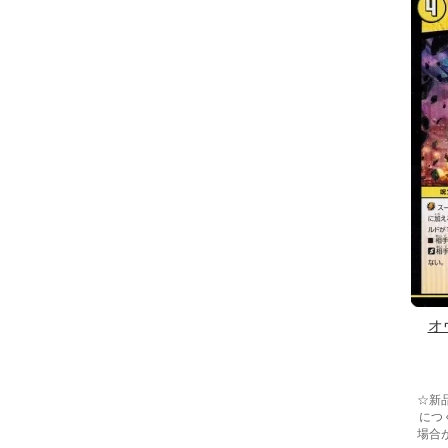
オ
☆新
につ
場合