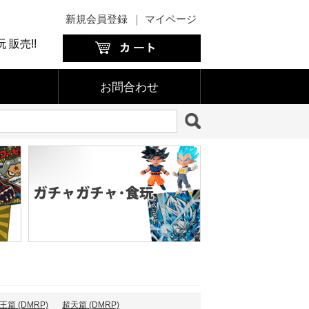
新規会員登録
｜
マイページ
販売!!
お問合わせ
王篇 (DMRP)
超天篇 (DMRP)