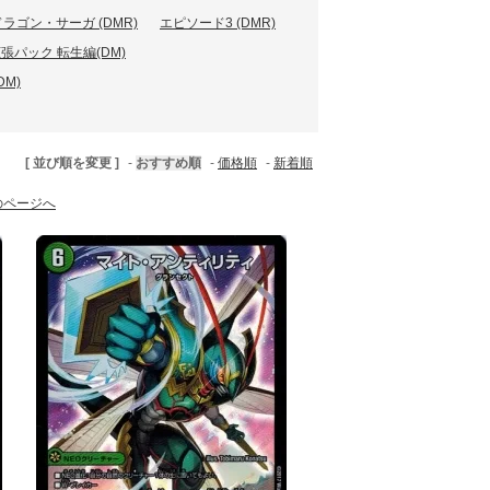
ドラゴン・サーガ (DMR)
エピソード3 (DMR)
張パック 転生編(DM)
M)
[ 並び順を変更 ]
-
おすすめ順
-
価格順
-
新着順
のページへ