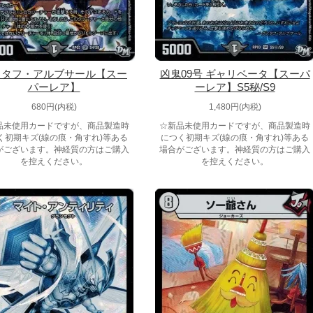
スタフ・アルブサール【スー
凶鬼09号 ギャリベータ【スーパ
パーレア】
ーレア】S5秘/S9
680円(内税)
1,480円(内税)
品未使用カードですが、商品製造時
☆新品未使用カードですが、商品製造時
く初期キズ(線の痕・角すれ)等ある
につく初期キズ(線の痕・角すれ)等ある
がございます。神経質の方はご購入
場合がございます。神経質の方はご購入
を控えください。
を控えください。