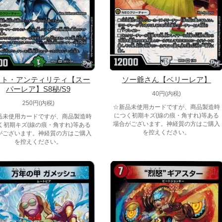
イト・アンティリティ【スー
ソー爺さん【ベリーレア】
パーレア】S8秘/S9
40円(内税)
250円(内税)
☆新品未使用カードですが、商品製造時
につく初期キズ(線の痕・角すれ)等ある
品未使用カードですが、商品製造時
場合がございます。神経質の方はご購入
く初期キズ(線の痕・角すれ)等ある
を控えください。
がございます。神経質の方はご購入
を控えください。