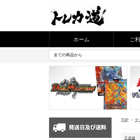
ホーム
ご
TOP
>
デ
王道篇