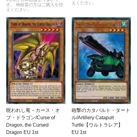
えください。
す。 神経質の方はご購入を控
えください。
呪われし竜－カース・オ
砲撃のカタパルト・タート
ブ・ドラゴン/Curse of
ル/Artillery Catapult
Dragon, the Cursed
Turtle【ウルトラレア】
Dragon EU 1st
EU 1st