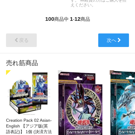
す。 神経質の方はご購入を控
えください。
100
1
12
商品中
-
商品
戻る
次へ
売れ筋商品
Creation Pack 02 Asian-
English 【アジア版(英
語表記)】 1個 (決済方法