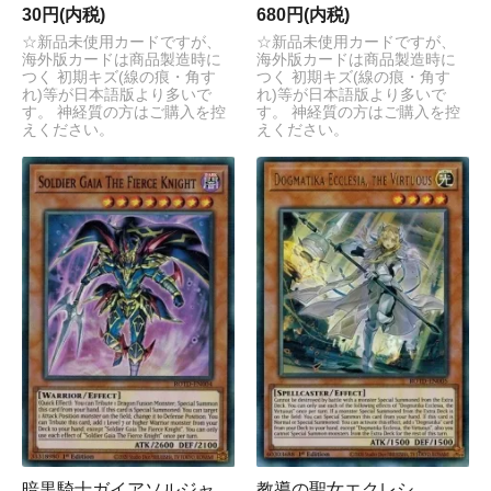
30円(内税)
680円(内税)
☆新品未使用カードですが、
☆新品未使用カードですが、
海外版カードは商品製造時に
海外版カードは商品製造時に
つく 初期キズ(線の痕・角す
つく 初期キズ(線の痕・角す
れ)等が日本語版より多いで
れ)等が日本語版より多いで
す。 神経質の方はご購入を控
す。 神経質の方はご購入を控
えください。
えください。
暗黒騎士ガイアソルジャ
教導の聖女エクレシ