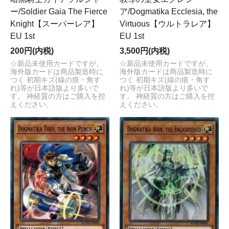
ー/Soldier Gaia The Fierce
ア/Dogmatika Ecclesia, the
Knight【スーパーレア】
Virtuous【ウルトラレア】
EU 1st
EU 1st
200円(内税)
3,500円(内税)
☆新品未使用カードですが、
☆新品未使用カードですが、
海外版カードは商品製造時に
海外版カードは商品製造時に
つく 初期キズ(線の痕・角す
つく 初期キズ(線の痕・角す
れ)等が日本語版より多いで
れ)等が日本語版より多いで
す。 神経質の方はご購入を控
す。 神経質の方はご購入を控
えください。
えください。