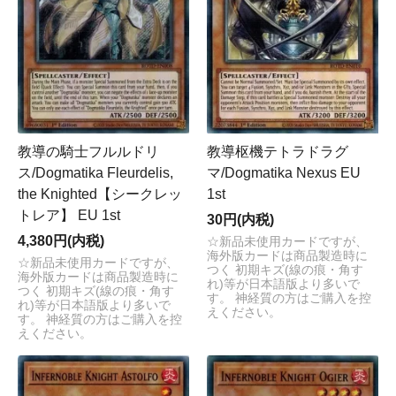
教導の騎士フルルドリ
教導枢機テトラドラグ
ス/Dogmatika Fleurdelis,
マ/Dogmatika Nexus EU
the Knighted【シークレッ
1st
トレア】 EU 1st
30円(内税)
4,380円(内税)
☆新品未使用カードですが、
海外版カードは商品製造時に
☆新品未使用カードですが、
つく 初期キズ(線の痕・角す
海外版カードは商品製造時に
れ)等が日本語版より多いで
つく 初期キズ(線の痕・角す
す。 神経質の方はご購入を控
れ)等が日本語版より多いで
えください。
す。 神経質の方はご購入を控
えください。