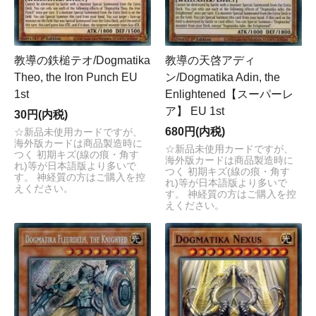
教導の鉄槌テオ/Dogmatika
教導の天啓アディ
Theo, the Iron Punch EU
ン/Dogmatika Adin, the
1st
Enlightened【スーパーレ
ア】 EU 1st
30円(内税)
680円(内税)
☆新品未使用カードですが、
海外版カードは商品製造時に
☆新品未使用カードですが、
つく 初期キズ(線の痕・角す
海外版カードは商品製造時に
れ)等が日本語版より多いで
つく 初期キズ(線の痕・角す
す。 神経質の方はご購入を控
れ)等が日本語版より多いで
えください。
す。 神経質の方はご購入を控
えください。