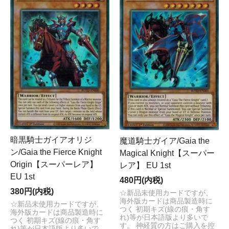
暗黒騎士ガイアオリジ
魔道騎士ガイア/Gaia the
ン/Gaia the Fierce Knight
Magical Knight【スーパー
Origin【スーパーレア】
レア】 EU 1st
EU 1st
480円(内税)
380円(内税)
☆新品未使用カードですが、
海外版カードは商品製造時に
☆新品未使用カードですが、
つく 初期キズ(線の痕・角す
海外版カードは商品製造時に
れ)等が日本語版より多いで
つく 初期キズ(線の痕・角す
す。 神経質の方はご購入を控
れ)等が日本語版より多いで