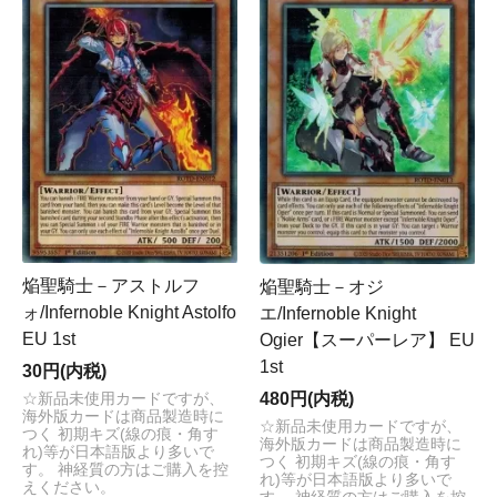
焔聖騎士－アストルフ
焔聖騎士－オジ
ォ/Infernoble Knight Astolfo
エ/Infernoble Knight
EU 1st
Ogier【スーパーレア】 EU
1st
30円(内税)
480円(内税)
☆新品未使用カードですが、
海外版カードは商品製造時に
☆新品未使用カードですが、
つく 初期キズ(線の痕・角す
海外版カードは商品製造時に
れ)等が日本語版より多いで
つく 初期キズ(線の痕・角す
す。 神経質の方はご購入を控
れ)等が日本語版より多いで
えください。