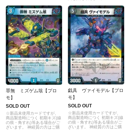
戯具 ヴァイモデル【プロ
罪無 ミズゲム垓【プロ
モ】
モ】
SOLD OUT
SOLD OUT
☆新品未使用カードですが、
☆新品未使用カードですが、
商品製造時につく 初期キズ(線
商品製造時につく 初期キズ(線
の痕・角すれ)等ある場合がご
の痕・角すれ)等ある場合がご
ざいます。 神経質の方はご購
ざいます。 神経質の方はご購