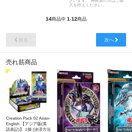
ざいます。 神経質の方はご購
入を控えください。
14
1
12
商品中
-
商品
戻る
次へ
売れ筋商品
Creation Pack 02 Asian-
English 【アジア版(英
語表記)】 1個 (決済方法