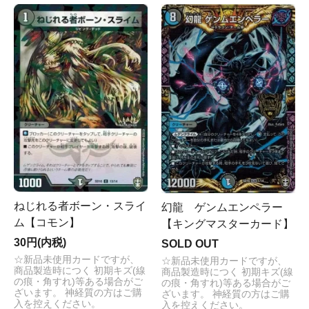
ねじれる者ボーン・スライ
幻龍 ゲンムエンペラー
ム【コモン】
【キングマスターカード】
30円(内税)
SOLD OUT
☆新品未使用カードですが、
☆新品未使用カードですが、
商品製造時につく 初期キズ(線
商品製造時につく 初期キズ(線
の痕・角すれ)等ある場合がご
の痕・角すれ)等ある場合がご
ざいます。 神経質の方はご購
ざいます。 神経質の方はご購
入を控えください。
入を控えください。