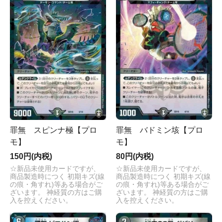
罪無 スピンナ極【プロ
罪無 バドミン垓【プロ
モ】
モ】
150円(内税)
80円(内税)
☆新品未使用カードですが、
☆新品未使用カードですが、
商品製造時につく 初期キズ(線
商品製造時につく 初期キズ(線
の痕・角すれ)等ある場合がご
の痕・角すれ)等ある場合がご
ざいます。 神経質の方はご購
ざいます。 神経質の方はご購
入を控えください。
入を控えください。