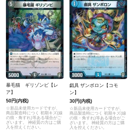
暴毛猫 ギリゾンビ【レ
戯具 ザンボロン【コモ
ア】
ン】
50円(内税)
30円(内税)
☆新品未使用カードですが、
☆新品未使用カードですが、
商品製造時につく 初期キズ(線
商品製造時につく 初期キズ(線
の痕・角すれ)等ある場合がご
の痕・角すれ)等ある場合がご
ざいます。 神経質の方はご購
ざいます。 神経質の方はご購
入を控えください。
入を控えください。