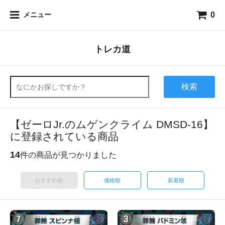
0
メニュー
トレカ道
検索
【ゼーロJr.のムゲンクライム DMSD-16】
に登録されている商品
14
件の商品が見つかりました
おすすめ順
価格順
新着順