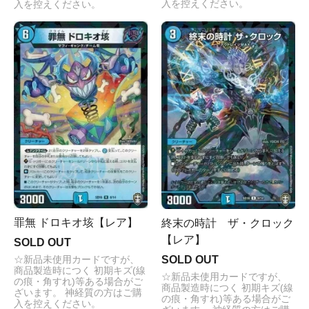
入を控えください。
入を控えください。
罪無 ドロキオ垓【レア】
終末の時計 ザ・クロック
【レア】
SOLD OUT
SOLD OUT
☆新品未使用カードですが、
商品製造時につく 初期キズ(線
☆新品未使用カードですが、
の痕・角すれ)等ある場合がご
商品製造時につく 初期キズ(線
ざいます。 神経質の方はご購
の痕・角すれ)等ある場合がご
入を控えください。