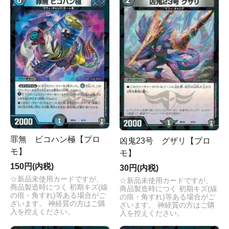
罪無 ビコハン極【プロ
凶鬼23号 グザリ【プロ
モ】
モ】
150円(内税)
30円(内税)
☆新品未使用カードですが、
☆新品未使用カードですが、
商品製造時につく 初期キズ(線
商品製造時につく 初期キズ(線
の痕・角すれ)等ある場合がご
の痕・角すれ)等ある場合がご
ざいます。 神経質の方はご購
ざいます。 神経質の方はご購
入を控えください。
入を控えください。