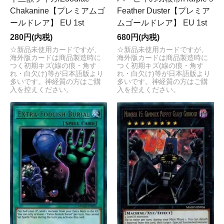
Chakanine【プレミアムゴ
Feather Duster【プレミア
ールドレア】 EU 1st
ムゴールドレア】 EU 1st
280円(内税)
680円(内税)
☆新品未使用カードですが、
☆新品未使用カードですが、
海外版カードは商品製造時に
海外版カードは商品製造時に
つく初期キズ(線の痕・角す
つく初期キズ(線の痕・角す
れ・白欠け)等が日本語版より
れ・白欠け)等が日本語版より
多いです。神経質の方はご購
多いです。神経質の方はご購
入を控えください。
入を控えください。