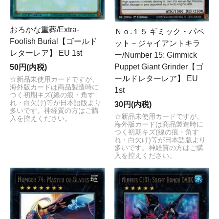
おろかな重葬/Extra-
Ｎｏ.１５ ギミック・パペ
Foolish Burial【ゴールド
ット－ジャイアントキラ
レターレア】 EU 1st
ー/Number 15: Gimmick
Puppet Giant Grinder【ゴ
50円(内税)
ールドレターレア】 EU
☆新品未使用カードですが、
海外版カードは商品製造時に
1st
つく初期キズ(線の痕・角す
れ・白欠け)等が日本語版より
30円(内税)
多いです。神経質の方はご購
☆新品未使用カードですが、
入を控えください。
海外版カードは商品製造時に
つく初期キズ(線の痕・角す
れ・白欠け)等が日本語版より
多いです。神経質の方はご購
入を控えください。