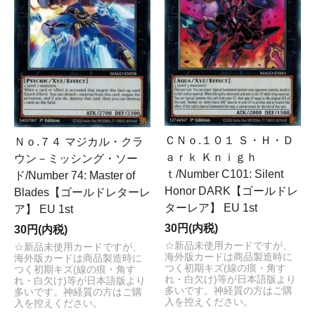
ＣＮｏ.１０１ Ｓ・Ｈ・Ｄ
Ｎｏ.７４ マジカル・クラ
ａｒｋ Ｋｎｉｇｈ
ウン－ミッシング・ソー
ｔ/Number C101: Silent
ド/Number 74: Master of
Honor DARK【ゴールドレ
Blades【ゴールドレターレ
ターレア】 EU 1st
ア】 EU 1st
30円(内税)
30円(内税)
☆新品未使用カードですが、
☆新品未使用カードですが、
海外版カードは商品製造時に
海外版カードは商品製造時に
つく初期キズ(線の痕・角す
つく初期キズ(線の痕・角す
れ・白欠け)等が日本語版より
れ・白欠け)等が日本語版より
多いです。神経質の方はご購
多いです。神経質の方はご購
入を控えください。
入を控えください。