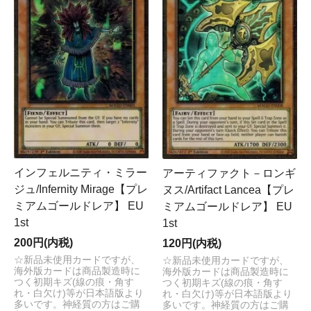
インフェルニティ・ミラー
アーティファクト－ロンギ
ジュ/Infernity Mirage【プレ
ヌス/Artifact Lancea【プレ
ミアムゴールドレア】 EU
ミアムゴールドレア】 EU
1st
1st
200円(内税)
120円(内税)
☆新品未使用カードですが、
☆新品未使用カードですが、
海外版カードは商品製造時に
海外版カードは商品製造時に
つく初期キズ(線の痕・角す
つく初期キズ(線の痕・角す
れ・白欠け)等が日本語版より
れ・白欠け)等が日本語版より
多いです。神経質の方はご購
多いです。神経質の方はご購