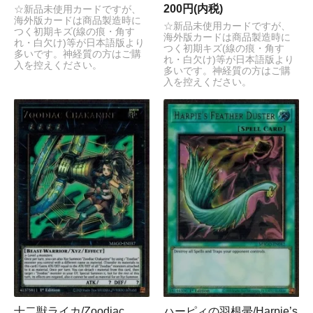
200円(内税)
☆新品未使用カードですが、
海外版カードは商品製造時に
☆新品未使用カードですが、
つく初期キズ(線の痕・角す
海外版カードは商品製造時に
れ・白欠け)等が日本語版より
つく初期キズ(線の痕・角す
多いです。神経質の方はご購
れ・白欠け)等が日本語版より
入を控えください。
多いです。神経質の方はご購
入を控えください。
十二獣ライカ/Zoodiac
ハーピィの羽根帚/Harpie’s