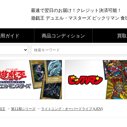
最速で翌日のお届け！クレジット決済可能！
遊戯王 デュエル・マスターズ ビックリマン 食玩 
利用ガイド
商品コンディション
買取
戯王
>
第11期シリーズ
>
ライトニング・オーバードライブ (LIOV)