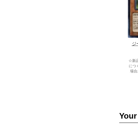
ジ
☆新
につ
場合
Your