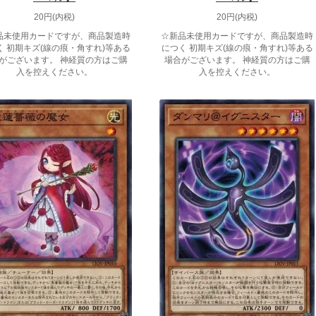
20円(内税)
20円(内税)
品未使用カードですが、商品製造時
☆新品未使用カードですが、商品製造時
く 初期キズ(線の痕・角すれ)等ある
につく 初期キズ(線の痕・角すれ)等ある
がございます。 神経質の方はご購
場合がございます。 神経質の方はご購
入を控えください。
入を控えください。