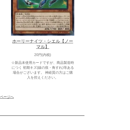
ホーリーナイツ・シエル【ノー
マル】
20円(内税)
☆新品未使用カードですが、商品製造時
につく 初期キズ(線の痕・角すれ)等ある
場合がございます。 神経質の方はご購
入を控えください。
ページへ