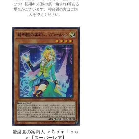
につく 初期キズ(線の痕・角すれ)等ある
場合がございます。 神経質の方はご購
入を控えください。
驚楽園の案内人 ＜Ｃｏｍｉｃａ
＞【スーパーレア】