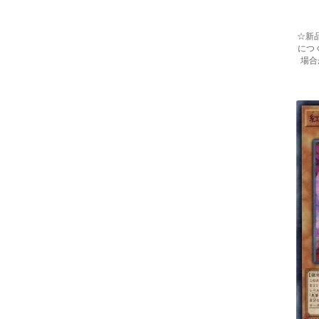
☆新
につ
場合