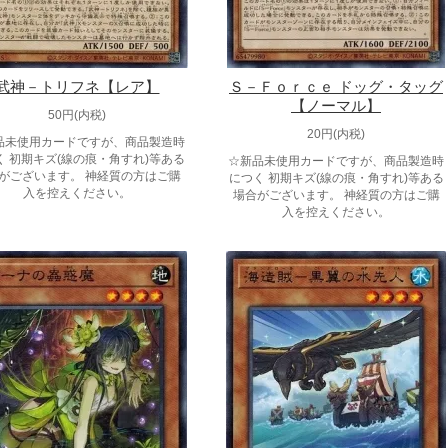
武神－トリフネ【レア】
Ｓ－Ｆｏｒｃｅ ドッグ・タッグ
【ノーマル】
50円(内税)
20円(内税)
品未使用カードですが、商品製造時
く 初期キズ(線の痕・角すれ)等ある
☆新品未使用カードですが、商品製造時
がございます。 神経質の方はご購
につく 初期キズ(線の痕・角すれ)等ある
入を控えください。
場合がございます。 神経質の方はご購
入を控えください。