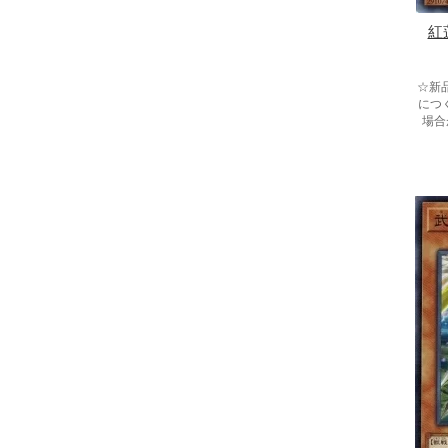
紅
☆新
につ
場合