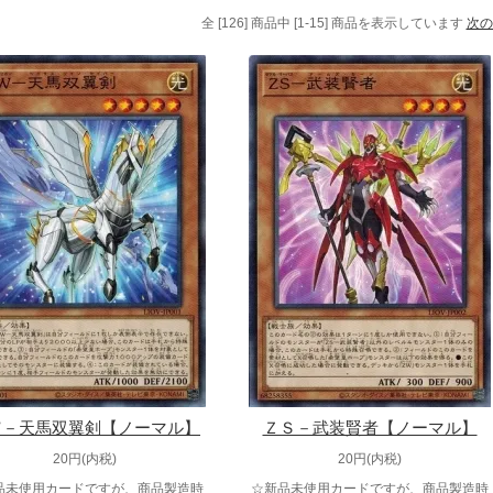
全 [126] 商品中 [1-15] 商品を表示しています
次の
Ｗ－天馬双翼剣【ノーマル】
ＺＳ－武装賢者【ノーマル】
20円(内税)
20円(内税)
品未使用カードですが、商品製造時
☆新品未使用カードですが、商品製造時