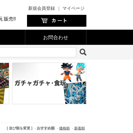
新規会員登録
｜
マイページ
販売!!
お問合わせ
[ 並び順を変更 ]
-
おすすめ順
-
価格順
-
新着順