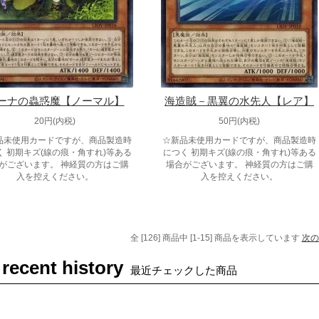
ーナの蟲惑魔【ノーマル】
海造賊－黒翼の水先人【レア】
20円(内税)
50円(内税)
品未使用カードですが、商品製造時
☆新品未使用カードですが、商品製造時
く 初期キズ(線の痕・角すれ)等ある
につく 初期キズ(線の痕・角すれ)等ある
がございます。 神経質の方はご購
場合がございます。 神経質の方はご購
入を控えください。
入を控えください。
全 [126] 商品中 [1-15] 商品を表示しています
次の
 recent history
最近チェックした商品