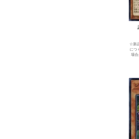
☆新
につ
場合