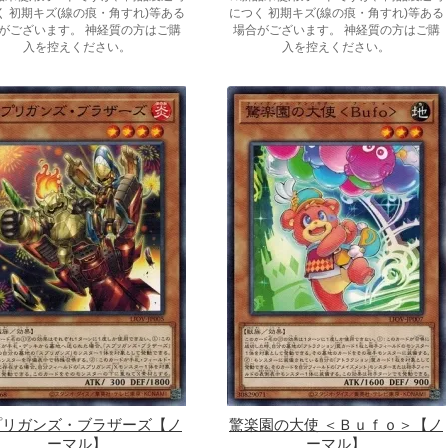
く 初期キズ(線の痕・角すれ)等ある
につく 初期キズ(線の痕・角すれ)等ある
がございます。 神経質の方はご購
場合がございます。 神経質の方はご購
入を控えください。
入を控えください。
プリガンズ・ブラザーズ【ノ
驚楽園の大使 ＜Ｂｕｆｏ＞【ノ
ーマル】
ーマル】