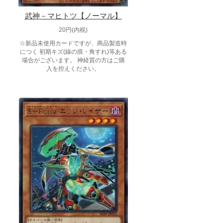
武神－マヒトツ【ノーマル】
20円(内税)
☆新品未使用カードですが、商品製造時
につく 初期キズ(線の痕・角すれ)等ある
場合がございます。 神経質の方はご購
入を控えください。