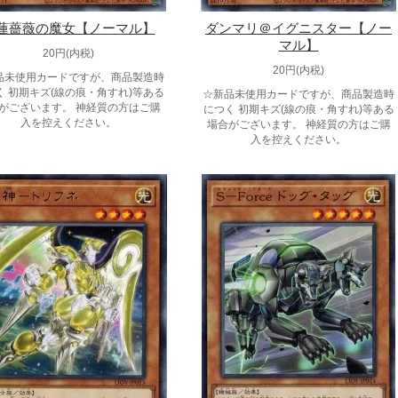
蓮薔薇の魔女【ノーマル】
ダンマリ＠イグニスター【ノー
マル】
20円(内税)
20円(内税)
品未使用カードですが、商品製造時
く 初期キズ(線の痕・角すれ)等ある
☆新品未使用カードですが、商品製造時
がございます。 神経質の方はご購
につく 初期キズ(線の痕・角すれ)等ある
入を控えください。
場合がございます。 神経質の方はご購
入を控えください。