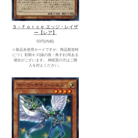
Ｓ－Ｆｏｒｃｅ エッジ・レイザ
ー【レア】
50円(内税)
☆新品未使用カードですが、商品製造時
につく 初期キズ(線の痕・角すれ)等ある
場合がございます。 神経質の方はご購
入を控えください。