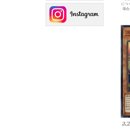
につ
場合
ス