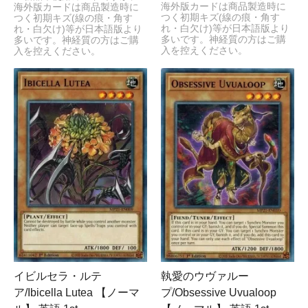
海外版カードは商品製造時に
海外版カードは商品製造時に
つく初期キズ(線の痕・角す
つく初期キズ(線の痕・角す
れ・白欠け)等が日本語版より
れ・白欠け)等が日本語版より
多いです。神経質の方はご購
多いです。神経質の方はご購
入を控えください。
入を控えください。
イビルセラ・ルテ
執愛のウヴァルー
ア/Ibicella Lutea 【ノーマ
プ/Obsessive Uvualoop