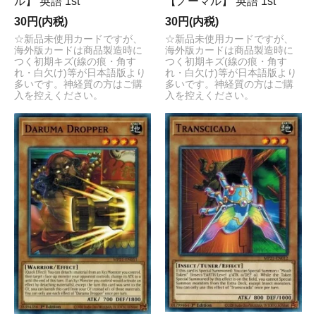
ル】 英語 1st
【ノーマル】 英語 1st
30円(内税)
30円(内税)
☆新品未使用カードですが、
☆新品未使用カードですが、
海外版カードは商品製造時に
海外版カードは商品製造時に
つく初期キズ(線の痕・角す
つく初期キズ(線の痕・角す
れ・白欠け)等が日本語版より
れ・白欠け)等が日本語版より
多いです。神経質の方はご購
多いです。神経質の方はご購
入を控えください。
入を控えください。