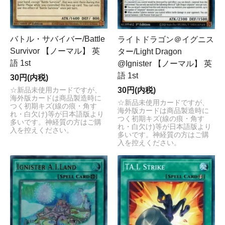
バトル・サバイバー/Battle
ライトドラゴン＠イグニス
Survivor 【ノーマル】 英
ター/Light Dragon
語 1st
@Ignister 【ノーマル】 英
語 1st
30円(内税)
30円(内税)
☆新品未使用カードですが、
海外版カードは商品製造時に
☆新品未使用カードですが、
つく初期キズ(線の痕・角す
海外版カードは商品製造時に
れ・白欠け)等が日本語版より
つく初期キズ(線の痕・角す
多いです。神経質の方はご購
れ・白欠け)等が日本語版より
入を控えください。
多いです。神経質の方はご購
入を控えください。