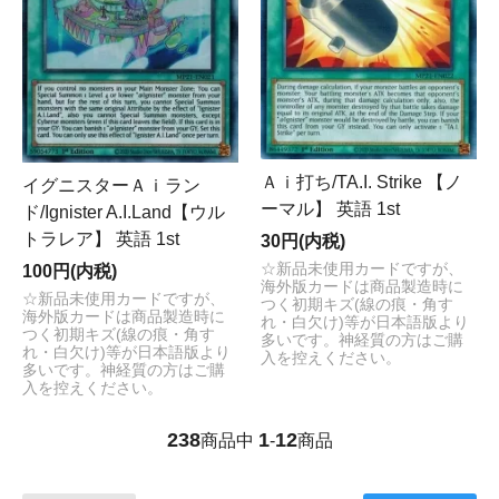
Ａｉ打ち/TA.I. Strike 【ノ
イグニスターＡｉラン
ーマル】 英語 1st
ド/Ignister A.I.Land【ウル
トラレア】 英語 1st
30円(内税)
☆新品未使用カードですが、
100円(内税)
海外版カードは商品製造時に
☆新品未使用カードですが、
つく初期キズ(線の痕・角す
海外版カードは商品製造時に
れ・白欠け)等が日本語版より
つく初期キズ(線の痕・角す
多いです。神経質の方はご購
れ・白欠け)等が日本語版より
入を控えください。
多いです。神経質の方はご購
入を控えください。
238
1
12
商品中
-
商品