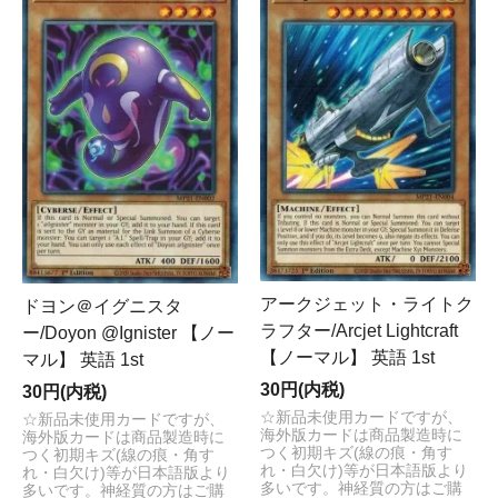
アークジェット・ライトク
ドヨン＠イグニスタ
ラフター/Arcjet Lightcraft
ー/Doyon @Ignister 【ノー
【ノーマル】 英語 1st
マル】 英語 1st
30円(内税)
30円(内税)
☆新品未使用カードですが、
☆新品未使用カードですが、
海外版カードは商品製造時に
海外版カードは商品製造時に
つく初期キズ(線の痕・角す
つく初期キズ(線の痕・角す
れ・白欠け)等が日本語版より
れ・白欠け)等が日本語版より
多いです。神経質の方はご購
多いです。神経質の方はご購