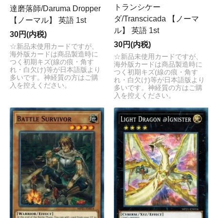
トランシケー
達磨落師/Daruma Dropper
ダ/Transcicada 【ノーマ
【ノーマル】 英語 1st
ル】 英語 1st
30円(内税)
30円(内税)
☆新品未使用カードですが、
海外版カードは商品製造時に
☆新品未使用カードですが、
つく初期キズ(線の痕・角す
海外版カードは商品製造時に
れ・白欠け)等が日本語版より
つく初期キズ(線の痕・角す
多いです。神経質の方はご購
れ・白欠け)等が日本語版より
入を控えください。
多いです。神経質の方はご購
入を控えください。