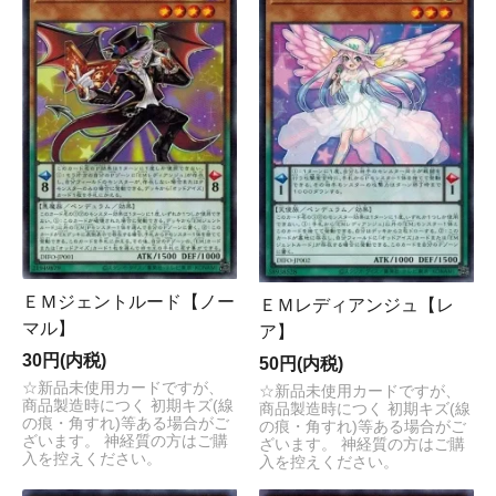
ＥＭジェントルード【ノー
ＥＭレディアンジュ【レ
マル】
ア】
30円(内税)
50円(内税)
☆新品未使用カードですが、
☆新品未使用カードですが、
商品製造時につく 初期キズ(線
商品製造時につく 初期キズ(線
の痕・角すれ)等ある場合がご
の痕・角すれ)等ある場合がご
ざいます。 神経質の方はご購
ざいます。 神経質の方はご購
入を控えください。
入を控えください。