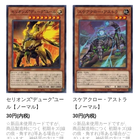
セリオンズ“デューク”ユー
スケアクロー・アストラ
ル【ノーマル】
【ノーマル】
30円(内税)
30円(内税)
☆新品未使用カードですが、
☆新品未使用カードですが、
商品製造時につく 初期キズ(線
商品製造時につく 初期キズ(線
の痕・角すれ)等ある場合がご
の痕・角すれ)等ある場合がご
ざいます。 神経質の方はご購
ざいます。 神経質の方はご購