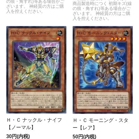
の痕・角すれ)等ある場合がご
商品製造時につく 初期キズ(線
ざいます。 神経質の方はご購
の痕・角すれ)等ある場合がご
入を控えください。
ざいます。 神経質の方はご購
入を控えください。
Ｈ・Ｃ ナックル・ナイフ
Ｈ・Ｃ モーニング・スタ
【ノーマル】
ー【レア】
30円(内税)
50円(内税)