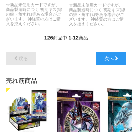
☆新品未使用カードですが、
☆新品未使用カードですが、
商品製造時につく 初期キズ(線
商品製造時につく 初期キズ(線
の痕・角すれ)等ある場合がご
の痕・角すれ)等ある場合がご
ざいます。 神経質の方はご購
ざいます。 神経質の方はご購
入を控えください。
入を控えください。
126
1
12
商品中
-
商品
戻る
次へ
売れ筋商品