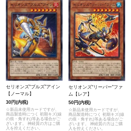
セリオンズ“ブルズ”アイン
セリオンズ“リーパー”ファ
【ノーマル】
ム【レア】
30円(内税)
50円(内税)
☆新品未使用カードですが、
☆新品未使用カードですが、
商品製造時につく 初期キズ(線
商品製造時につく 初期キズ(線
の痕・角すれ)等ある場合がご
の痕・角すれ)等ある場合がご
ざいます。 神経質の方はご購
ざいます。 神経質の方はご購
入を控えください。
入を控えください。