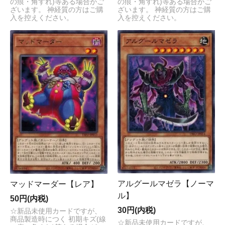
の痕・角すれ)等ある場合がご
の痕・角すれ)等ある場合がご
ざいます。 神経質の方はご購
ざいます。 神経質の方はご購
入を控えください。
入を控えください。
アルグールマゼラ【ノーマ
マッドマーダー【レア】
ル】
50円(内税)
30円(内税)
☆新品未使用カードですが、
商品製造時につく 初期キズ(線
☆新品未使用カードですが、