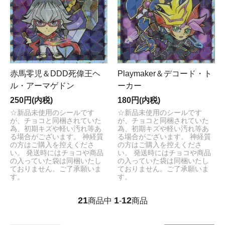
赤馬零児＆DDD死偉王ヘ
Playmaker＆デコード・ト
ル・アーマゲドン
ーカー
250円(内税)
180円(内税)
☆新品未使用のシールです
☆新品未使用のシールです
が、チョコと同梱されていた
が、チョコと同梱されていた
為、初期キズや軽い汚れ等あ
為、初期キズや軽い汚れ等あ
る場合がございます。 神経質
る場合がございます。 神経質
の方はご購入を控えくださ
の方はご購入を控えくださ
い。 発送時にはチョコや商品
い。 発送時にはチョコや商品
の入っていた袋は同梱いたし
の入っていた袋は同梱いたし
ておりません。ご了承願いま
ておりません。ご了承願いま
す。
す。
21
1
12
商品中
-
商品