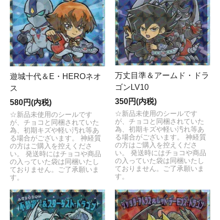
万丈目準＆アームド・ドラ
遊城十代＆E・HEROネオ
ゴンLV10
ス
350円(内税)
580円(内税)
☆新品未使用のシールです
☆新品未使用のシールです
が、チョコと同梱されていた
が、チョコと同梱されていた
為、初期キズや軽い汚れ等あ
為、初期キズや軽い汚れ等あ
る場合がございます。 神経質
る場合がございます。 神経質
の方はご購入を控えくださ
の方はご購入を控えくださ
い。 発送時にはチョコや商品
い。 発送時にはチョコや商品
の入っていた袋は同梱いたし
の入っていた袋は同梱いたし
ておりません。ご了承願いま
ておりません。ご了承願いま
す。
す。