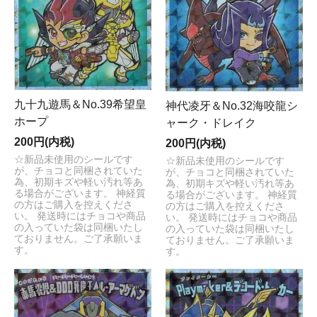
九十九遊馬＆No.39希望皇
神代凌牙＆No.32海咬龍シ
ホープ
ャーク・ドレイク
200円(内税)
200円(内税)
☆新品未使用のシールです
☆新品未使用のシールです
が、チョコと同梱されていた
が、チョコと同梱されていた
為、初期キズや軽い汚れ等あ
為、初期キズや軽い汚れ等あ
る場合がございます。 神経質
る場合がございます。 神経質
の方はご購入を控えくださ
の方はご購入を控えくださ
い。 発送時にはチョコや商品
い。 発送時にはチョコや商品
の入っていた袋は同梱いたし
の入っていた袋は同梱いたし
ておりません。ご了承願いま
ておりません。ご了承願いま
す。
す。