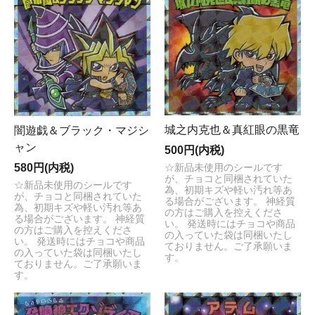
城之内克也＆真紅眼の黒竜
闇遊戯＆ブラック・マジシ
ャン
500円(内税)
580円(内税)
☆新品未使用のシールです
が、チョコと同梱されていた
☆新品未使用のシールです
為、初期キズや軽い汚れ等あ
が、チョコと同梱されていた
る場合がございます。 神経質
為、初期キズや軽い汚れ等あ
の方はご購入を控えくださ
る場合がございます。 神経質
い。 発送時にはチョコや商品
の方はご購入を控えくださ
の入っていた袋は同梱いたし
い。 発送時にはチョコや商品
ておりません。ご了承願いま
の入っていた袋は同梱いたし
す。
ておりません。ご了承願いま
す。