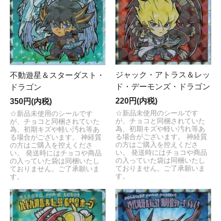
ジャック・アトラス＆レッ
不動遊星＆スターダスト・
ド・デーモンズ・ドラゴン
ドラゴン
220円(内税)
350円(内税)
☆新品未使用のシールです
☆新品未使用のシールです
が、チョコと同梱されていた
が、チョコと同梱されていた
為、初期キズや軽い汚れ等あ
為、初期キズや軽い汚れ等あ
る場合がございます。 神経質
る場合がございます。 神経質
の方はご購入を控えくださ
の方はご購入を控えくださ
い。 発送時にはチョコや商品
い。 発送時にはチョコや商品
の入っていた袋は同梱いたし
の入っていた袋は同梱いたし
ておりません。ご了承願いま
ておりません。ご了承願いま
す。
す。