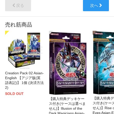
戻る
次へ
売れ筋商品
Creation Pack 02 Asian-
English 【アジア版(英
語表記)】 1個 (決済方法
2)
SOLD OUT
【購入特典デ
【購入特典デッキケー
ス付き(ケー
ス付き(ケースは選べま
せん)】Rise of
せん)】Illusion of the
Eyes Asian-
Dark Magicians Asian-