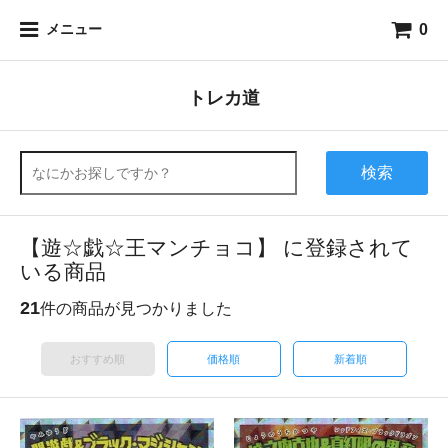
0
メニュー
トレカ道
検索
【遊☆戯☆王マンチョコ】 に登録されて
いる商品
21
件の商品が見つかりました
おすすめ順
価格順
新着順