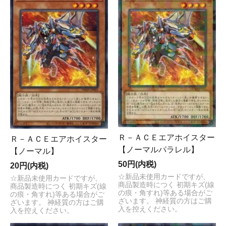
Ｒ－ＡＣＥエアホイスター
Ｒ－ＡＣＥエアホイスター
【ノーマルパラレル】
【ノーマル】
50円(内税)
20円(内税)
☆新品未使用カードですが、
☆新品未使用カードですが、
商品製造時につく 初期キズ(線
商品製造時につく 初期キズ(線
の痕・角すれ)等ある場合がご
の痕・角すれ)等ある場合がご
ざいます。 神経質の方はご購
ざいます。 神経質の方はご購
入を控えください。
入を控えください。