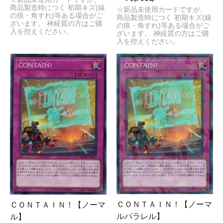
商品製造時につく 初期キズ(線
☆新品未使用カードですが、
の痕・角すれ)等ある場合がご
商品製造時につく 初期キズ(線
ざいます。 神経質の方はご購
の痕・角すれ)等ある場合がご
入を控えください。
ざいます。 神経質の方はご購
入を控えください。
ＣＯＮＴＡＩＮ！【ノーマ
ＣＯＮＴＡＩＮ！【ノーマ
ルパラレル】
ル】