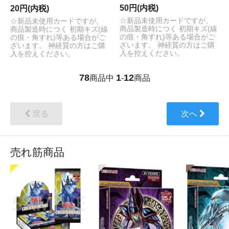
50円(内税)
20円(内税)
☆新品未使用カードですが、
☆新品未使用カードですが、
商品製造時につく 初期キズ(線
商品製造時につく 初期キズ(線
の痕・角すれ)等ある場合がご
の痕・角すれ)等ある場合がご
ざいます。 神経質の方はご購
ざいます。 神経質の方はご購
入を控えください。
入を控えください。
78
1
12
商品中
-
商品
戻る
次へ
売れ筋商品