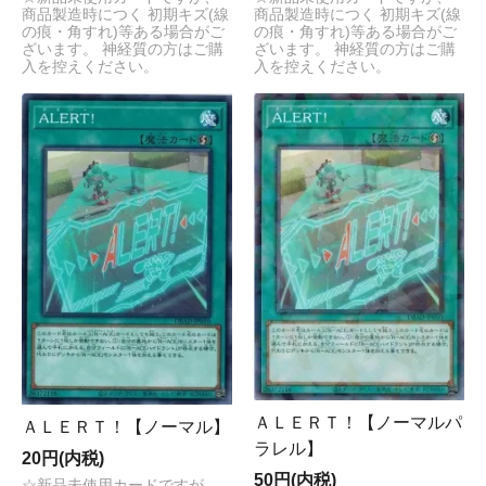
商品製造時につく 初期キズ(線
商品製造時につく 初期キズ(線
の痕・角すれ)等ある場合がご
の痕・角すれ)等ある場合がご
ざいます。 神経質の方はご購
ざいます。 神経質の方はご購
入を控えください。
入を控えください。
ＡＬＥＲＴ！【ノーマルパ
ＡＬＥＲＴ！【ノーマル】
ラレル】
20円(内税)
50円(内税)
☆新品未使用カードですが、