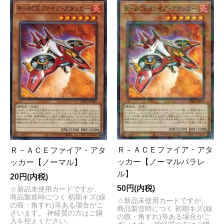
Ｒ－ＡＣＥファイア・アタ
Ｒ－ＡＣＥファイア・アタ
ッカー【ノーマルパラレ
ッカー【ノーマル】
ル】
20円(内税)
50円(内税)
☆新品未使用カードですが、
商品製造時につく 初期キズ(線
☆新品未使用カードですが、
の痕・角すれ)等ある場合がご
商品製造時につく 初期キズ(線
ざいます。 神経質の方はご購
の痕・角すれ)等ある場合がご
入を控えください。