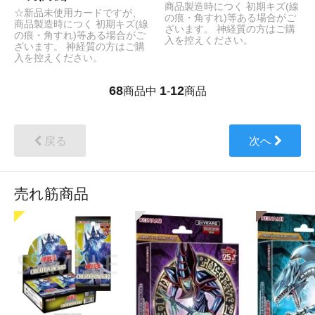
商品製造時につく 初期キズ(線
☆新品未使用カードですが、
の痕・角すれ)等ある場合がご
商品製造時につく 初期キズ(線
ざいます。 神経質の方はご購
の痕・角すれ)等ある場合がご
入を控えください。
ざいます。 神経質の方はご購
入を控えください。
68
1
12
商品中
-
商品
戻る
次へ
売れ筋商品