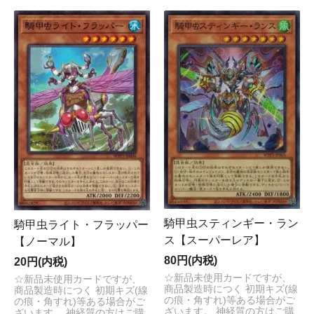
騎甲虫スティンギー・ラン
騎甲虫ライト・フラッパー
ス【スーパーレア】
【ノーマル】
80円(内税)
20円(内税)
☆新品未使用カードですが、
☆新品未使用カードですが、
商品製造時につく 初期キズ(線
商品製造時につく 初期キズ(線
の痕・角すれ)等ある場合がご
の痕・角すれ)等ある場合がご
ざいます。 神経質の方はご購
ざいます。 神経質の方はご購