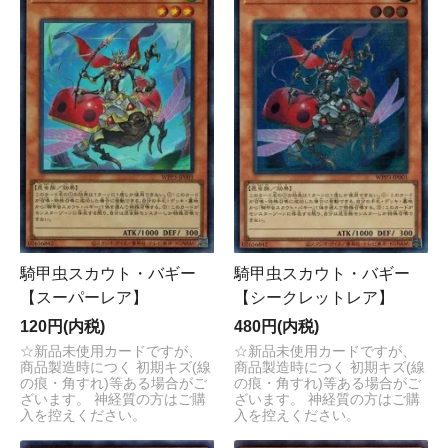
騎甲虫スカウト・バギー
騎甲虫スカウト・バギー
【スーパーレア】
【シークレットレア】
120円(内税)
480円(内税)
☆新品未使用カードですが、
☆新品未使用カードですが、
商品製造時につく 初期キズ(線
商品製造時につく 初期キズ(線
の痕・角すれ)等ある場合がご
の痕・角すれ)等ある場合がご
ざいます。 神経質の方はご購
ざいます。 神経質の方はご購
入を控えください。
入を控えください。