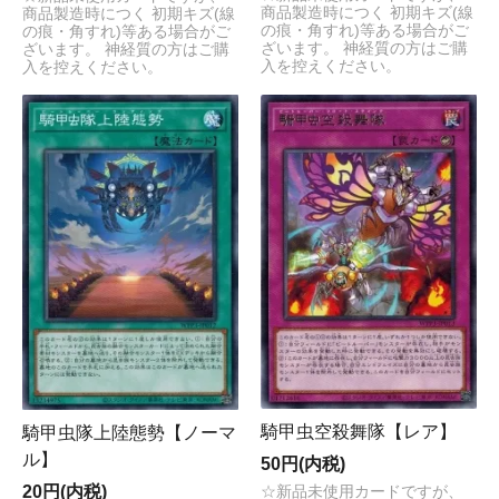
商品製造時につく 初期キズ(線
商品製造時につく 初期キズ(線
の痕・角すれ)等ある場合がご
の痕・角すれ)等ある場合がご
ざいます。 神経質の方はご購
ざいます。 神経質の方はご購
入を控えください。
入を控えください。
騎甲虫空殺舞隊【レア】
騎甲虫隊上陸態勢【ノーマ
ル】
50円(内税)
20円(内税)
☆新品未使用カードですが、