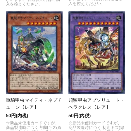
入を控えください。
入を控えください。
重騎甲虫マイティ・ネプチ
超騎甲虫アブソリュート・
ューン【レア】
ヘラクレス【レア】
50円(内税)
50円(内税)
☆新品未使用カードですが、
☆新品未使用カードですが、
商品製造時につく 初期キズ(線
商品製造時につく 初期キズ(線