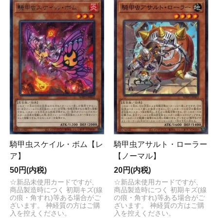
騎甲虫スケイル・ボム【レ
騎甲虫アサルト・ローラー
ア】
【ノーマル】
50円(内税)
20円(内税)
☆新品未使用カードですが、
☆新品未使用カードですが、
商品製造時につく 初期キズ(線
商品製造時につく 初期キズ(線
の痕・角すれ)等ある場合がご
の痕・角すれ)等ある場合がご
ざいます。 神経質の方はご購
ざいます。 神経質の方はご購
入を控えください。
入を控えください。