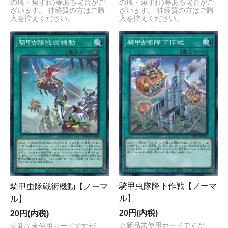
の痕・角すれ)等ある場合がご
の痕・角すれ)等ある場合がご
ざいます。 神経質の方はご購
ざいます。 神経質の方はご購
入を控えください。
入を控えください。
騎甲虫隊降下作戦【ノーマ
騎甲虫隊戦術機動【ノーマ
ル】
ル】
20円(内税)
20円(内税)
☆新品未使用カードですが、
☆新品未使用カードですが、