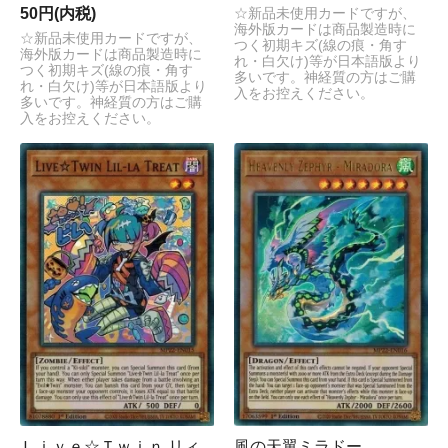
50円(内税)
☆新品未使用カードですが、
海外版カードは商品製造時に
☆新品未使用カードですが、
つく初期キズ(線の痕・角す
海外版カードは商品製造時に
れ・白欠け)等が日本語版より
つく初期キズ(線の痕・角す
多いです。神経質の方はご購
れ・白欠け)等が日本語版より
入をお控えください。
多いです。神経質の方はご購
入をお控えください。
Ｌｉｖｅ☆Ｔｗｉｎ リィ
風の天翼ミラドー