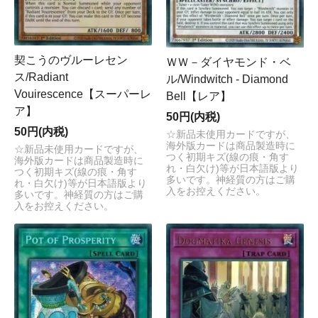
契こうのヴルーレセン
ＷＷ－ダイヤモンド・ベ
ス/Radiant
ル/Windwitch - Diamond
Vouirescence【スーパーレ
Bell【レア】
ア】
50円(内税)
50円(内税)
☆新品未使用カードですが、
海外版カードは商品製造時に
☆新品未使用カードですが、
つく初期キズ(線の痕・角す
海外版カードは商品製造時に
れ・白欠け)等が日本語版より
つく初期キズ(線の痕・角す
多いです。神経質の方はご購
れ・白欠け)等が日本語版より
入をお控えください。
多いです。神経質の方はご購
入をお控えください。