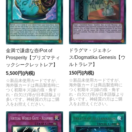
ドラグマ・ジェネシ
金満で謙虚な壺/Pot of
ス/Dogmatika Genesis【ウ
Prosperity【プリズマティ
ルトラレア】
ックシークレットレア】
150円(内税)
5,500円(内税)
☆新品未使用カードですが、
☆新品未使用カードですが、
海外版カードは商品製造時に
海外版カードは商品製造時に
つく初期キズ(線の痕・角す
つく初期キズ(線の痕・角す
れ・白欠け)等が日本語版より
れ・白欠け)等が日本語版より
多いです。神経質の方はご購
多いです。神経質の方はご購
入をお控えください。
入をお控えください。