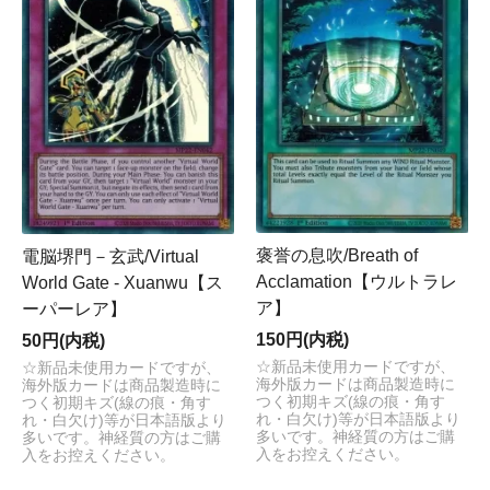
褒誉の息吹/Breath of
電脳堺門－玄武/Virtual
Acclamation【ウルトラレ
World Gate - Xuanwu【ス
ア】
ーパーレア】
150円(内税)
50円(内税)
☆新品未使用カードですが、
☆新品未使用カードですが、
海外版カードは商品製造時に
海外版カードは商品製造時に
つく初期キズ(線の痕・角す
つく初期キズ(線の痕・角す
れ・白欠け)等が日本語版より
れ・白欠け)等が日本語版より
多いです。神経質の方はご購
多いです。神経質の方はご購
入をお控えください。
入をお控えください。