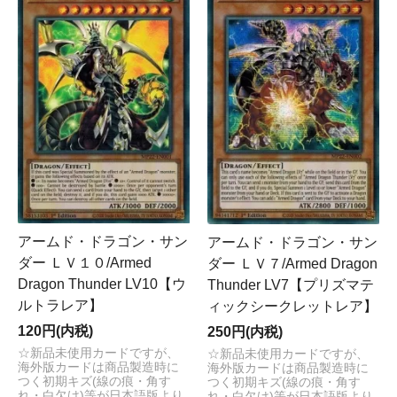
アームド・ドラゴン・サン
アームド・ドラゴン・サン
ダー ＬＶ１０/Armed
ダー ＬＶ７/Armed Dragon
Dragon Thunder LV10【ウ
Thunder LV7【プリズマテ
ルトラレア】
ィックシークレットレア】
120円(内税)
250円(内税)
☆新品未使用カードですが、
☆新品未使用カードですが、
海外版カードは商品製造時に
海外版カードは商品製造時に
つく初期キズ(線の痕・角す
つく初期キズ(線の痕・角す
れ・白欠け)等が日本語版より
れ・白欠け)等が日本語版より