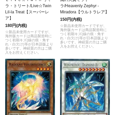
ラ・トリート/Live☆Twin
ラ/Heavenly Zephyr -
Lil-la Treat【スーパーレ
Miradora【ウルトラレア】
ア】
150円(内税)
180円(内税)
☆新品未使用カードですが、
海外版カードは商品製造時に
☆新品未使用カードですが、
つく初期キズ(線の痕・角す
海外版カードは商品製造時に
れ・白欠け)等が日本語版より
つく初期キズ(線の痕・角す
多いです。神経質の方はご購
れ・白欠け)等が日本語版より
入をお控えください。
多いです。神経質の方はご購
入をお控えください。