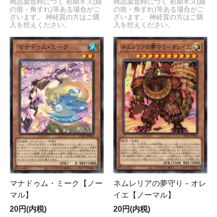
商品製造時につく 初期キズ(線
商品製造時につく 初期キズ(線
の痕・角すれ)等ある場合がご
の痕・角すれ)等ある場合がご
ざいます。 神経質の方はご購
ざいます。 神経質の方はご購
入を控えください。
入を控えください。
マナドゥム・ミーク【ノー
ネムレリアの夢守り－オレ
マル】
イエ【ノーマル】
20円(内税)
20円(内税)