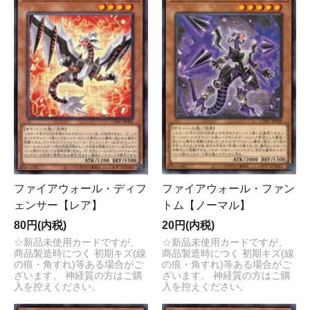
ファイアウォール・ディフ
ファイアウォール・ファン
ェンサー【レア】
トム【ノーマル】
80円(内税)
20円(内税)
☆新品未使用カードですが、
☆新品未使用カードですが、
商品製造時につく 初期キズ(線
商品製造時につく 初期キズ(線
の痕・角すれ)等ある場合がご
の痕・角すれ)等ある場合がご
ざいます。 神経質の方はご購
ざいます。 神経質の方はご購
入を控えください。
入を控えください。