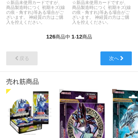
☆新品未使用カードですが、
☆新品未使用カードですが、
商品製造時につく 初期キズ(線
商品製造時につく 初期キズ(線
の痕・角すれ)等ある場合がご
の痕・角すれ)等ある場合がご
ざいます。 神経質の方はご購
ざいます。 神経質の方はご購
入を控えください。
入を控えください。
126
1
12
商品中
-
商品
戻る
次へ
売れ筋商品