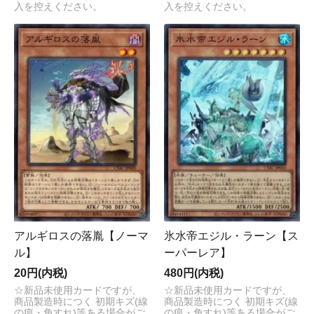
入を控えください。
入を控えください。
アルギロスの落胤【ノーマ
氷水帝エジル・ラーン【ス
ル】
ーパーレア】
20円(内税)
480円(内税)
☆新品未使用カードですが、
☆新品未使用カードですが、
商品製造時につく 初期キズ(線
商品製造時につく 初期キズ(線
の痕・角すれ)等ある場合がご
の痕・角すれ)等ある場合がご