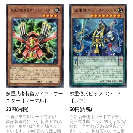
超重武者装留ガイア・ブー
超重僧兵ビッグベン－Ｋ
スター【ノーマル】
【レア】
20円(内税)
50円(内税)
☆新品未使用カードですが、
☆新品未使用カードですが、
商品製造時につく 初期キズ(線
商品製造時につく 初期キズ(線
の痕・角すれ)等ある場合がご
の痕・角すれ)等ある場合がご
ざいます。 神経質の方はご購
ざいます。 神経質の方はご購