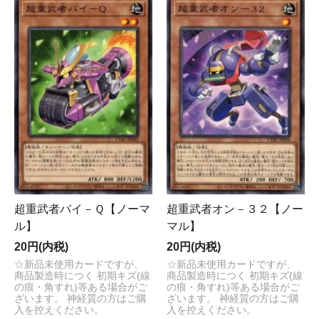
超重武者バイ－Ｑ【ノーマ
超重武者オン－３２【ノー
ル】
マル】
20円(内税)
20円(内税)
☆新品未使用カードですが、
☆新品未使用カードですが、
商品製造時につく 初期キズ(線
商品製造時につく 初期キズ(線
の痕・角すれ)等ある場合がご
の痕・角すれ)等ある場合がご
ざいます。 神経質の方はご購
ざいます。 神経質の方はご購
入を控えください。
入を控えください。