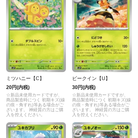
ミツハニー【C】
ビークイン【U】
20円(内税)
30円(内税)
☆新品未使用カードですが、
☆新品未使用カードですが、
商品製造時につく 初期キズ(線
商品製造時につく 初期キズ(線
の痕・角すれ)等ある場合がご
の痕・角すれ)等ある場合がご
ざいます。 神経質の方はご購
ざいます。 神経質の方はご購
入を控えください。
入を控えください。