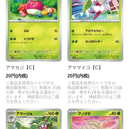
アマカジ【C】
アママイコ【C】
20円(内税)
20円(内税)
☆新品未使用カードですが、
☆新品未使用カードですが、
商品製造時につく 初期キズ(線
商品製造時につく 初期キズ(線
の痕・角すれ)等ある場合がご
の痕・角すれ)等ある場合がご
ざいます。 神経質の方はご購
ざいます。 神経質の方はご購
入を控えください。
入を控えください。