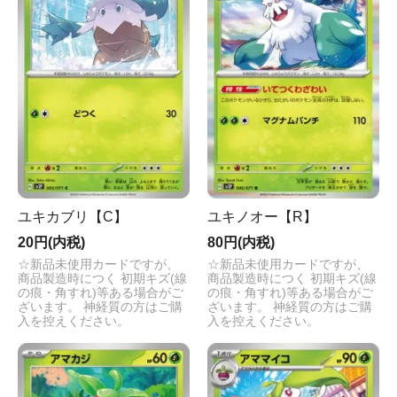
ユキカブリ【C】
ユキノオー【R】
20円(内税)
80円(内税)
☆新品未使用カードですが、
☆新品未使用カードですが、
商品製造時につく 初期キズ(線
商品製造時につく 初期キズ(線
の痕・角すれ)等ある場合がご
の痕・角すれ)等ある場合がご
ざいます。 神経質の方はご購
ざいます。 神経質の方はご購
入を控えください。
入を控えください。