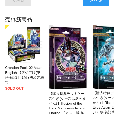
戻る
次へ
売れ筋商品
Creation Pack 02 Asian-
English 【アジア版(英
語表記)】 1個 (決済方法
2)
SOLD OUT
【購入特典デ
【購入特典デッキケー
ス付き(ケー
ス付き(ケースは選べま
せん)】Rise of
せん)】Illusion of the
Eyes Asian-
Dark Magicians Asian-
ジア版(英語表
English 【アジア版(英