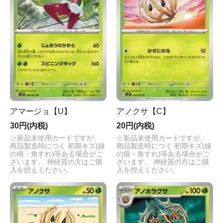
アマージョ【U】
アノクサ【C】
30円(内税)
20円(内税)
☆新品未使用カードですが、
☆新品未使用カードですが、
商品製造時につく 初期キズ(線
商品製造時につく 初期キズ(線
の痕・角すれ)等ある場合がご
の痕・角すれ)等ある場合がご
ざいます。 神経質の方はご購
ざいます。 神経質の方はご購
入を控えください。
入を控えください。