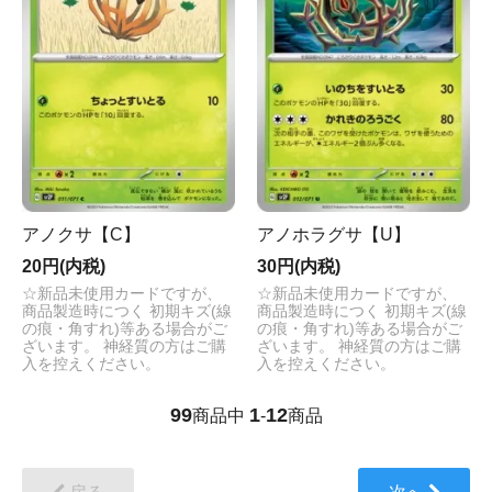
アノクサ【C】
アノホラグサ【U】
20円(内税)
30円(内税)
☆新品未使用カードですが、
☆新品未使用カードですが、
商品製造時につく 初期キズ(線
商品製造時につく 初期キズ(線
の痕・角すれ)等ある場合がご
の痕・角すれ)等ある場合がご
ざいます。 神経質の方はご購
ざいます。 神経質の方はご購
入を控えください。
入を控えください。
99
1
12
商品中
-
商品