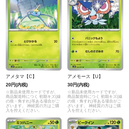
アメタマ【C】
アメモース【U】
20円(内税)
30円(内税)
☆新品未使用カードですが、
☆新品未使用カードですが、
商品製造時につく 初期キズ(線
商品製造時につく 初期キズ(線
の痕・角すれ)等ある場合がご
の痕・角すれ)等ある場合がご
ざいます。 神経質の方はご購
ざいます。 神経質の方はご購
入を控えください。
入を控えください。