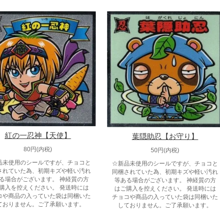
紅の一忍神【天使】
葉隠助忍【お守り】
80円(内税)
50円(内税)
品未使用のシールですが、チョコと
☆新品未使用のシールですが、チョコと
されていた為、初期キズや軽い汚れ
同梱されていた為、初期キズや軽い汚れ
る場合がございます。 神経質の方
等ある場合がございます。 神経質の方
購入を控えください。 発送時には
はご購入を控えください。 発送時には
コや商品の入っていた袋は同梱いた
チョコや商品の入っていた袋は同梱いた
ておりません。ご了承願います。
しておりません。ご了承願います。