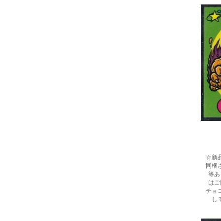
☆新
同梱
等あ
はご
チョ
し