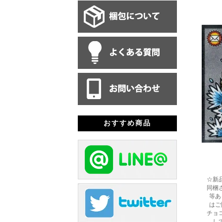
おすすめ商品
☆新
同梱
等あ
はご
チョ
し