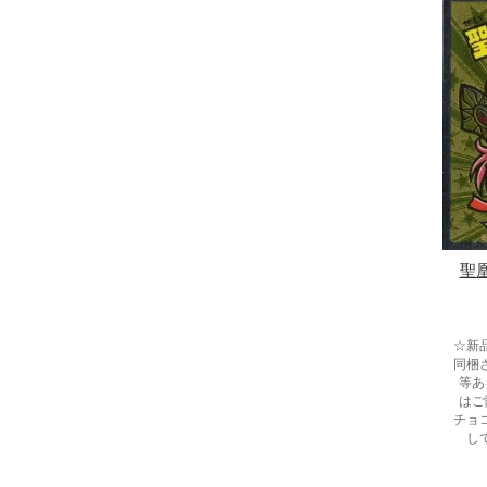
聖
☆新
同梱
等あ
はご
チョ
し