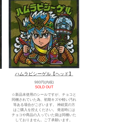
ハムラビシーゲル【ヘッド】
980円(内税)
SOLD OUT
☆新品未使用のシールですが、チョコと
同梱されていた為、初期キズや軽い汚れ
等ある場合がございます。 神経質の方
はご購入を控えください。 発送時には
チョコや商品の入っていた袋は同梱いた
しておりません。ご了承願います。