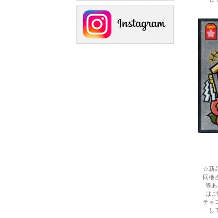
☆新
同梱
等あ
はご
チョ
し