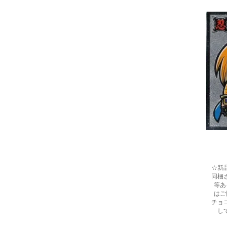
☆新
同梱
等あ
はご
チョ
し