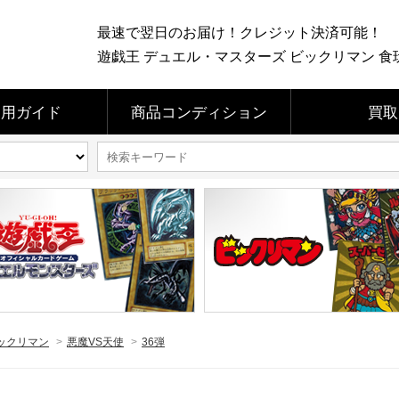
最速で翌日のお届け！クレジット決済可能！
遊戯王 デュエル・マスターズ ビックリマン 食玩 
利用ガイド
商品コンディション
買取
ックリマン
>
悪魔VS天使
>
36弾