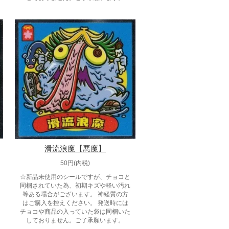
滑流浪魔【悪魔】
50円(内税)
☆新品未使用のシールですが、チョコと
同梱されていた為、初期キズや軽い汚れ
等ある場合がございます。 神経質の方
はご購入を控えください。 発送時には
チョコや商品の入っていた袋は同梱いた
しておりません。ご了承願います。