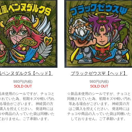
凰ベンヌダルクS【ヘッド】
ブラックゼウスΨ【ヘッド】
980円(内税)
980円(内税)
SOLD OUT
SOLD OUT
品未使用のシールですが、チョコと
☆新品未使用のシールですが、チョコと
されていた為、初期キズや軽い汚れ
同梱されていた為、初期キズや軽い汚れ
る場合がございます。 神経質の方
等ある場合がございます。 神経質の方
購入を控えください。 発送時には
はご購入を控えください。 発送時には
コや商品の入っていた袋は同梱いた
チョコや商品の入っていた袋は同梱いた
ておりません。ご了承願います。
しておりません。ご了承願います。