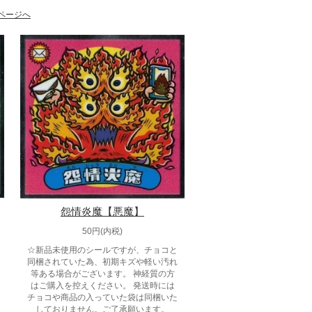
ページへ
怨情炎魔【悪魔】
50円(内税)
☆新品未使用のシールですが、チョコと
同梱されていた為、初期キズや軽い汚れ
等ある場合がございます。 神経質の方
はご購入を控えください。 発送時には
チョコや商品の入っていた袋は同梱いた
しておりません。ご了承願います。