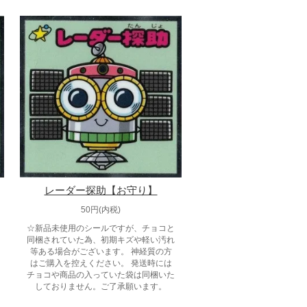
レーダー探助【お守り】
50円(内税)
☆新品未使用のシールですが、チョコと
同梱されていた為、初期キズや軽い汚れ
等ある場合がございます。 神経質の方
はご購入を控えください。 発送時には
チョコや商品の入っていた袋は同梱いた
しておりません。ご了承願います。