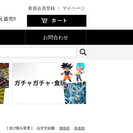
新規会員登録
｜
マイページ
販売!!
お問合わせ
[ 並び順を変更 ]
-
おすすめ順
-
価格順
-
新着順