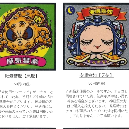
安眠熟如【天使】
厭気彗魔【悪魔】
50円(内税)
50円(内税)
☆新品未使用のシールですが、チョコと
品未使用のシールですが、チョコと
同梱されていた為、初期キズや軽い汚れ
されていた為、初期キズや軽い汚れ
等ある場合がございます。 神経質の方
る場合がございます。 神経質の方
はご購入を控えください。 発送時には
購入を控えください。 発送時には
チョコや商品の入っていた袋は同梱いた
コや商品の入っていた袋は同梱いた
しておりません。ご了承願います。
ておりません。ご了承願います。