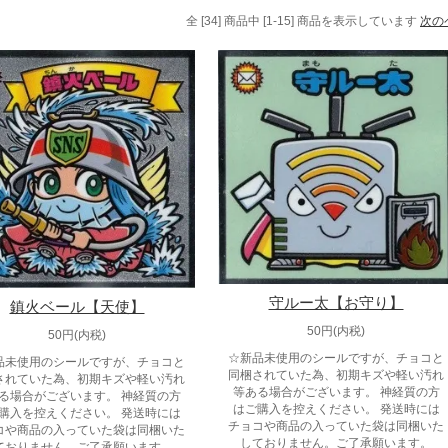
全 [34] 商品中 [1-15] 商品を表示しています
次の
守ルー太【お守り】
鎮火ベール【天使】
50円(内税)
50円(内税)
☆新品未使用のシールですが、チョコと
品未使用のシールですが、チョコと
同梱されていた為、初期キズや軽い汚れ
されていた為、初期キズや軽い汚れ
等ある場合がございます。 神経質の方
る場合がございます。 神経質の方
はご購入を控えください。 発送時には
購入を控えください。 発送時には
チョコや商品の入っていた袋は同梱いた
コや商品の入っていた袋は同梱いた
しておりません。ご了承願います。
ておりません。ご了承願います。