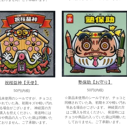
塾保助【お守り】
祝桜益神【天使】
50円(内税)
50円(内税)
☆新品未使用のシールですが、チョコと
品未使用のシールですが、チョコと
同梱されていた為、初期キズや軽い汚れ
されていた為、初期キズや軽い汚れ
等ある場合がございます。 神経質の方
る場合がございます。 神経質の方
はご購入を控えください。 発送時には
購入を控えください。 発送時には
チョコや商品の入っていた袋は同梱いた
コや商品の入っていた袋は同梱いた
しておりません。ご了承願います。
ておりません。ご了承願います。