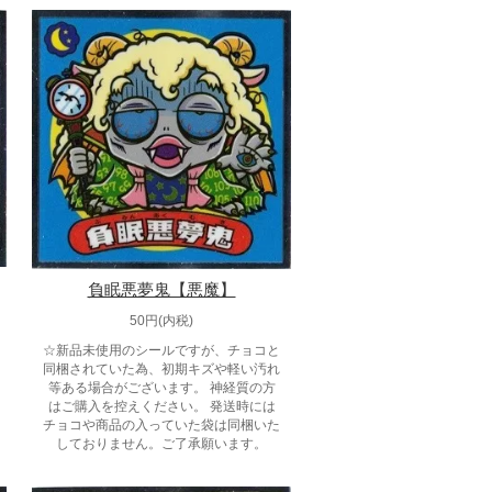
負眠悪夢鬼【悪魔】
50円(内税)
☆新品未使用のシールですが、チョコと
同梱されていた為、初期キズや軽い汚れ
等ある場合がございます。 神経質の方
はご購入を控えください。 発送時には
チョコや商品の入っていた袋は同梱いた
しておりません。ご了承願います。