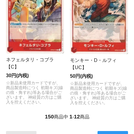
ネフェルタリ・コブラ
モンキー・D・ルフィ
【C】
【UC】
30円(内税)
50円(内税)
☆新品未使用カードですが、
☆新品未使用カードですが、
商品製造時につく 初期キズ(線
商品製造時につく 初期キズ(線
の痕・角すれ)等ある場合がご
の痕・角すれ)等ある場合がご
ざいます。 神経質の方はご購
ざいます。 神経質の方はご購
入を控えください。
入を控えください。
150
1
12
商品中
-
商品