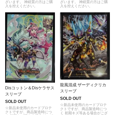
ざいます。 神経質の方はご購
ざいます。 神経質の方はご購
入を控えください。
入を控えください。
龍風混成 ザーディクリカ
Disコットン＆Disケラサス
スリーブ
スリーブ
SOLD OUT
SOLD OUT
☆新品未使用のカードプロテ
☆新品未使用のカードプロテ
クトですが、商品製造時につ
クトですが、商品製造時につ
く 初期キズ等ある場合がござ