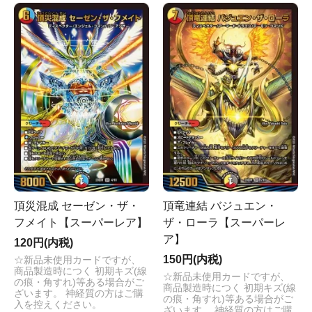
頂災混成 セーゼン・ザ・
頂竜連結 バジュエン・
フメイト【スーパーレア】
ザ・ローラ【スーパーレ
ア】
120円(内税)
150円(内税)
☆新品未使用カードですが、
商品製造時につく 初期キズ(線
☆新品未使用カードですが、
の痕・角すれ)等ある場合がご
商品製造時につく 初期キズ(線
ざいます。 神経質の方はご購
の痕・角すれ)等ある場合がご
入を控えください。
ざいます。 神経質の方はご購