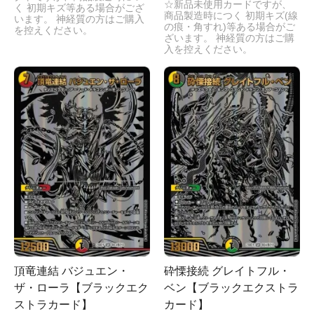
☆新品未使用カードですが、
く 初期キズ等ある場合がござ
商品製造時につく 初期キズ(線
います。 神経質の方はご購入
の痕・角すれ)等ある場合がご
を控えください。
ざいます。 神経質の方はご購
入を控えください。
頂竜連結 バジュエン・
砕慄接続 グレイトフル・
ザ・ローラ【ブラックエク
ベン【ブラックエクストラ
ストラカード】
カード】