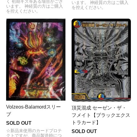
く 初期キズ等ある場合がござ
います。 神経質の方はご購入
います。 神経質の方はご購入
を控えください。
を控えください。
Volzeos-Balamordスリー
頂災混成 セーゼン・ザ・
ブ
フメイト【ブラックエクス
トラカード】
SOLD OUT
☆新品未使用のカードプロテ
SOLD OUT
クトですが、商品製造時につ