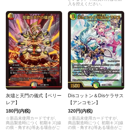
入を控えください。
灰燼と天門の儀式【ベリー
Disコットン＆Disケラサス
レア】
【アンコモン】
180円(内税)
320円(内税)
☆新品未使用カードですが、
☆新品未使用カードですが、
商品製造時につく 初期キズ(線
商品製造時につく 初期キズ(線
の痕・角すれ)等ある場合がご
の痕・角すれ)等ある場合がご