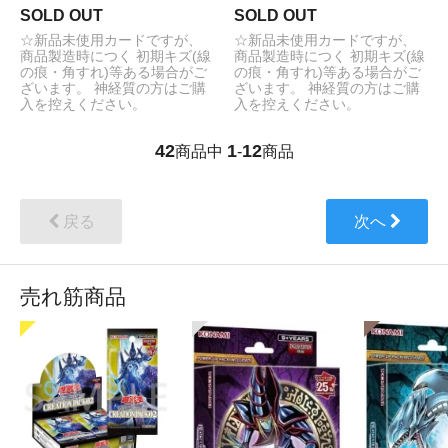
SOLD OUT
SOLD OUT
☆新品未使用カードですが、
☆新品未使用カードですが、
商品製造時につく 初期キズ(線
商品製造時につく 初期キズ(線
の痕・角すれ)等ある場合がご
の痕・角すれ)等ある場合がご
ざいます。 神経質の方はご購
ざいます。 神経質の方はご購
入を控えください。
入を控えください。
42
1
12
商品中
-
商品
戻る
次へ
売れ筋商品