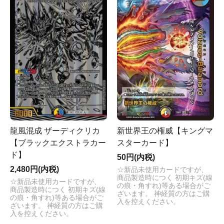
龍風混成 ザーディクリカ
新世界王の権威【キングマ
【ブラックエクストラカー
スターカード】
ド】
50円(内税)
2,480円(内税)
☆新品未使用カードですが、
商品製造時につく 初期キズ(線
☆新品未使用カードですが、
の痕・角すれ)等ある場合がご
商品製造時につく 初期キズ(線
ざいます。 神経質の方はご購
の痕・角すれ)等ある場合がご
入を控えください。
ざいます。 神経質の方はご購
入を控えください。