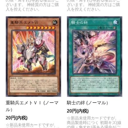
の痕・角すれ)等ある場合がご
の痕・角すれ)等ある場合がご
ざいます。 神経質の方はご購
ざいます。 神経質の方はご購
入を控えください。
入を控えください。
重騎兵エメトＶＩ (ノーマ
騎士の絆 (ノーマル）
ル）
20円(内税)
20円(内税)
☆新品未使用カードですが、
商品製造時につく 初期キズ(線
☆新品未使用カードですが、
の痕・角すれ)等ある場合がご