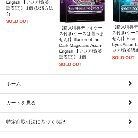
English 【アジア版(英
語表記)】 1個 (決済方法
2)
SOLD OUT
【購入特典デ
【購入特典デッキケー
ス付き(ケー
ス付き(ケースは選べま
せん)】Rise of
せん)】Illusion of the
Eyes Asian-
Dark Magicians Asian-
ジア版(英語表
English 【アジア版(英
語表記)】 1個
SOLD OUT
SOLD OUT
ホーム
カートを見る
特定商取引法に基づく表記