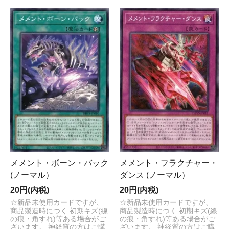
メメント・ボーン・バック
メメント・フラクチャー・
(ノーマル）
ダンス (ノーマル）
20円(内税)
20円(内税)
☆新品未使用カードですが、
☆新品未使用カードですが、
商品製造時につく 初期キズ(線
商品製造時につく 初期キズ(線
の痕・角すれ)等ある場合がご
の痕・角すれ)等ある場合がご
ざいます。 神経質の方はご購
ざいます。 神経質の方はご購