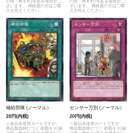
の痕・角すれ)等ある場合がご
の痕・角すれ)等ある場合がご
ざいます。 神経質の方はご購
ざいます。 神経質の方はご購
入を控えください。
入を控えください。
補給部隊 (ノーマル）
センサー万別 (ノーマル）
20円(内税)
20円(内税)
☆新品未使用カードですが、
☆新品未使用カードですが、
商品製造時につく 初期キズ(線
商品製造時につく 初期キズ(線