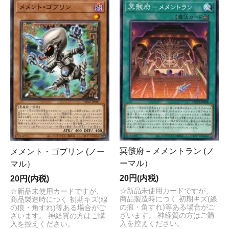
冥骸府－メメントラン (ノ
メメント・ゴブリン (ノー
ーマル）
マル）
20円(内税)
20円(内税)
☆新品未使用カードですが、
☆新品未使用カードですが、
商品製造時につく 初期キズ(線
商品製造時につく 初期キズ(線
の痕・角すれ)等ある場合がご
の痕・角すれ)等ある場合がご
ざいます。 神経質の方はご購
ざいます。 神経質の方はご購
入を控えください。
入を控えください。