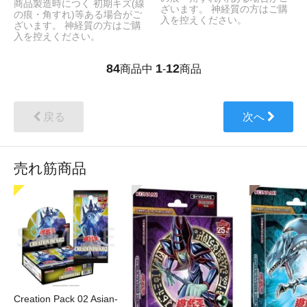
商品製造時につく 初期キズ(線
ざいます。 神経質の方はご購
の痕・角すれ)等ある場合がご
入を控えください。
ざいます。 神経質の方はご購
入を控えください。
84
1
12
商品中
-
商品
戻る
次へ
売れ筋商品
Creation Pack 02 Asian-