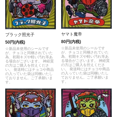
ヤマト魔帝
ブラック照光子
80円(内税)
50円(内税)
☆新品未使用のシールです
☆新品未使用のシールです
が、チョコと同梱されていた
が、チョコと同梱されていた
為、初期キズや軽い汚れ等あ
為、初期キズや軽い汚れ等あ
る場合がございます。 神経質
る場合がございます。 神経質
の方はご購入を控えくださ
の方はご購入を控えくださ
い。 発送時にはチョコや商品
い。 発送時にはチョコや商品
の入っていた袋は同梱いたし
の入っていた袋は同梱いたし
ておりません。ご了承願いま
ておりません。ご了承願いま
す。
す。