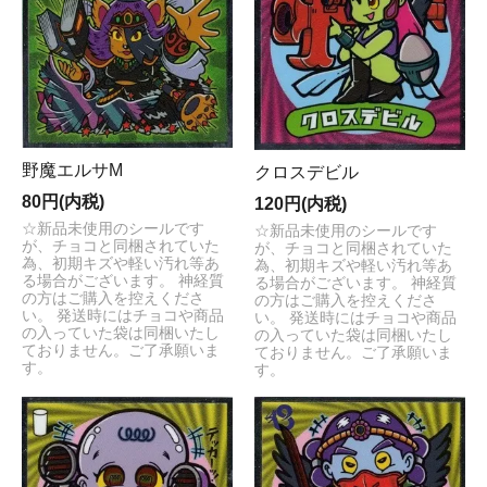
野魔エルサM
クロスデビル
80円(内税)
120円(内税)
☆新品未使用のシールです
☆新品未使用のシールです
が、チョコと同梱されていた
が、チョコと同梱されていた
為、初期キズや軽い汚れ等あ
為、初期キズや軽い汚れ等あ
る場合がございます。 神経質
る場合がございます。 神経質
の方はご購入を控えくださ
の方はご購入を控えくださ
い。 発送時にはチョコや商品
い。 発送時にはチョコや商品
の入っていた袋は同梱いたし
の入っていた袋は同梱いたし
ておりません。ご了承願いま
ておりません。ご了承願いま
す。
す。