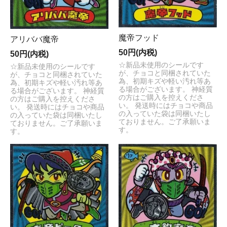
魔帝フッド
アリババ魔帝
50円(内税)
50円(内税)
☆新品未使用のシールです
☆新品未使用のシールです
が、チョコと同梱されていた
が、チョコと同梱されていた
為、初期キズや軽い汚れ等あ
為、初期キズや軽い汚れ等あ
る場合がございます。 神経質
る場合がございます。 神経質
の方はご購入を控えくださ
の方はご購入を控えくださ
い。 発送時にはチョコや商品
い。 発送時にはチョコや商品
の入っていた袋は同梱いたし
の入っていた袋は同梱いたし
ておりません。ご了承願いま
ておりません。ご了承願いま
す。
す。