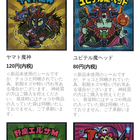
ヤマト魔神
ユピテル魔ヘッド
120円(内税)
80円(内税)
☆新品未使用のシールです
☆新品未使用のシールです
が、チョコと同梱されていた
が、チョコと同梱されていた
為、初期キズや軽い汚れ等あ
為、初期キズや軽い汚れ等あ
る場合がございます。 神経質
る場合がございます。 神経質
の方はご購入を控えくださ
の方はご購入を控えくださ
い。 発送時にはチョコや商品
い。 発送時にはチョコや商品
の入っていた袋は同梱いたし
の入っていた袋は同梱いたし
ておりません。ご了承願いま
ておりません。ご了承願いま
す。
す。