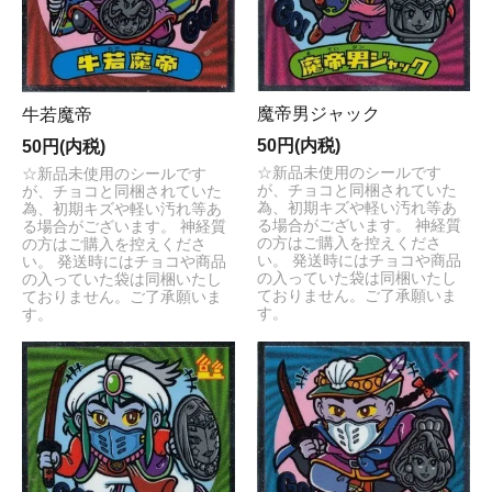
魔帝男ジャック
牛若魔帝
50円(内税)
50円(内税)
☆新品未使用のシールです
☆新品未使用のシールです
が、チョコと同梱されていた
が、チョコと同梱されていた
為、初期キズや軽い汚れ等あ
為、初期キズや軽い汚れ等あ
る場合がございます。 神経質
る場合がございます。 神経質
の方はご購入を控えくださ
の方はご購入を控えくださ
い。 発送時にはチョコや商品
い。 発送時にはチョコや商品
の入っていた袋は同梱いたし
の入っていた袋は同梱いたし
ておりません。ご了承願いま
ておりません。ご了承願いま
す。
す。