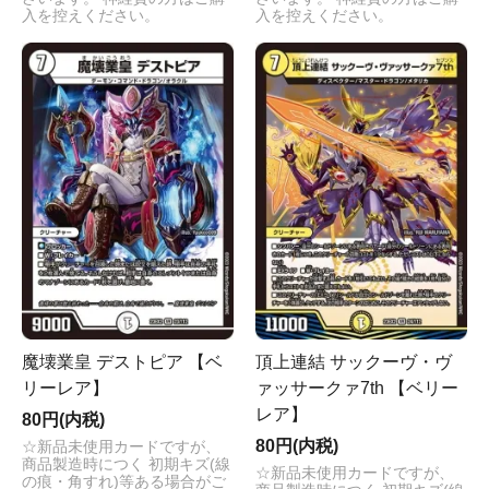
入を控えください。
入を控えください。
魔壊業皇 デストピア 【ベ
頂上連結 サックーヴ・ヴ
リーレア】
ァッサークァ7th 【ベリー
レア】
80円(内税)
80円(内税)
☆新品未使用カードですが、
商品製造時につく 初期キズ(線
☆新品未使用カードですが、
の痕・角すれ)等ある場合がご