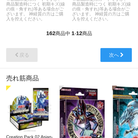
商品製造時につく 初期キズ(線
商品製造時につく 初期キズ(線
の痕・角すれ)等ある場合がご
の痕・角すれ)等ある場合がご
ざいます。 神経質の方はご購
ざいます。 神経質の方はご購
入を控えください。
入を控えください。
162
1
12
商品中
-
商品
戻る
次へ
売れ筋商品
Creation Pack 02 Asian-