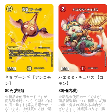
音奏 プーンギ 【アンコモ
ハエタタ・チュリス 【コ
ン】
モン】
80円(内税)
80円(内税)
☆新品未使用カードですが、
☆新品未使用カードですが、
商品製造時につく 初期キズ(線
商品製造時につく 初期キズ(線
の痕・角すれ)等ある場合がご
の痕・角すれ)等ある場合がご
ざいます。 神経質の方はご購
ざいます。 神経質の方はご購