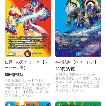
仙界一の天才 ミロク 【ス
神の試練 【ベリーレア】
ーパーレア】
280円(内税)
80円(内税)
☆新品未使用カードですが、
商品製造時につく 初期キズ(線
☆新品未使用カードですが、
の痕・角すれ)等ある場合がご
商品製造時につく 初期キズ(線
ざいます。 神経質の方はご購
の痕・角すれ)等ある場合がご
入を控えください。
ざいます。 神経質の方はご購
入を控えください。