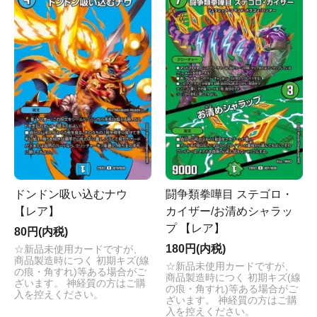
ドンドン吸い込むナウ
闘争類拳嘩目 ステゴロ・
【レア】
カイザー/お清めシャラッ
プ 【レア】
80円(内税)
180円(内税)
☆新品未使用カードですが、
商品製造時につく 初期キズ(線
☆新品未使用カードですが、
の痕・角すれ)等ある場合がご
商品製造時につく 初期キズ(線
ざいます。 神経質の方はご購
の痕・角すれ)等ある場合がご
入を控えください。
ざいます。 神経質の方はご購
入を控えください。