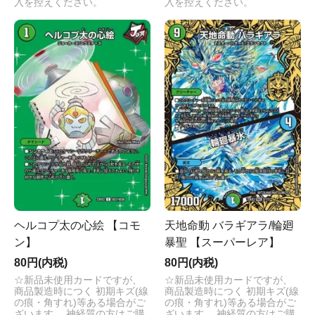
入を控えください。
入を控えください。
ヘルコプ太の心絵 【コモ
天地命動 バラギアラ/輪廻
ン】
暴聖 【スーパーレア】
80円(内税)
80円(内税)
☆新品未使用カードですが、
☆新品未使用カードですが、
商品製造時につく 初期キズ(線
商品製造時につく 初期キズ(線
の痕・角すれ)等ある場合がご
の痕・角すれ)等ある場合がご
ざいます。 神経質の方はご購
ざいます。 神経質の方はご購