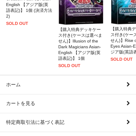
English 【アジア版(英
語表記)】 1個 (決済方法
2)
SOLD OUT
【購入特典デ
【購入特典デッキケー
ス付き(ケー
ス付き(ケースは選べま
せん)】Rise of
せん)】Illusion of the
Eyes Asian-
Dark Magicians Asian-
ジア版(英語表
English 【アジア版(英
語表記)】 1個
SOLD OUT
SOLD OUT
ホーム
カートを見る
特定商取引法に基づく表記