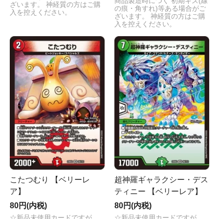
商品製造時につく 初期キズ(線
ざいます。 神経質の方はご購
の痕・角すれ)等ある場合がご
入を控えください。
ざいます。 神経質の方はご購
入を控えください。
こたつむり 【ベリーレ
超神羅ギャラクシー・デス
ア】
ティニー 【ベリーレア】
80円(内税)
80円(内税)
☆新品未使用カードですが、
☆新品未使用カードですが、