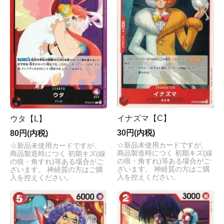
イナズマ【C】
ウタ【L】
30円(内税)
80円(内税)
☆新品未使用カードですが、
☆新品未使用カードですが、
商品製造時につく 初期キズ(線
商品製造時につく 初期キズ(線
の痕・角すれ)等ある場合がご
の痕・角すれ)等ある場合がご
ざいます。 神経質の方はご購
ざいます。 神経質の方はご購
入を控えください。
入を控えください。