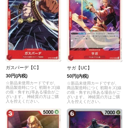
ガスパーデ【C】
サガ【UC】
30円(内税)
50円(内税)
☆新品未使用カードですが、
☆新品未使用カードですが、
商品製造時につく 初期キズ(線
商品製造時につく 初期キズ(線
の痕・角すれ)等ある場合がご
の痕・角すれ)等ある場合がご
ざいます。 神経質の方はご購
ざいます。 神経質の方はご購
入を控えください。
入を控えください。