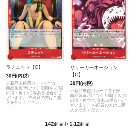
ラチェット【C】
リリーカーネーション
【C】
30円(内税)
30円(内税)
☆新品未使用カードですが、
商品製造時につく 初期キズ(線
☆新品未使用カードですが、
の痕・角すれ)等ある場合がご
商品製造時につく 初期キズ(線
ざいます。 神経質の方はご購
の痕・角すれ)等ある場合がご
入を控えください。
ざいます。 神経質の方はご購
入を控えください。
142
1
12
商品中
-
商品