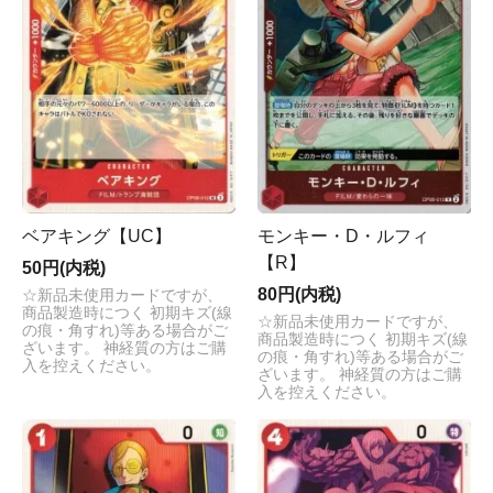
ベアキング【UC】
モンキー・D・ルフィ
【R】
50円(内税)
80円(内税)
☆新品未使用カードですが、
商品製造時につく 初期キズ(線
☆新品未使用カードですが、
の痕・角すれ)等ある場合がご
商品製造時につく 初期キズ(線
ざいます。 神経質の方はご購
の痕・角すれ)等ある場合がご
入を控えください。
ざいます。 神経質の方はご購
入を控えください。