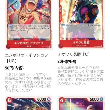
オマツリ男爵【C】
エンポリオ・イワンコフ
【UC】
30円(内税)
☆新品未使用カードですが、
50円(内税)
商品製造時につく 初期キズ(線
☆新品未使用カードですが、
の痕・角すれ)等ある場合がご
商品製造時につく 初期キズ(線
ざいます。 神経質の方はご購
の痕・角すれ)等ある場合がご
入を控えください。
ざいます。 神経質の方はご購
入を控えください。