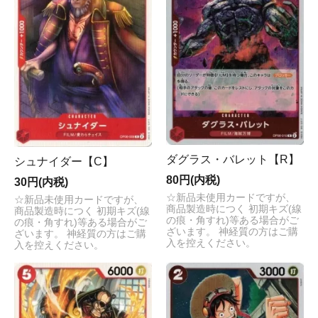
ダグラス・バレット【R】
シュナイダー【C】
80円(内税)
30円(内税)
☆新品未使用カードですが、
☆新品未使用カードですが、
商品製造時につく 初期キズ(線
商品製造時につく 初期キズ(線
の痕・角すれ)等ある場合がご
の痕・角すれ)等ある場合がご
ざいます。 神経質の方はご購
ざいます。 神経質の方はご購
入を控えください。
入を控えください。