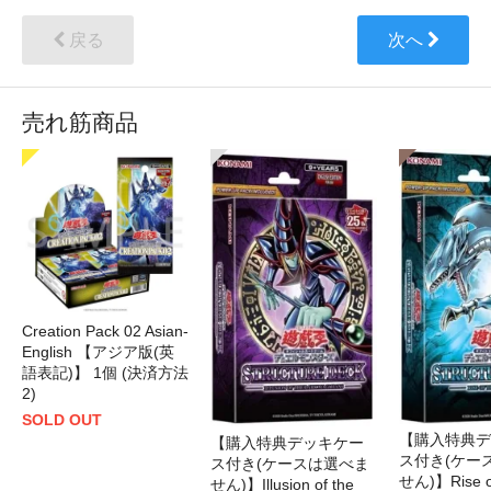
戻る
次へ
売れ筋商品
Creation Pack 02 Asian-
English 【アジア版(英
語表記)】 1個 (決済方法
2)
SOLD OUT
【購入特典デ
【購入特典デッキケー
ス付き(ケー
ス付き(ケースは選べま
せん)】Rise of
せん)】Illusion of the