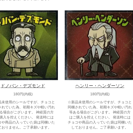
ドノバン・デズモンド
ヘンリー・ヘンダーソン
180円(内税)
180円(内税)
品未使用のシールですが、チョコと
☆新品未使用のシールですが、チョコと
されていた為、初期キズや軽い汚れ
同梱されていた為、初期キズや軽い汚れ
る場合がございます。 神経質の方
等ある場合がございます。 神経質の方
購入を控えください。 発送時には
はご購入を控えください。 発送時には
コや商品の入っていた袋は同梱いた
チョコや商品の入っていた袋は同梱いた
ておりません。ご了承願います。
しておりません。ご了承願います。