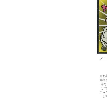
アー
☆新
同梱
等あ
はご
チョ
し