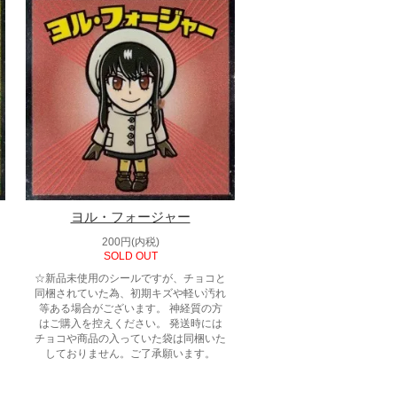
ヨル・フォージャー
200円(内税)
SOLD OUT
☆新品未使用のシールですが、チョコと
同梱されていた為、初期キズや軽い汚れ
等ある場合がございます。 神経質の方
はご購入を控えください。 発送時には
チョコや商品の入っていた袋は同梱いた
しておりません。ご了承願います。