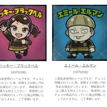
エミール・エルマン
ベッキー・ブラックベル
150円(内税)
180円(内税)
☆新品未使用のシールですが、チョコと
品未使用のシールですが、チョコと
同梱されていた為、初期キズや軽い汚れ
されていた為、初期キズや軽い汚れ
等ある場合がございます。 神経質の方
る場合がございます。 神経質の方
はご購入を控えください。 発送時には
購入を控えください。 発送時には
チョコや商品の入っていた袋は同梱いた
コや商品の入っていた袋は同梱いた
しておりません。ご了承願います。
ておりません。ご了承願います。