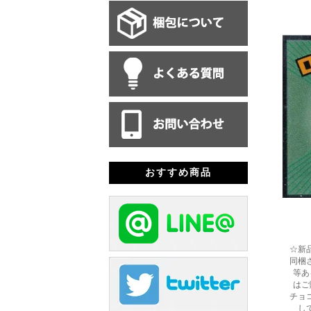
おすすめ商品
☆新
同梱
等あ
はご
チョ
し