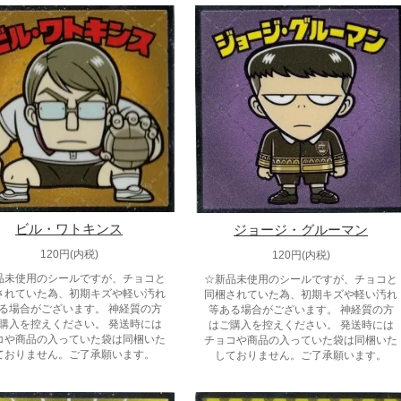
ビル・ワトキンス
ジョージ・グルーマン
120円(内税)
120円(内税)
品未使用のシールですが、チョコと
☆新品未使用のシールですが、チョコと
されていた為、初期キズや軽い汚れ
同梱されていた為、初期キズや軽い汚れ
る場合がございます。 神経質の方
等ある場合がございます。 神経質の方
購入を控えください。 発送時には
はご購入を控えください。 発送時には
コや商品の入っていた袋は同梱いた
チョコや商品の入っていた袋は同梱いた
ておりません。ご了承願います。
しておりません。ご了承願います。