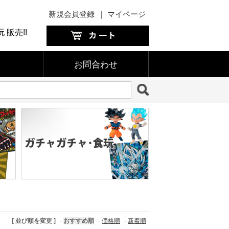
新規会員登録
｜
マイページ
販売!!
お問合わせ
[ 並び順を変更 ]
-
おすすめ順
-
価格順
-
新着順