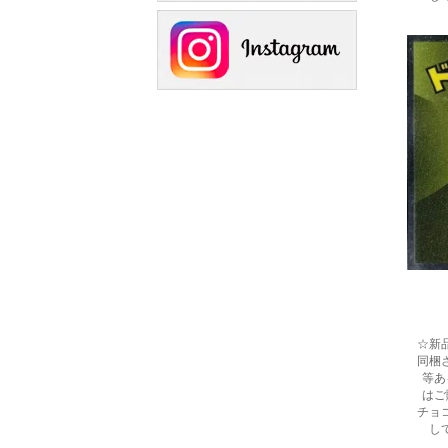
☆新
同梱
等あ
はご
チョ
し