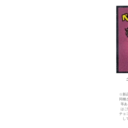
☆新
同梱
等あ
はご
チョ
し