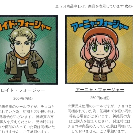
全 [25] 商品中 [1-15] 商品を表示しています
次の
アーニャ・フォージャー
ロイド・フォージャー
250円(内税)
200円(内税)
☆新品未使用のシールですが、チョコと
品未使用のシールですが、チョコと
同梱されていた為、初期キズや軽い汚れ
されていた為、初期キズや軽い汚れ
等ある場合がございます。 神経質の方
る場合がございます。 神経質の方
はご購入を控えください。 発送時には
購入を控えください。 発送時には
チョコや商品の入っていた袋は同梱いた
コや商品の入っていた袋は同梱いた
しておりません。ご了承願います。
ておりません。ご了承願います。