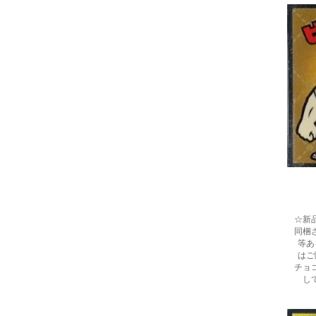
☆新
同梱
等あ
はご
チョ
し