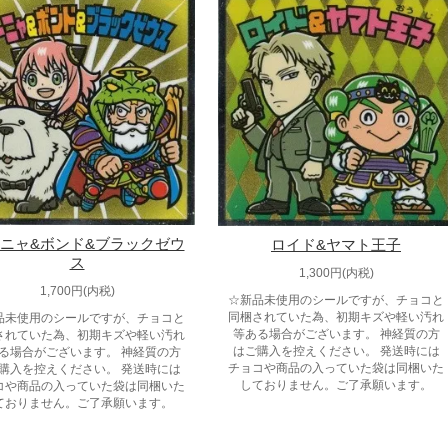
ニャ&ボンド&ブラックゼウ
ロイド&ヤマト王子
ス
1,300円(内税)
1,700円(内税)
☆新品未使用のシールですが、チョコと
同梱されていた為、初期キズや軽い汚れ
品未使用のシールですが、チョコと
等ある場合がございます。 神経質の方
されていた為、初期キズや軽い汚れ
はご購入を控えください。 発送時には
る場合がございます。 神経質の方
チョコや商品の入っていた袋は同梱いた
購入を控えください。 発送時には
しておりません。ご了承願います。
コや商品の入っていた袋は同梱いた
ておりません。ご了承願います。