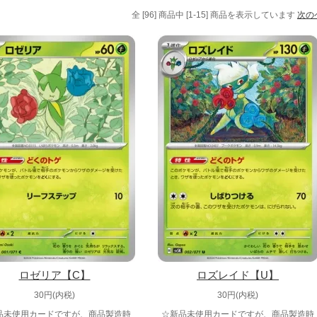
全 [96] 商品中 [1-15] 商品を表示しています
次の
ロゼリア【C】
ロズレイド【U】
30円(内税)
30円(内税)
品未使用カードですが、商品製造時
☆新品未使用カードですが、商品製造時