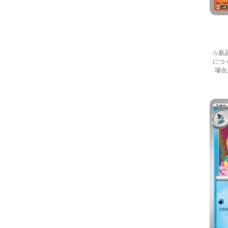
☆新
につ
場合