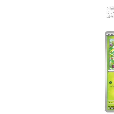
☆新
につ
場合