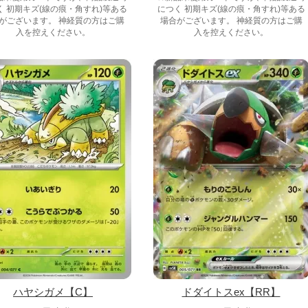
く 初期キズ(線の痕・角すれ)等ある
につく 初期キズ(線の痕・角すれ)等ある
がございます。 神経質の方はご購
場合がございます。 神経質の方はご購
入を控えください。
入を控えください。
ハヤシガメ【C】
ドダイトスex【RR】