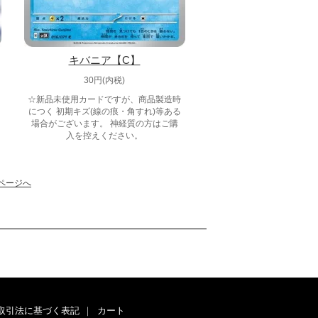
キバニア【C】
30円(内税)
☆新品未使用カードですが、商品製造時
につく 初期キズ(線の痕・角すれ)等ある
場合がございます。 神経質の方はご購
入を控えください。
ページへ
取引法に基づく表記
｜
カート