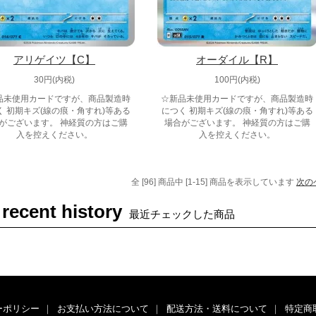
アリゲイツ【C】
オーダイル【R】
30円(内税)
100円(内税)
品未使用カードですが、商品製造時
☆新品未使用カードですが、商品製造時
く 初期キズ(線の痕・角すれ)等ある
につく 初期キズ(線の痕・角すれ)等ある
がございます。 神経質の方はご購
場合がございます。 神経質の方はご購
入を控えください。
入を控えください。
全 [96] 商品中 [1-15] 商品を表示しています
次の
 recent history
最近チェックした商品
ーポリシー
｜
お支払い方法について
｜
配送方法・送料について
｜
特定商