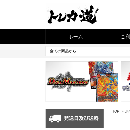
ホーム
ご
TOP
>
ポ