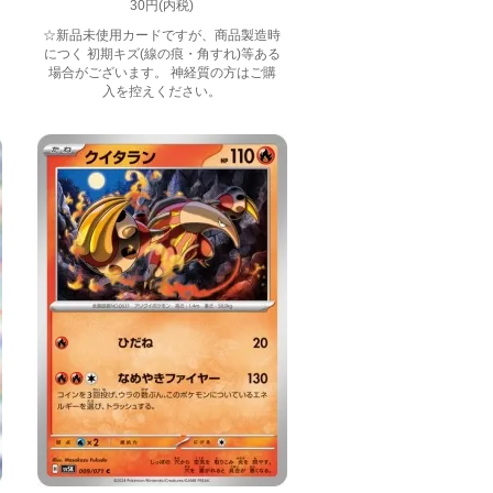
30円(内税)
☆新品未使用カードですが、商品製造時
につく 初期キズ(線の痕・角すれ)等ある
場合がございます。 神経質の方はご購
入を控えください。