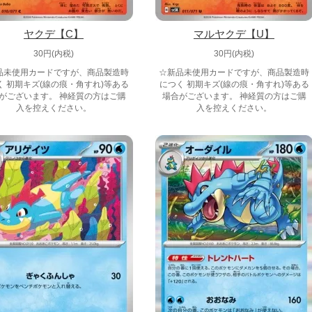
ヤクデ【C】
マルヤクデ【U】
30円(内税)
30円(内税)
品未使用カードですが、商品製造時
☆新品未使用カードですが、商品製造時
く 初期キズ(線の痕・角すれ)等ある
につく 初期キズ(線の痕・角すれ)等ある
がございます。 神経質の方はご購
場合がございます。 神経質の方はご購
入を控えください。
入を控えください。