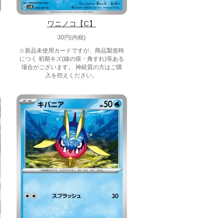
ワニノコ【C】
30円(内税)
☆新品未使用カードですが、商品製造時
につく 初期キズ(線の痕・角すれ)等ある
場合がございます。 神経質の方はご購
入を控えください。