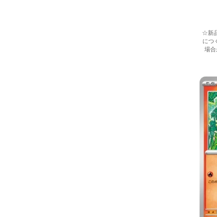
☆新
につ
場合