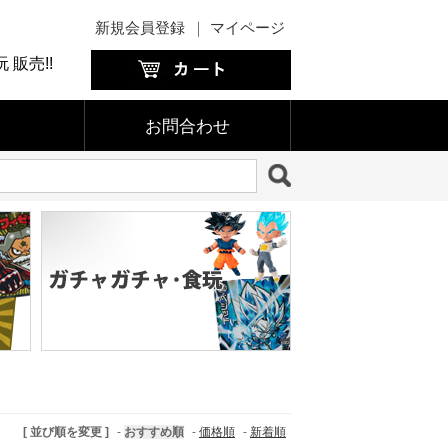
新規会員登録
｜
マイページ
販売!!
お問合わせ
[ 並び順を変更 ]
-
おすすめ順
-
価格順
-
新着順