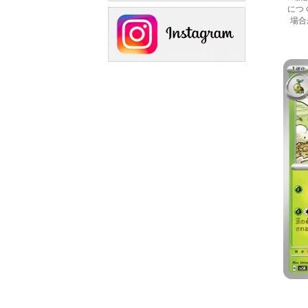
につ
場合