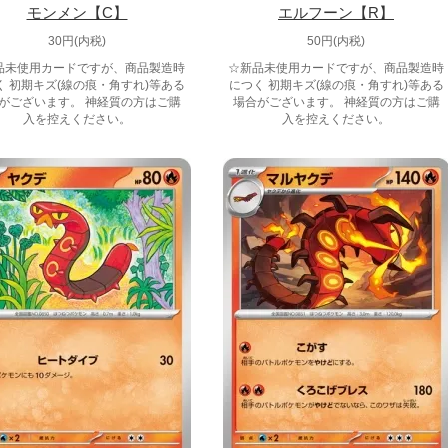
モンメン【C】
エルフーン【R】
30円(内税)
50円(内税)
品未使用カードですが、商品製造時
☆新品未使用カードですが、商品製造時
く 初期キズ(線の痕・角すれ)等ある
につく 初期キズ(線の痕・角すれ)等ある
がございます。 神経質の方はご購
場合がございます。 神経質の方はご購
入を控えください。
入を控えください。