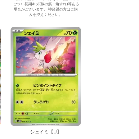
につく 初期キズ(線の痕・角すれ)等ある
場合がございます。 神経質の方はご購
入を控えください。
シェイミ【U】