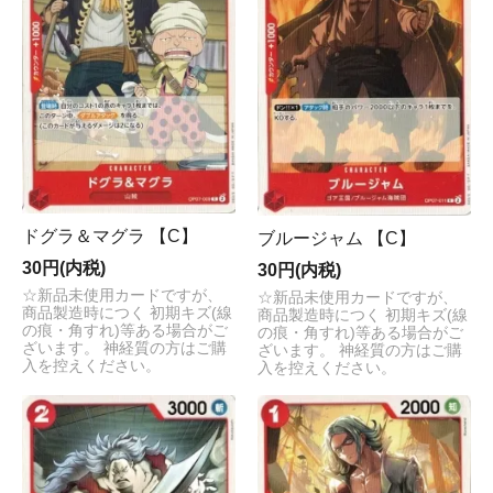
ドグラ＆マグラ 【C】
ブルージャム 【C】
30円(内税)
30円(内税)
☆新品未使用カードですが、
☆新品未使用カードですが、
商品製造時につく 初期キズ(線
商品製造時につく 初期キズ(線
の痕・角すれ)等ある場合がご
の痕・角すれ)等ある場合がご
ざいます。 神経質の方はご購
ざいます。 神経質の方はご購
入を控えください。
入を控えください。