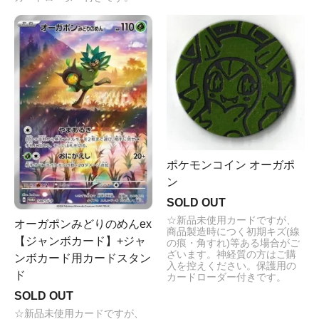
ポケモンコイン オーガポ
ン
SOLD OUT
☆新品未使用カードですが、
オーガポンみどりのめんex
商品製造時につく初期キズ(線
【ジャンボカード】+ジャ
の痕・角すれ)等ある場合がご
ざいます。神経質の方はご購
ンボカード用カードスタン
入を控えください。保護用の
ド
カードローダー付きです。
SOLD OUT
☆新品未使用カードですが、