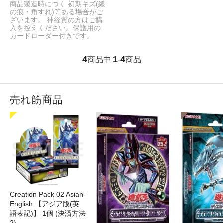
商品製造時につく 初期キズ(線
の痕・角すれ)等ある場合がご
ざいます。 神経質の方はご購
入を控えください。保護用の
カードローダー付きです。
4
1
4
商品中
-
商品
売れ筋商品
Creation Pack 02 Asian-
English 【アジア版(英
語表記)】 1個 (決済方法
2)