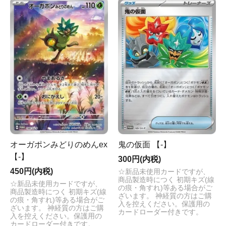
オーガポンみどりのめんex
鬼の仮面 【-】
【-】
300円(内税)
450円(内税)
☆新品未使用カードですが、
商品製造時につく 初期キズ(線
☆新品未使用カードですが、
の痕・角すれ)等ある場合がご
商品製造時につく 初期キズ(線
ざいます。 神経質の方はご購
の痕・角すれ)等ある場合がご
入を控えください。保護用の
ざいます。 神経質の方はご購
カードローダー付きです。
入を控えください。保護用の
カードローダー付きです。