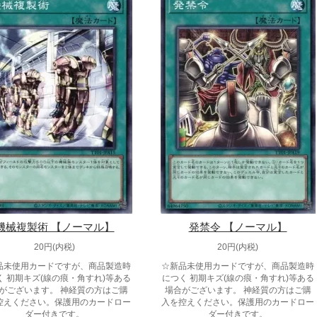
機械複製術 【ノーマル】
発禁令 【ノーマル】
20円(内税)
20円(内税)
品未使用カードですが、商品製造時
☆新品未使用カードですが、商品製造時
く 初期キズ(線の痕・角すれ)等ある
につく 初期キズ(線の痕・角すれ)等ある
がございます。 神経質の方はご購
場合がございます。 神経質の方はご購
控えください。保護用のカードロー
入を控えください。保護用のカードロー
ダー付きです。
ダー付きです。