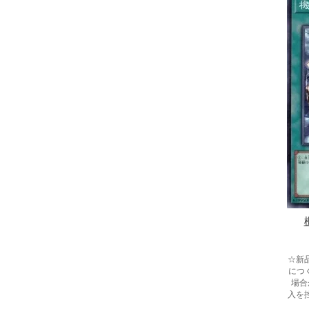
☆新
につ
場合
入を