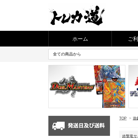
ホーム
ご
TOP
>
遊
終撃竜サイ