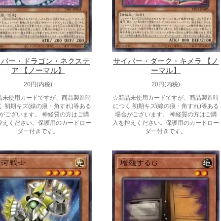
イバー・ドラゴン・ネクステ
サイバー・ダーク・キメラ 【ノ
ア 【ノーマル】
ーマル】
20円(内税)
20円(内税)
品未使用カードですが、商品製造時
☆新品未使用カードですが、商品製造時
く 初期キズ(線の痕・角すれ)等ある
につく 初期キズ(線の痕・角すれ)等ある
がございます。 神経質の方はご購
場合がございます。 神経質の方はご購
控えください。保護用のカードロー
入を控えください。保護用のカードロー
ダー付きです。
ダー付きです。