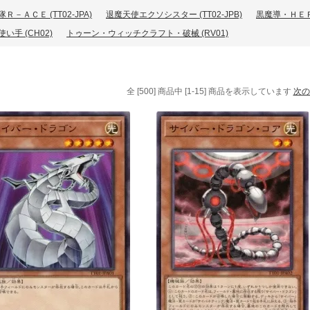
Ｒ－ＡＣＥ (TT02-JPA)
退魔天使エクソシスター (TT02-JPB)
黒魔導・ＨＥ
い手 (CH02)
トゥーン・ウィッチクラフト・破械 (RV01)
全 [500] 商品中 [1-15] 商品を表示しています
次の