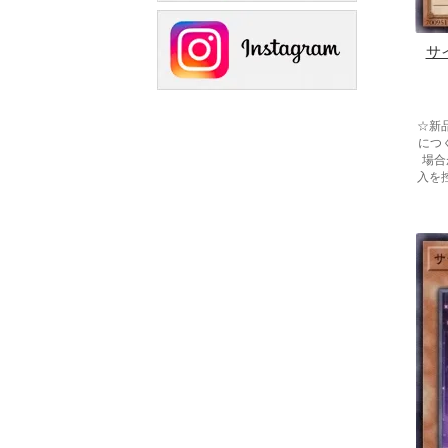
サ
☆新
につ
場合
入を