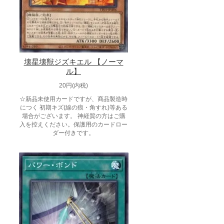
壊星壊獣ジズキエル 【ノーマ
ル】
20円(内税)
☆新品未使用カードですが、商品製造時
につく 初期キズ(線の痕・角すれ)等ある
場合がございます。 神経質の方はご購
入を控えください。保護用のカードロー
ダー付きです。