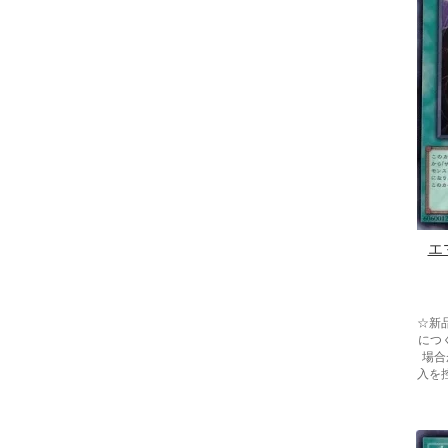
エ
☆新
につ
場合
入を