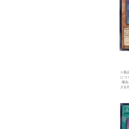
☆新
につ
場合
入を