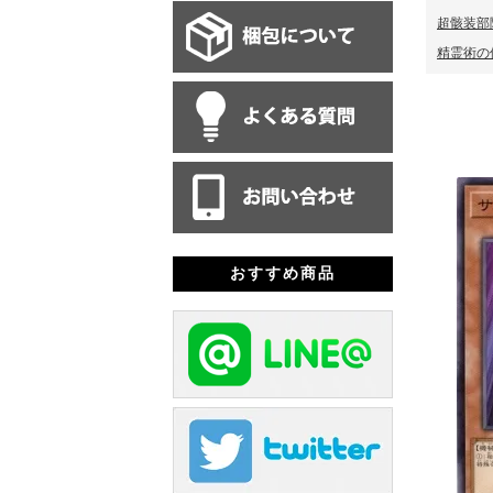
超骸装部隊
精霊術の使
おすすめ商品