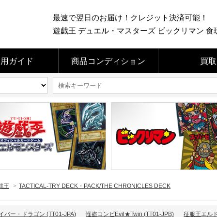
最速で翌日のお届け！クレジット決済可能！
遊戯王 デュエル・マスターズ ビックリマン 食玩 
利用ガイド
商品コンディション
買取
戯王
>
TACTICAL-TRY DECK・PACK/THE CHRONICLES DECK
バー・ドラゴン (TT01-JPA)
怪盗コンビEvil★Twin (TT01-JPB)
征服王エルドリ