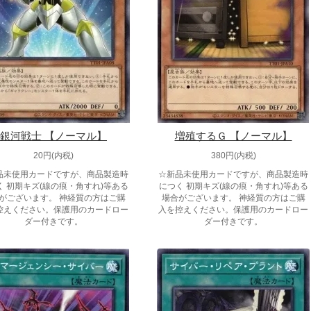
銀河戦士 【ノーマル】
増殖するＧ 【ノーマル】
20円(内税)
380円(内税)
品未使用カードですが、商品製造時
☆新品未使用カードですが、商品製造時
く 初期キズ(線の痕・角すれ)等ある
につく 初期キズ(線の痕・角すれ)等ある
がございます。 神経質の方はご購
場合がございます。 神経質の方はご購
控えください。保護用のカードロー
入を控えください。保護用のカードロー
ダー付きです。
ダー付きです。