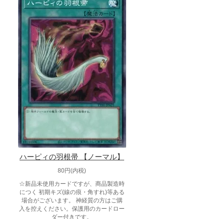
ハーピィの羽根帚 【ノーマル】
80円(内税)
☆新品未使用カードですが、商品製造時
につく 初期キズ(線の痕・角すれ)等ある
場合がございます。 神経質の方はご購
入を控えください。保護用のカードロー
ダー付きです。