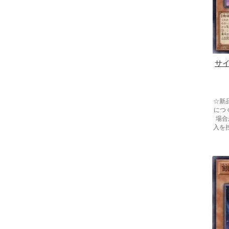
サ
☆新
につ
場合
入を