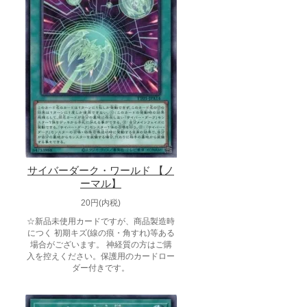
サイバーダーク・ワールド 【ノ
ーマル】
20円(内税)
☆新品未使用カードですが、商品製造時
につく 初期キズ(線の痕・角すれ)等ある
場合がございます。 神経質の方はご購
入を控えください。保護用のカードロー
ダー付きです。