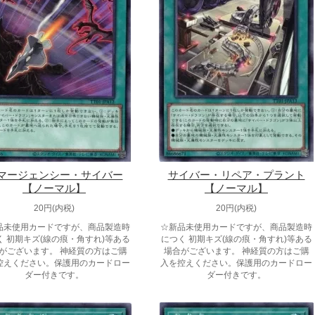
マージェンシー・サイバー
サイバー・リペア・プラント
【ノーマル】
【ノーマル】
20円(内税)
20円(内税)
品未使用カードですが、商品製造時
☆新品未使用カードですが、商品製造時
く 初期キズ(線の痕・角すれ)等ある
につく 初期キズ(線の痕・角すれ)等ある
がございます。 神経質の方はご購
場合がございます。 神経質の方はご購
控えください。保護用のカードロー
入を控えください。保護用のカードロー
ダー付きです。
ダー付きです。