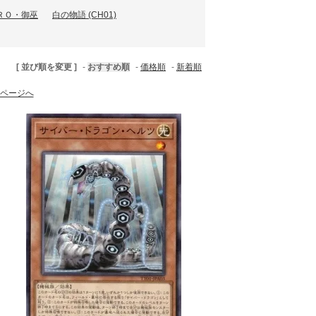
ＲＯ・御巫
白の物語 (CH01)
[ 並び順を変更 ]
-
おすすめ順
-
価格順
-
新着順
ページへ