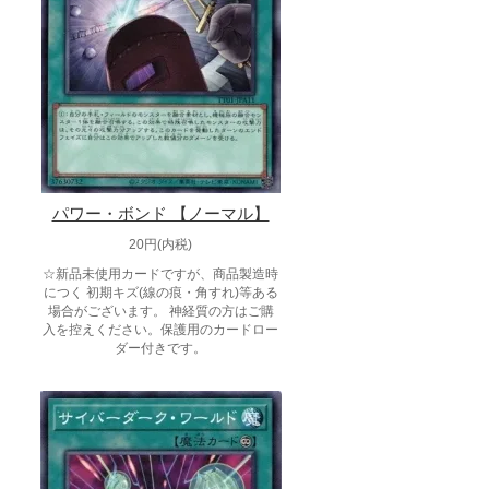
パワー・ボンド 【ノーマル】
20円(内税)
☆新品未使用カードですが、商品製造時
につく 初期キズ(線の痕・角すれ)等ある
場合がございます。 神経質の方はご購
入を控えください。保護用のカードロー
ダー付きです。