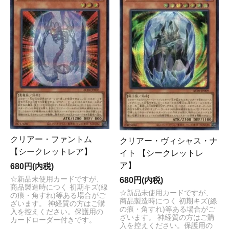
クリアー・ファントム
クリアー・ヴィシャス・ナ
【シークレットレア】
イト 【シークレットレ
ア】
680円(内税)
☆新品未使用カードですが、
680円(内税)
商品製造時につく 初期キズ(線
☆新品未使用カードですが、
の痕・角すれ)等ある場合がご
商品製造時につく 初期キズ(線
ざいます。 神経質の方はご購
の痕・角すれ)等ある場合がご
入を控えください。保護用の
ざいます。 神経質の方はご購
カードローダー付きです。
入を控えください。保護用の