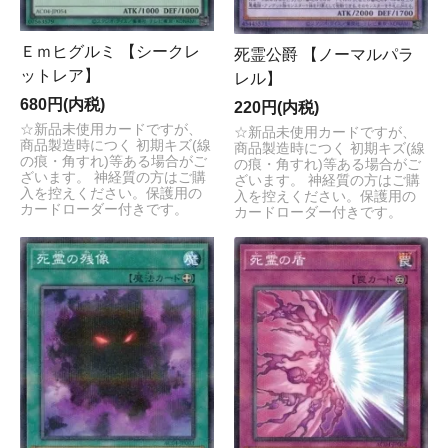
Ｅｍヒグルミ 【シークレ
死霊公爵 【ノーマルパラ
ットレア】
レル】
680円(内税)
220円(内税)
☆新品未使用カードですが、
☆新品未使用カードですが、
商品製造時につく 初期キズ(線
商品製造時につく 初期キズ(線
の痕・角すれ)等ある場合がご
の痕・角すれ)等ある場合がご
ざいます。 神経質の方はご購
ざいます。 神経質の方はご購
入を控えください。保護用の
入を控えください。保護用の
カードローダー付きです。
カードローダー付きです。