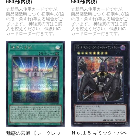
680円(内税)
580円(内税)
☆新品未使用カードですが、
☆新品未使用カードですが、
商品製造時につく 初期キズ(線
商品製造時につく 初期キズ(線
の痕・角すれ)等ある場合がご
の痕・角すれ)等ある場合がご
ざいます。 神経質の方はご購
ざいます。 神経質の方はご購
入を控えください。保護用の
入を控えください。保護用の
カードローダー付きです。
カードローダー付きです。
Ｎｏ.１５ ギミック・パペ
魅惑の宮殿 【シークレッ