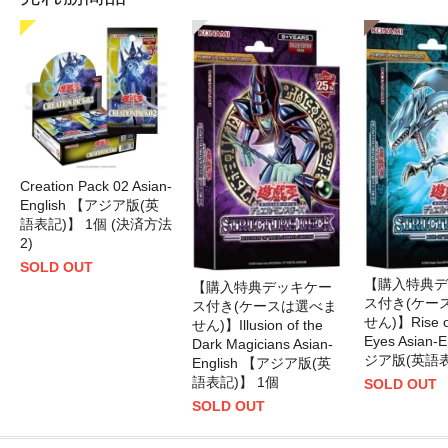
Creation Pack 02 Asian-
English 【アジア版(英
語表記)】 1個 (決済方法
2)
SOLD OUT
【購入特典デ
【購入特典デッキケー
ス付き(ケー
ス付き(ケースは選べま
せん)】Rise of
せん)】Illusion of the
Eyes Asian-
Dark Magicians Asian-
ジア版(英語表
English 【アジア版(英
語表記)】 1個
SOLD OUT
SOLD OUT