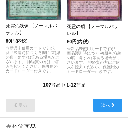
死霊の残像 【ノーマルパ
死霊の盾 【ノーマルパラ
ラレル】
レル】
80円(内税)
80円(内税)
☆新品未使用カードですが、
☆新品未使用カードですが、
商品製造時につく 初期キズ(線
商品製造時につく 初期キズ(線
の痕・角すれ)等ある場合がご
の痕・角すれ)等ある場合がご
ざいます。 神経質の方はご購
ざいます。 神経質の方はご購
入を控えください。保護用の
入を控えください。保護用の
カードローダー付きです。
カードローダー付きです。
107
1
12
商品中
-
商品
戻る
次へ
売れ筋商品