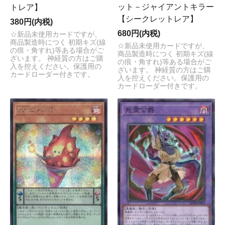
ット－ジャイアントキラー
トレア】
【シークレットレア】
380円(内税)
680円(内税)
☆新品未使用カードですが、
商品製造時につく 初期キズ(線
☆新品未使用カードですが、
の痕・角すれ)等ある場合がご
商品製造時につく 初期キズ(線
ざいます。 神経質の方はご購
の痕・角すれ)等ある場合がご
入を控えください。保護用の
ざいます。 神経質の方はご購
カードローダー付きです。
入を控えください。保護用の
カードローダー付きです。