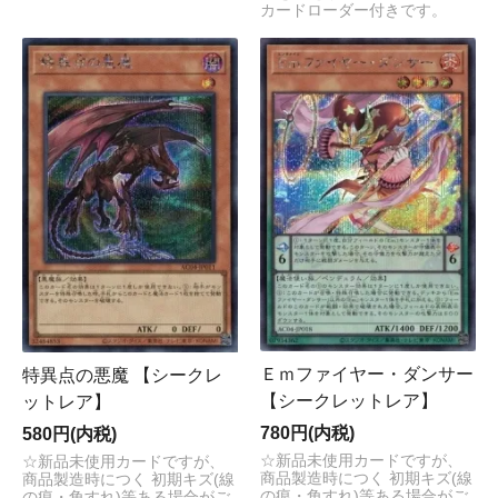
カードローダー付きです。
Ｅｍファイヤー・ダンサー
特異点の悪魔 【シークレ
【シークレットレア】
ットレア】
780円(内税)
580円(内税)
☆新品未使用カードですが、
☆新品未使用カードですが、
商品製造時につく 初期キズ(線
商品製造時につく 初期キズ(線
の痕・角すれ)等ある場合がご
の痕・角すれ)等ある場合がご