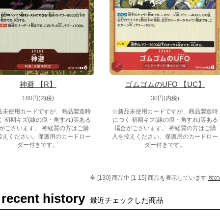
神避 【R】
ゴムゴムのUFO 【UC】
180円(内税)
30円(内税)
品未使用カードですが、商品製造時
☆新品未使用カードですが、商品製造時
く 初期キズ(線の痕・角すれ)等ある
につく 初期キズ(線の痕・角すれ)等ある
がございます。 神経質の方はご購
場合がございます。 神経質の方はご購
控えください。保護用のカードロー
入を控えください。保護用のカードロー
ダー付きです。
ダー付きです。
全 [130] 商品中 [1-15] 商品を表示しています
次の
 recent history
最近チェックした商品