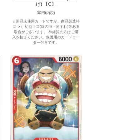
げ) 【C】
30円(内税)
☆新品未使用カードですが、商品製造時
につく 初期キズ(線の痕・角すれ)等ある
場合がございます。 神経質の方はご購
入を控えください。保護用のカードロー
ダー付きです。