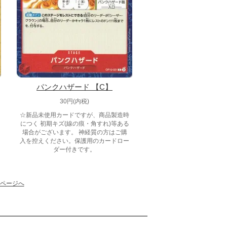
パンクハザード 【C】
30円(内税)
☆新品未使用カードですが、商品製造時
につく 初期キズ(線の痕・角すれ)等ある
場合がございます。 神経質の方はご購
入を控えください。保護用のカードロー
ダー付きです。
ページへ