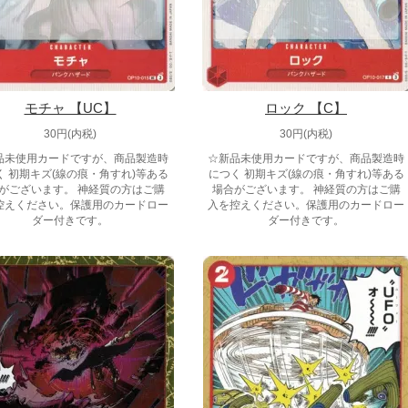
モチャ 【UC】
ロック 【C】
30円(内税)
30円(内税)
品未使用カードですが、商品製造時
☆新品未使用カードですが、商品製造時
く 初期キズ(線の痕・角すれ)等ある
につく 初期キズ(線の痕・角すれ)等ある
がございます。 神経質の方はご購
場合がございます。 神経質の方はご購
控えください。保護用のカードロー
入を控えください。保護用のカードロー
ダー付きです。
ダー付きです。