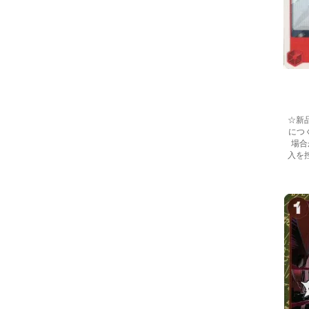
☆新
につ
場合
入を