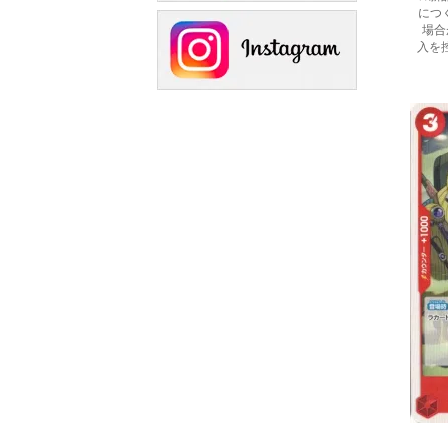
につ
場合
入を