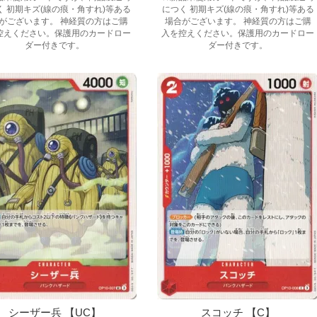
く 初期キズ(線の痕・角すれ)等ある
につく 初期キズ(線の痕・角すれ)等ある
がございます。 神経質の方はご購
場合がございます。 神経質の方はご購
控えください。保護用のカードロー
入を控えください。保護用のカードロー
ダー付きです。
ダー付きです。
シーザー兵 【UC】
スコッチ 【C】