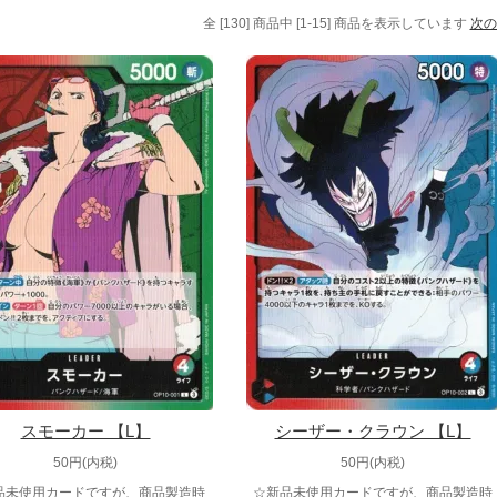
全 [130] 商品中 [1-15] 商品を表示しています
次の
スモーカー 【L】
シーザー・クラウン 【L】
50円(内税)
50円(内税)
品未使用カードですが、商品製造時
☆新品未使用カードですが、商品製造時