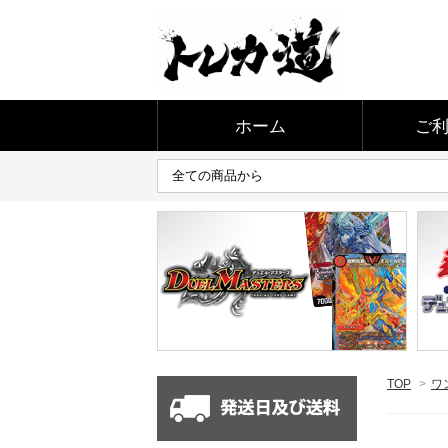
ホーム
ご
TOP
>
ワ