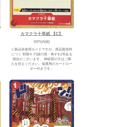
カマクラ十草紙 【C】
30円(内税)
☆新品未使用カードですが、商品製造時
につく 初期キズ(線の痕・角すれ)等ある
場合がございます。 神経質の方はご購
入を控えください。保護用のカードロー
ダー付きです。