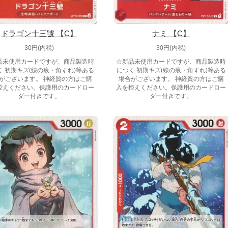
ドラゴン十三號 【C】
ナミ 【C】
30円(内税)
30円(内税)
品未使用カードですが、商品製造時
☆新品未使用カードですが、商品製造時
く 初期キズ(線の痕・角すれ)等ある
につく 初期キズ(線の痕・角すれ)等ある
がございます。 神経質の方はご購
場合がございます。 神経質の方はご購
控えください。保護用のカードロー
入を控えください。保護用のカードロー
ダー付きです。
ダー付きです。