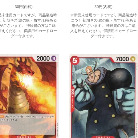
30円(内税)
30円(内税)
品未使用カードですが、商品製造時
☆新品未使用カードですが、商品製造時
く 初期キズ(線の痕・角すれ)等ある
につく 初期キズ(線の痕・角すれ)等ある
がございます。 神経質の方はご購
場合がございます。 神経質の方はご購
控えください。保護用のカードロー
入を控えください。保護用のカードロー
ダー付きです。
ダー付きです。