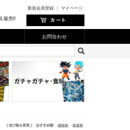
新規会員登録
｜
マイページ
販売!!
お問合わせ
[ 並び順を変更 ]
-
おすすめ順
-
価格順
-
新着順