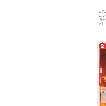
☆新
につ
場合
入を