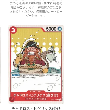
につく 初期キズ(線の痕・角すれ)等ある
場合がございます。 神経質の方はご購
入を控えください。保護用のカードロー
ダー付きです。
チャドロス・ヒゲリゲス(茶ひ