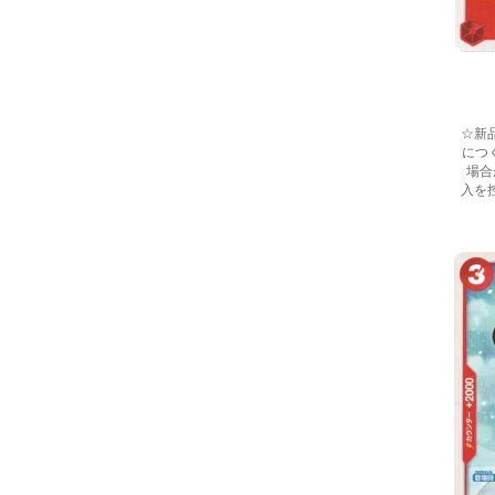
☆新
につ
場合
入を