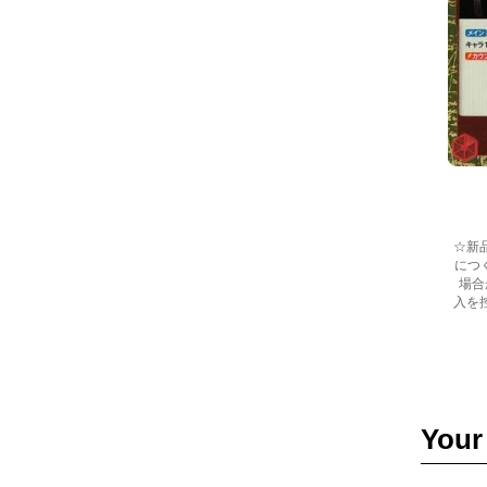
☆新
につ
場合
入を
Your