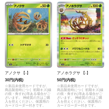
アノクサ 【-】
アノホラグサ 【-】
30円(内税)
50円(内税)
☆新品未使用カードですが、
☆新品未使用カードですが、
商品製造時につく 初期キズ(線
商品製造時につく 初期キズ(線
の痕・角すれ)等ある場合がご
の痕・角すれ)等ある場合がご
ざいます。 神経質の方はご購
ざいます。 神経質の方はご購
入を控えください。保護用の
入を控えください。保護用の
カードローダー付きです。
カードローダー付きです。