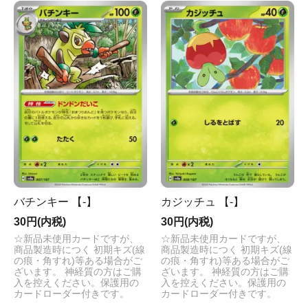
バチンキー 【-】
カジッチュ 【-】
30円(内税)
30円(内税)
☆新品未使用カードですが、
☆新品未使用カードですが、
商品製造時につく 初期キズ(線
商品製造時につく 初期キズ(線
の痕・角すれ)等ある場合がご
の痕・角すれ)等ある場合がご
ざいます。 神経質の方はご購
ざいます。 神経質の方はご購
入を控えください。保護用の
入を控えください。保護用の
カードローダー付きです。
カードローダー付きです。