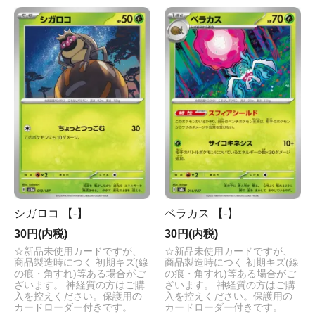
シガロコ 【-】
ベラカス 【-】
30円(内税)
30円(内税)
☆新品未使用カードですが、
☆新品未使用カードですが、
商品製造時につく 初期キズ(線
商品製造時につく 初期キズ(線
の痕・角すれ)等ある場合がご
の痕・角すれ)等ある場合がご
ざいます。 神経質の方はご購
ざいます。 神経質の方はご購
入を控えください。保護用の
入を控えください。保護用の
カードローダー付きです。
カードローダー付きです。