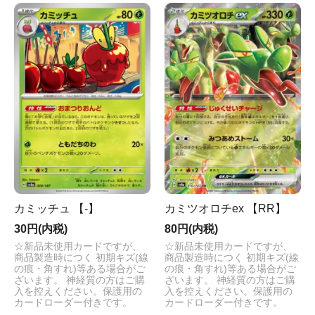
カミッチュ 【-】
カミツオロチex 【RR】
30円(内税)
80円(内税)
☆新品未使用カードですが、
☆新品未使用カードですが、
商品製造時につく 初期キズ(線
商品製造時につく 初期キズ(線
の痕・角すれ)等ある場合がご
の痕・角すれ)等ある場合がご
ざいます。 神経質の方はご購
ざいます。 神経質の方はご購
入を控えください。保護用の
入を控えください。保護用の
カードローダー付きです。
カードローダー付きです。