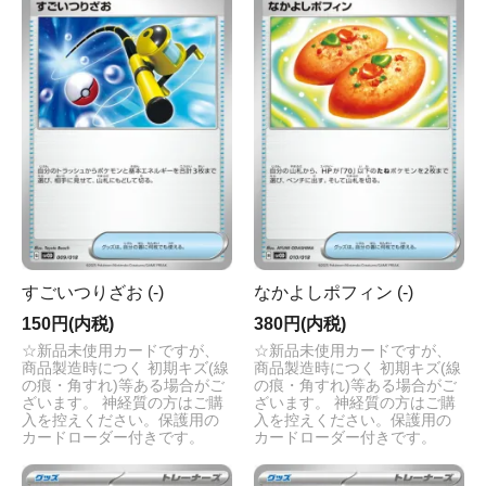
すごいつりざお (-)
なかよしポフィン (-)
150円(内税)
380円(内税)
☆新品未使用カードですが、
☆新品未使用カードですが、
商品製造時につく 初期キズ(線
商品製造時につく 初期キズ(線
の痕・角すれ)等ある場合がご
の痕・角すれ)等ある場合がご
ざいます。 神経質の方はご購
ざいます。 神経質の方はご購
入を控えください。保護用の
入を控えください。保護用の
カードローダー付きです。
カードローダー付きです。