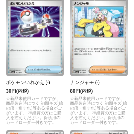
ポケモンいれかえ (-)
ナンジャモ (-)
30円(内税)
80円(内税)
☆新品未使用カードですが、
☆新品未使用カードですが、
商品製造時につく 初期キズ(線
商品製造時につく 初期キズ(線
の痕・角すれ)等ある場合がご
の痕・角すれ)等ある場合がご
ざいます。 神経質の方はご購
ざいます。 神経質の方はご購
入を控えください。保護用の
入を控えください。保護用の
カードローダー付きです。
カードローダー付きです。