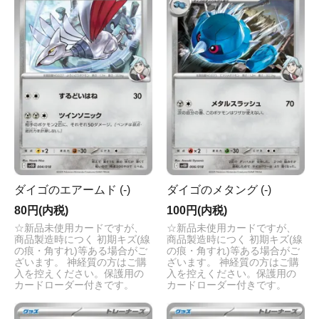
ダイゴのエアームド (-)
ダイゴのメタング (-)
80円(内税)
100円(内税)
☆新品未使用カードですが、
☆新品未使用カードですが、
商品製造時につく 初期キズ(線
商品製造時につく 初期キズ(線
の痕・角すれ)等ある場合がご
の痕・角すれ)等ある場合がご
ざいます。 神経質の方はご購
ざいます。 神経質の方はご購
入を控えください。保護用の
入を控えください。保護用の
カードローダー付きです。
カードローダー付きです。