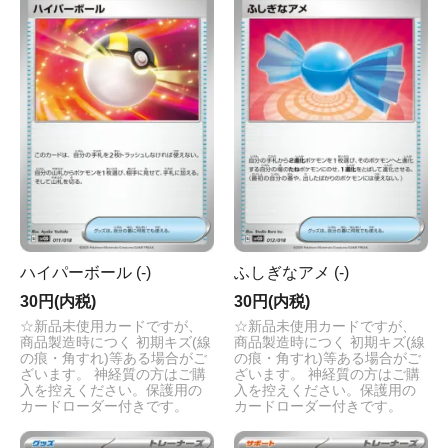
ハイパーボール (-)
ふしぎなアメ (-)
30円(内税)
30円(内税)
☆新品未使用カードですが、
☆新品未使用カードですが、
商品製造時につく 初期キズ(線
商品製造時につく 初期キズ(線
の痕・角すれ)等ある場合がご
の痕・角すれ)等ある場合がご
ざいます。 神経質の方はご購
ざいます。 神経質の方はご購
入を控えください。保護用の
入を控えください。保護用の
カードローダー付きです。
カードローダー付きです。