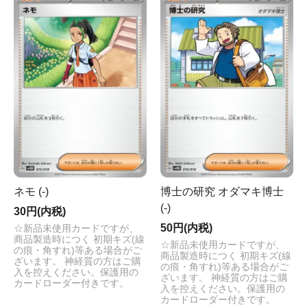
ネモ (-)
博士の研究 オダマキ博士
(-)
30円(内税)
50円(内税)
☆新品未使用カードですが、
商品製造時につく 初期キズ(線
☆新品未使用カードですが、
の痕・角すれ)等ある場合がご
商品製造時につく 初期キズ(線
ざいます。 神経質の方はご購
の痕・角すれ)等ある場合がご
入を控えください。保護用の
ざいます。 神経質の方はご購
カードローダー付きです。
入を控えください。保護用の
カードローダー付きです。