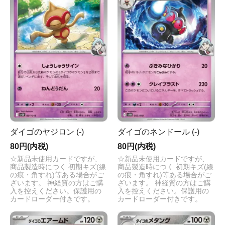
ダイゴのヤジロン (-)
ダイゴのネンドール (-)
80円(内税)
80円(内税)
☆新品未使用カードですが、
☆新品未使用カードですが、
商品製造時につく 初期キズ(線
商品製造時につく 初期キズ(線
の痕・角すれ)等ある場合がご
の痕・角すれ)等ある場合がご
ざいます。 神経質の方はご購
ざいます。 神経質の方はご購
入を控えください。保護用の
入を控えください。保護用の
カードローダー付きです。
カードローダー付きです。