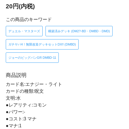
20円(内税)
この商品のキーワード
デュエル・マスターズ
構築済みデッキ (DM2?-BD・DMBD・DMD)
ガチヤバ4！無限改造デッキセットDX!! (DMBD)
ジョーのビッグバンGR DMBD-11
商品説明
カード名:エナジー・ライト
カードの種類:呪文
文明:水
●レアリティ:コモン
●パワー:-
●コスト:3 マナ
●マナ:1