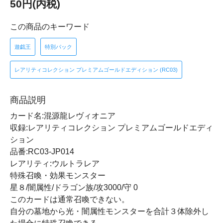
50円(内税)
この商品のキーワード
遊戯王
特別パック
レアリティコレクション プレミアムゴールドエディション (RC03)
商品説明
カード名:混源龍レヴィオニア
収録:レアリティコレクション プレミアムゴールドエディ
ション
品番:RC03-JP014
レアリティ:ウルトラレア
特殊召喚・効果モンスター
星８/闇属性/ドラゴン族/攻3000/守 0
このカードは通常召喚できない。
自分の墓地から光・闇属性モンスターを合計３体除外し