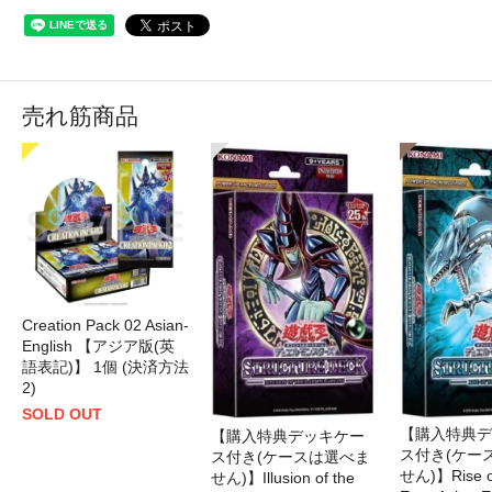
売れ筋商品
Creation Pack 02 Asian-
English 【アジア版(英
語表記)】 1個 (決済方法
2)
SOLD OUT
【購入特典デ
【購入特典デッキケー
ス付き(ケー
ス付き(ケースは選べま
せん)】Rise of
せん)】Illusion of the