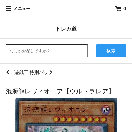
0
メニュー
トレカ道
検索
遊戯王 特別パック
混源龍レヴィオニア【ウルトラレア】