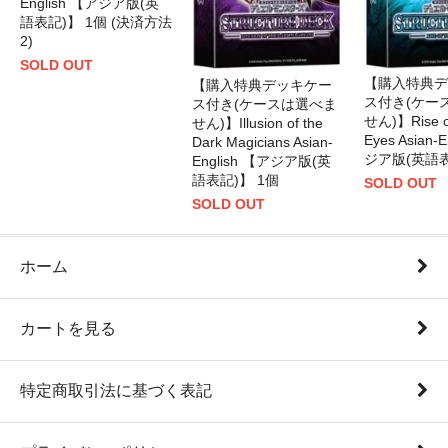
English 【アジア版(英
語表記)】 1個 (決済方法
2)
SOLD OUT
【購入特典デ
【購入特典デッキケー
ス付き(ケー
ス付き(ケースは選べま
せん)】Rise of
せん)】Illusion of the
Eyes Asian-
Dark Magicians Asian-
ジア版(英語表
English 【アジア版(英
語表記)】 1個
SOLD OUT
SOLD OUT
ホーム
カートを見る
特定商取引法に基づく表記