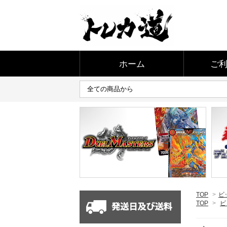
ホーム
ご
TOP
>
ビ
TOP
>
ビ