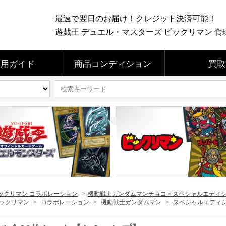
最速で翌日のお届け！クレジット決済可能！
遊戯王 デュエル・マスターズ ビックリマン 食玩 
利用ガイド
商品コンディション
買取
ックリマン コラボレーション
>
機動戦士ガンダムマンチョコ＜スペシャルエディ
ックリマン
>
コラボレーション
>
機動戦士ガンダムマン
>
スペシャルエディ