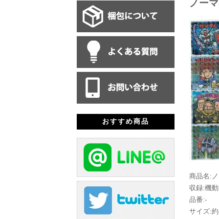
ノーマ
おすすめ商品
商品名:ノ
収録:機
品番:-
サイズ:約