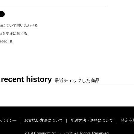
品について問い合わせる
品を友達に教える
を続ける
 recent history
最近チェックした商品
ーポリシー
｜
お支払い方法について
｜
配送方法・送料について
｜
特定商
2019 Copyright (c) トレカ道 All Rights Reserved.