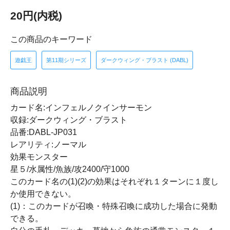
20円(内税)
この商品のキーワード
遊戯王
第11期シリーズ
ダークウィング・ブラスト (DABL)
商品説明
カード名:インフェルノクインサーモン
収録:ダークウィング・ブラスト
品番:DABL-JP031
レアリティ:ノーマル
効果モンスター
星５/水属性/魚族/攻2400/守1000
このカード名の(1)(2)の効果はそれぞれ１ターンに１度し
か使用できない。
(1)：このカードが召喚・特殊召喚に成功した場合に発動
できる。